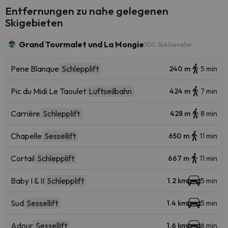
Entfernungen zu nahe gelegenen
Skigebieten
Grand Tourmalet und La Mongie
100 Skikilometer
Pene Blanque
Schlepplift
240 m
5 min
Pic du Midi Le Taoulet
Luftseilbahn
424 m
7 min
Carrière
Schlepplift
428 m
8 min
Chapelle
Sessellift
650 m
11 min
Cortail
Schlepplift
667 m
11 min
Baby I & II
Schlepplift
1.2 km
5 min
Sud
Sessellift
1.4 km
5 min
Adour
Sessellift
1.6 km
6 min