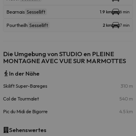
Bearnais
Sessellift
1.9 km
6 min
Pourtheilh
Sessellift
2 km
7 min
Die Umgebung von STUDIO en PLEINE
MONTAGNE AVEC VUE SUR MARMOTTES
In der Nähe
Skilift Super-Bareges
310 m
Col de Tourmalet
540 m
Pic du Midi de Bigorre
4.5 km
Sehenswertes