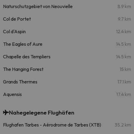
Naturschutzgebiet von Neouvielle
8.9 km
Col de Portet
9.7 km
Col d'Aspin
12.4 km
The Eagles of Aure
14.5 km
Chapelle des Templiers
14.5 km
The Hanging Forest
15 km
Grands Thermes
17.1 km
Aquensis
17.4 km
Nahegelegene Flughäfen
Flughafen Tarbes - Aérodrome de Tarbes (XTB)
35.2 km