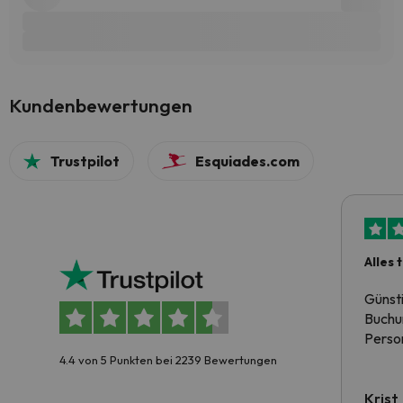
Kundenbewertungen
Trustpilot
Esquiades.com
Alles 
Günst
Buchun
Person
4.4 von 5 Punkten bei 2239 Bewertungen
Krist