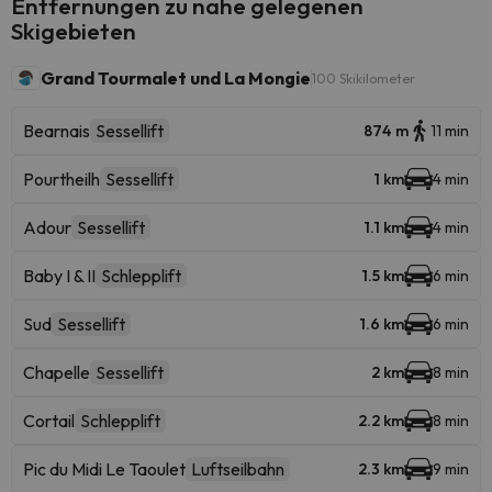
Entfernungen zu nahe gelegenen
Skigebieten
Grand Tourmalet und La Mongie
100 Skikilometer
Bearnais
Sessellift
874 m
11 min
Pourtheilh
Sessellift
1 km
4 min
Adour
Sessellift
1.1 km
4 min
Baby I & II
Schlepplift
1.5 km
6 min
Sud
Sessellift
1.6 km
6 min
Chapelle
Sessellift
2 km
8 min
Cortail
Schlepplift
2.2 km
8 min
Pic du Midi Le Taoulet
Luftseilbahn
2.3 km
9 min