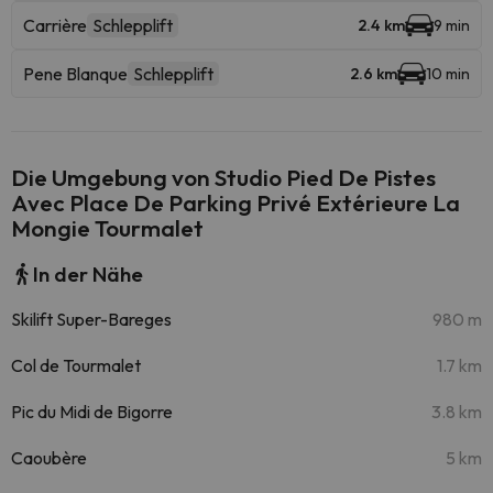
Carrière
Schlepplift
2.4 km
9 min
Pene Blanque
Schlepplift
2.6 km
10 min
Die Umgebung von Studio Pied De Pistes
Avec Place De Parking Privé Extérieure La
Mongie Tourmalet
In der Nähe
Skilift Super-Bareges
980 m
Col de Tourmalet
1.7 km
Pic du Midi de Bigorre
3.8 km
Caoubère
5 km