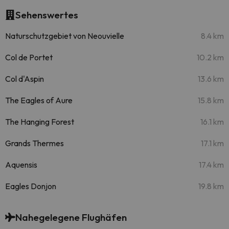
Sehenswertes
Naturschutzgebiet von Neouvielle
8.4 km
Col de Portet
10.2 km
Col d'Aspin
13.6 km
The Eagles of Aure
15.8 km
The Hanging Forest
16.1 km
Grands Thermes
17.1 km
Aquensis
17.4 km
Eagles Donjon
19.8 km
Nahegelegene Flughäfen