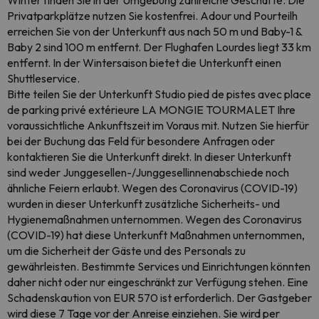
Winter finden Sie in der Umgebung zahlreiche Geschäfte. Die
Privatparkplätze nutzen Sie kostenfrei. Adour und Pourteilh
erreichen Sie von der Unterkunft aus nach 50 m und Baby-1 &
Baby 2 sind 100 m entfernt. Der Flughafen Lourdes liegt 33 km
entfernt. In der Wintersaison bietet die Unterkunft einen
Shuttleservice.
Bitte teilen Sie der Unterkunft Studio pied de pistes avec place
de parking privé extérieure LA MONGIE TOURMALET Ihre
voraussichtliche Ankunftszeit im Voraus mit. Nutzen Sie hierfür
bei der Buchung das Feld für besondere Anfragen oder
kontaktieren Sie die Unterkunft direkt. In dieser Unterkunft
sind weder Junggesellen-/Junggesellinnenabschiede noch
ähnliche Feiern erlaubt. Wegen des Coronavirus (COVID-19)
wurden in dieser Unterkunft zusätzliche Sicherheits- und
Hygienemaßnahmen unternommen. Wegen des Coronavirus
(COVID-19) hat diese Unterkunft Maßnahmen unternommen,
um die Sicherheit der Gäste und des Personals zu
gewährleisten. Bestimmte Services und Einrichtungen könnten
daher nicht oder nur eingeschränkt zur Verfügung stehen. Eine
Schadenskaution von EUR 570 ist erforderlich. Der Gastgeber
wird diese 7 Tage vor der Anreise einziehen. Sie wird per