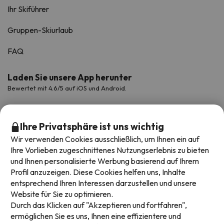
Ihr Skiführer
Gruppen-Skiurlaub
FAQ
Laden Sie unsere App herunter
Bewertet mit 4.6/5 auf iOS und Android.
Ihre Privatsphäre ist uns wichtig
Wir verwenden Cookies ausschließlich, um Ihnen ein auf
Ihre Vorlieben zugeschnittenes Nutzungserlebnis zu bieten
und Ihnen personalisierte Werbung basierend auf Ihrem
Profil anzuzeigen. Diese Cookies helfen uns, Inhalte
entsprechend Ihren Interessen darzustellen und unsere
Website für Sie zu optimieren.
Verfügbare Zahlungsarten
Durch das Klicken auf "Akzeptieren und fortfahren",
ermöglichen Sie es uns, Ihnen eine effizientere und