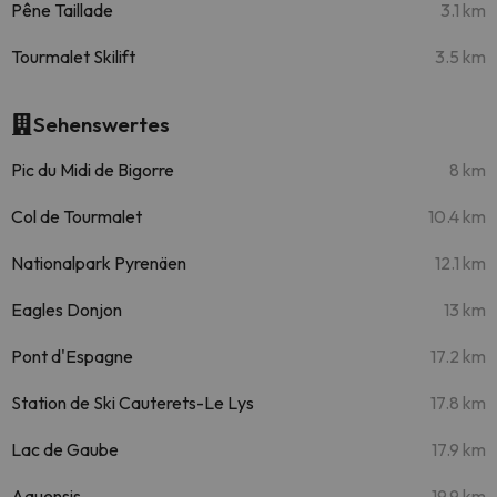
Pêne Taillade
3.1 km
Tourmalet Skilift
3.5 km
Sehenswertes
Pic du Midi de Bigorre
8 km
Col de Tourmalet
10.4 km
Nationalpark Pyrenäen
12.1 km
Eagles Donjon
13 km
Pont d'Espagne
17.2 km
Station de Ski Cauterets-Le Lys
17.8 km
Lac de Gaube
17.9 km
Aquensis
19.9 km