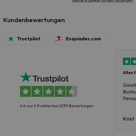
Weitere Bewertungen anzeigen
Kundenbewertungen
Trustpilot
Esquiades.com
Alles 
Günst
Buchun
Person
4.4 von 5 Punkten bei 2239 Bewertungen
Krist