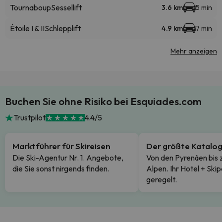
Tournaboup
Sessellift
3.6 km
5 min
Ètoile I & II
Schlepplift
4.9 km
7 min
Mehr anzeigen
Buchen Sie ohne Risiko bei Esquiades.com
Trustpilot
4.4/5
Marktführer für Skireisen
Der größte Katalo
Die Ski-Agentur Nr. 1. Angebote,
Von den Pyrenäen bis 
die Sie sonst nirgends finden.
Alpen. Ihr Hotel + Skip
geregelt.