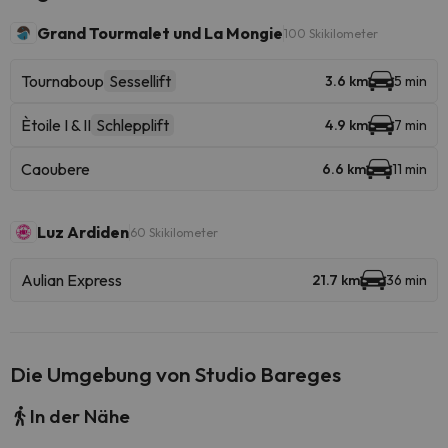
Grand Tourmalet und La Mongie
100 Skikilometer
Tournaboup
Sessellift
3.6 km
5 min
Ètoile I & II
Schlepplift
4.9 km
7 min
Caoubere
6.6 km
11 min
Luz Ardiden
60 Skikilometer
Aulian Express
21.7 km
36 min
Die Umgebung von Studio Bareges
In der Nähe