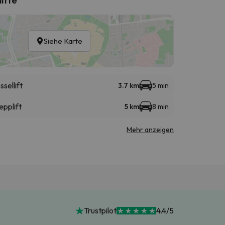
Siehe Karte
ssellift
3.7 km
5 min
epplift
5 km
8 min
Mehr anzeigen
Trustpilot
4.4/5