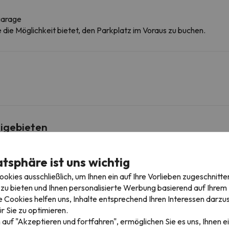
garage
ie die Möglichkeit bietet, den Parkplatz im Voraus zu buchen.
igebieten
eter
atsphäre ist uns wichtig
Ètoile I & II
Schlepplift
3.7 km
5 min
kies ausschließlich, um Ihnen ein auf Ihre Vorlieben zugeschnitte
zu bieten und Ihnen personalisierte Werbung basierend auf Ihrem P
6.5 km
9 min
 Cookies helfen uns, Inhalte entsprechend Ihren Interessen darzus
r Sie zu optimieren.
 auf "Akzeptieren und fortfahren", ermöglichen Sie es uns, Ihnen ei