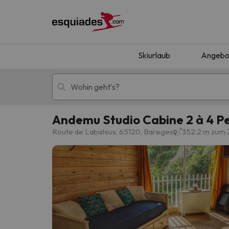
Skiurlaub
Angebo
Andemu Studio Cabine 2 à 4 P
Skiurlaub
Berghotels
Route de Labatsus, 65120, Bareges
352.2 m zum
Oops, wir haben keine Ergebnisse gefunden, d