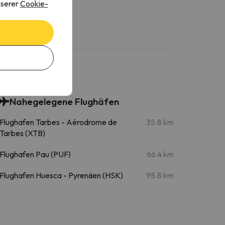
nserer
Cookie-
Nahegelegene Flughäfen
Flughafen Tarbes - Aérodrome de
35.8 km
Tarbes (XTB)
Flughafen Pau (PUF)
66.4 km
Flughafen Huesca - Pyrenäen (HSK)
95.8 km