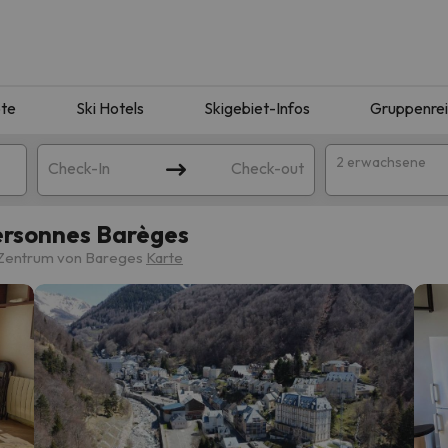
te
Ski Hotels
Skigebiet-Infos
Gruppenre
2 erwachsene
Check-In
Check-out
ersonnes Barèges
 Zentrum von Bareges
Karte
ie Ihrer Suche entsprechen. Versuchen Sie, das Ziel zu ändern.