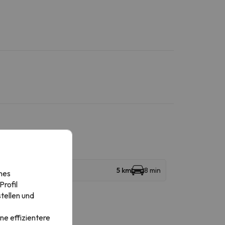
5 km
8 min
nes
rofil
tellen und
ne effizientere