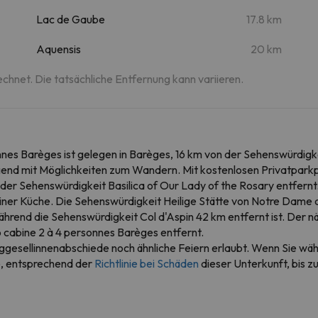
Lac de Gaube
17.8 km
Aquensis
20 km
echnet. Die tatsächliche Entfernung kann variieren.
es Barèges ist gelegen in Barèges, 16 km von der Sehenswürdigkei
egend mit Möglichkeiten zum Wandern. Mit kostenlosen Privatparkp
er Sehenswürdigkeit Basilica of Our Lady of the Rosary entfernt
 einer Küche. Die Sehenswürdigkeit Heilige Stätte von Notre Dam
ährend die Sehenswürdigkeit Col d'Aspin 42 km entfernt ist. Der 
cabine 2 à 4 personnes Barèges entfernt.
ggesellinnenabschiede noch ähnliche Feiern erlaubt. Wenn Sie wä
e, entsprechend der
Richtlinie bei Schäden
dieser Unterkunft, bis 