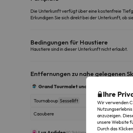
Die Unterkunft verfügt über eine kostenfreie Tief
Erkundigen Sie sich direkt bei der Unterkunft, ob s
Bedingungen für Haustiere
Haustiere sind in dieser Unterkunft nicht erlaubt.
Entfernungen zu nahe gelegenen Sk
Grand Tourmalet und La Mongie
100 Skikilom
Ihre Priv
Tournaboup
Sessellift
Wir verwenden Coo
Nutzungserlebnis 
Caoubere
anzuzeigen. Diese
unsere Website fü
Durch das Klicken
Luz Ardiden
60 Skikilometer