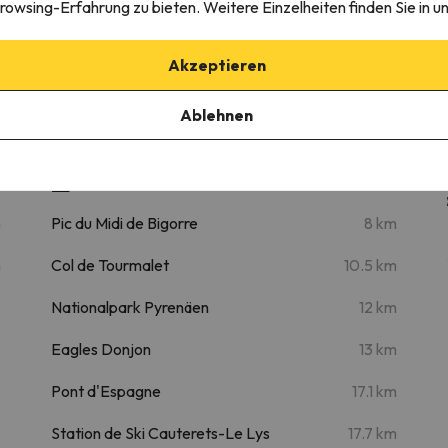
rowsing-Erfahrung zu bieten. Weitere Einzelheiten finden Sie in u
21.6 km
35 min
Akzeptieren
Ablehnen
abine 2 à 4 Personnes Barèges
Sehenswertes
m
Pic du Midi de Bigorre
8 km
m
Col de Tourmalet
10.5 km
Nationalpark Pyrenäen
12 km
Eagles Donjon
13 km
Pont d'Espagne
17.1 km
Station de Ski Cauterets-Le Lys
17.7 km