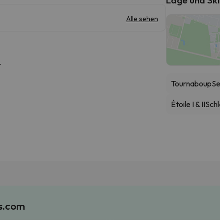
Alle sehen
r
Tournaboup
Se
Ètoile I & II
Schl
es.com