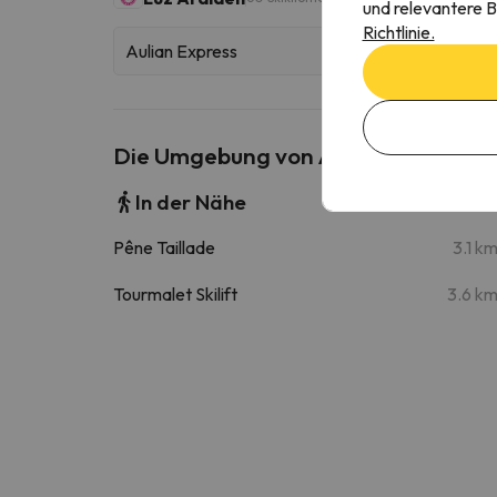
und relevantere B
Richtlinie.
Aulian Express
Die Umgebung von Andemu Studio C
In der Nähe
Pêne Taillade
3.1 k
Tourmalet Skilift
3.6 k