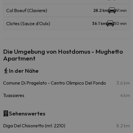
Col Boeuf (Claviere)
28.2 km
41 min
Clotes (Sauze d'Oulx)
36.1 km
50 min
Die Umgebung von Hostdomus - Mughetto
Apartment
In der Nähe
Comune Di Pragelato - Centro Olimpico Del Fondo
3.6 km
Tuassieres
4 km
Sehenswertes
Diga Del Chisonetto (mt. 2210)
8.2 km