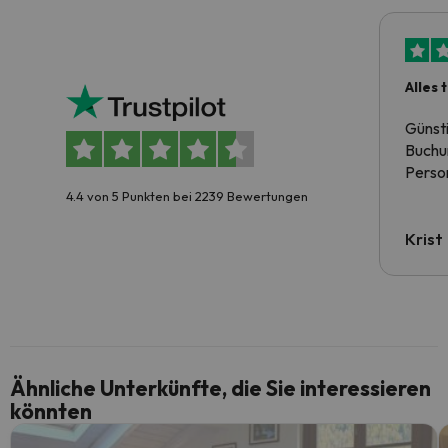
Alles 
Günst
Buchun
Person
4.4 von 5 Punkten bei 2239 Bewertungen
Krist
Ähnliche Unterkünfte, die Sie interessieren
könnten