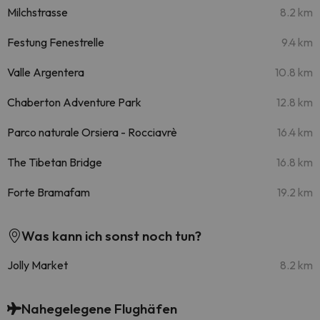
Milchstrasse
8.2 km
Festung Fenestrelle
9.4 km
Valle Argentera
10.8 km
Chaberton Adventure Park
12.8 km
Parco naturale Orsiera - Rocciavrè
16.4 km
The Tibetan Bridge
16.8 km
Forte Bramafam
19.2 km
Was kann ich sonst noch tun?
Jolly Market
8.2 km
Nahegelegene Flughäfen