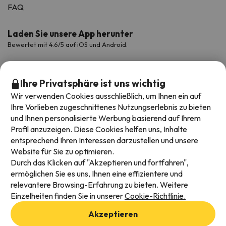
FAQ
Laden Sie unsere App herunter
Bewertet mit 4.6/5 auf iOS und Android.
Ihre Privatsphäre ist uns wichtig
Wir verwenden Cookies ausschließlich, um Ihnen ein auf
Ihre Vorlieben zugeschnittenes Nutzungserlebnis zu bieten
und Ihnen personalisierte Werbung basierend auf Ihrem
Profil anzuzeigen. Diese Cookies helfen uns, Inhalte
entsprechend Ihren Interessen darzustellen und unsere
Website für Sie zu optimieren.
Verfügbare Zahlungsarten
Durch das Klicken auf "Akzeptieren und fortfahren",
ermöglichen Sie es uns, Ihnen eine effizientere und
relevantere Browsing-Erfahrung zu bieten. Weitere
Einzelheiten finden Sie in unserer
Cookie-Richtlinie.
Impressum und AGBs
Akzeptieren
Datenschutz