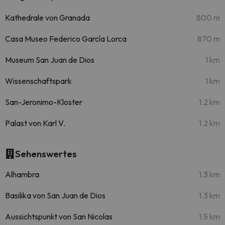
Kathedrale von Granada
800 m
Casa Museo Federico García Lorca
870 m
Museum San Juan de Dios
1 km
Wissenschaftspark
1 km
San-Jeronimo-Kloster
1.2 km
Palast von Karl V.
1.2 km
Sehenswertes
Alhambra
1.3 km
Basilika von San Juan de Dios
1.3 km
Aussichtspunkt von San Nicolas
1.5 km