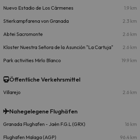
Nuevo Estadio de Los Cármenes
1.9 km
Stierkampfarena von Granada
2.3 km
Abtei Sacromonte
2.6 km
Kloster Nuestra Señora de la Asunción "La Cartuja"
2.6 km
Park activities Mirlo Blanco
19.9 km
Öffentliche Verkehrsmittel
Villarejo
2.6 km
Nahegelegene Flughäfen
Granada Flughafen - Jaén F.G.L (GRX)
16 km
Flughafen Malaga (AGP)
96.4 km