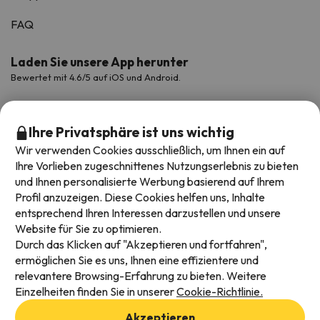
FAQ
Laden Sie unsere App herunter
Bewertet mit 4.6/5 auf iOS und Android.
Ihre Privatsphäre ist uns wichtig
Wir verwenden Cookies ausschließlich, um Ihnen ein auf
Ihre Vorlieben zugeschnittenes Nutzungserlebnis zu bieten
und Ihnen personalisierte Werbung basierend auf Ihrem
Profil anzuzeigen. Diese Cookies helfen uns, Inhalte
entsprechend Ihren Interessen darzustellen und unsere
Website für Sie zu optimieren.
Verfügbare Zahlungsarten
Durch das Klicken auf "Akzeptieren und fortfahren",
ermöglichen Sie es uns, Ihnen eine effizientere und
relevantere Browsing-Erfahrung zu bieten. Weitere
Einzelheiten finden Sie in unserer
Cookie-Richtlinie.
Impressum und AGBs
Akzeptieren