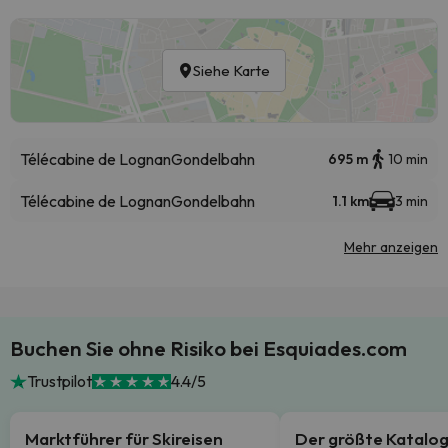
Siehe Karte
Télécabine de Lognan
Gondelbahn
695 m
10 min
Télécabine de Lognan
Gondelbahn
1.1 km
3 min
Mehr anzeigen
Buchen Sie ohne Risiko bei Esquiades.com
Trustpilot
4.4/5
Marktführer für Skireisen
Der größte Katalo