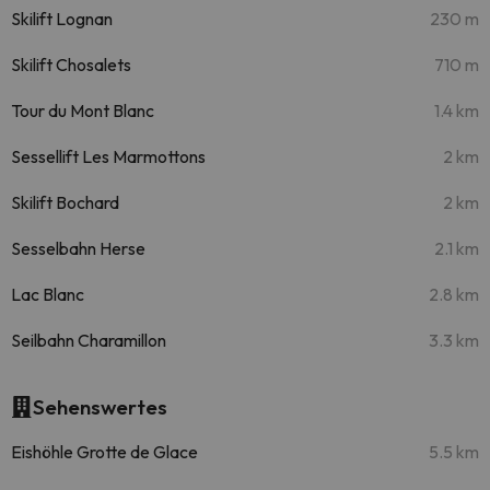
Skilift Lognan
230 m
Skilift Chosalets
710 m
Tour du Mont Blanc
1.4 km
Sessellift Les Marmottons
2 km
Skilift Bochard
2 km
Sesselbahn Herse
2.1 km
Lac Blanc
2.8 km
Seilbahn Charamillon
3.3 km
Sehenswertes
Eishöhle Grotte de Glace
5.5 km