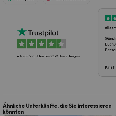
Alles 
Günst
Buchun
Person
4.4 von 5 Punkten bei 2239 Bewertungen
Krist
Ähnliche Unterkünfte, die Sie interessieren
könnten