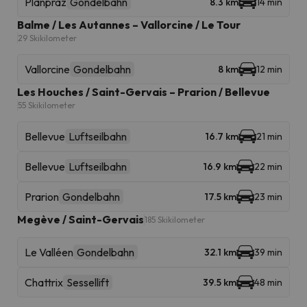
Planpraz
Gondelbahn
8.3 km
14 min
Balme / Les Autannes – Vallorcine / Le Tour
29 Skikilometer
Vallorcine
Gondelbahn
8 km
12 min
Les Houches / Saint-Gervais – Prarion / Bellevue
55 Skikilometer
Bellevue
Luftseilbahn
16.7 km
21 min
Bellevue
Luftseilbahn
16.9 km
22 min
Prarion
Gondelbahn
17.5 km
23 min
Megève / Saint-Gervais
185 Skikilometer
Le Valléen
Gondelbahn
32.1 km
39 min
Chattrix
Sessellift
39.5 km
48 min