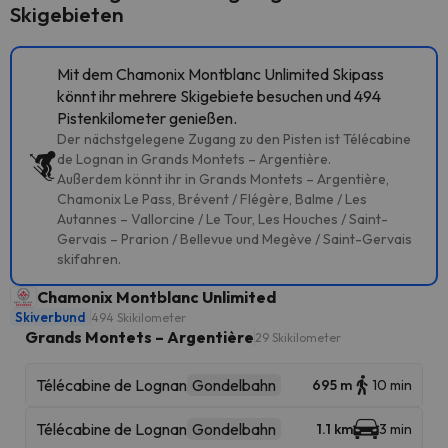
Skigebieten
Mit dem Chamonix Montblanc Unlimited Skipass
könnt ihr mehrere Skigebiete besuchen und 494
Pistenkilometer genießen.
Der nächstgelegene Zugang zu den Pisten ist Télécabine
de Lognan in Grands Montets – Argentière.
Außerdem könnt ihr in Grands Montets – Argentière,
Chamonix Le Pass, Brévent / Flégère, Balme / Les
Autannes – Vallorcine / Le Tour, Les Houches / Saint-
Gervais – Prarion / Bellevue und Megève / Saint-Gervais
skifahren.
Chamonix Montblanc Unlimited
Skiverbund
494 Skikilometer
Grands Montets – Argentière
29 Skikilometer
Télécabine de Lognan
Gondelbahn
695 m
10 min
Télécabine de Lognan
Gondelbahn
1.1 km
3 min