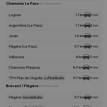
Chamonix Le Pass
120 Skikilometer
Lognan
1.1 km
3 min
Argentière (Le Pass)
1.1 km
3 min
Joran
1.4 km
4 min
Flégère (Le Pass)
5.7 km
9 min
Vallorcine
8 km
12 min
Chamonix Planpraz
8.3 km
14 min
TPH Plan de l'Aiguille
Luftseilbahn
9.7 km
16 min
Brévent / Flégère
56 Skikilometer
Flégère
Gondelbahn
5.7 km
9 min