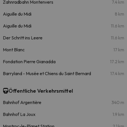
Zahnradbahn Montenvers
7.4 km
Aiguille du Midi
8 km
Aiguille du Midi
11.6 km
Der Schritt ins Leere
11.6 km
Mont Blanc
17 km
Fondation Pierre Gianadda
17.2 km
Barryland - Musée et Chiens du Saint Bernard
17.4 km
Öffentliche Verkehrsmittel
Bahnhof Argentière
340 m
Bahnhof La Joux
1.9 km
Montroc-le-Planet Station
2.1 km