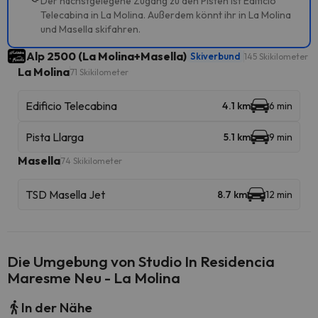
Der nächstgelegene Zugang zu den Pisten ist Edificio
Telecabina in La Molina. Außerdem könnt ihr in La Molina
und Masella skifahren.
Alp 2500 (La Molina+Masella)
Skiverbund
145 Skikilometer
La Molina
71 Skikilometer
Edificio Telecabina
4.1 km
6 min
Pista Llarga
5.1 km
9 min
Masella
74 Skikilometer
TSD Masella Jet
8.7 km
12 min
Die Umgebung von Studio In Residencia
Maresme Neu - La Molina
In der Nähe