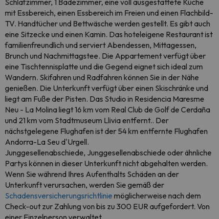
Schlafzimmer, 1 Badezimmer, eine voll ausgestattete Küche
mit Essbereich, einen Essbereich im Freien und einen Flachbild-
TV. Handtücher und Bettwäsche werden gestellt. Es gibt auch
eine Sitzecke und einen Kamin. Das hoteleigene Restaurant ist
familienfreundlich und serviert Abendessen, Mittagessen,
Brunch und Nachmittagstee. Die Appartement verfügt über
eine Tischtennisplatte und die Gegend eignet sich ideal zum
Wandern. Skifahren und Radfahren können Sie in der Nähe
genießen. Die Unterkunft verfügt über einen Skischränke und
liegt am Fuße der Pisten. Das Studio in Residencia Maresme
Neu - La Molina liegt 16 km vom Real Club de Golf de Cerdaña
und 21 km vom Stadtmuseum Llivia entfernt.. Der
nächstgelegene Flughafen ist der 54 km entfernte Flughafen
Andorra-La Seu d'Urgell.
Junggesellenabschiede, Junggesellenabschiede oder ähnliche
Partys können in dieser Unterkunft nicht abgehalten werden.
Wenn Sie während Ihres Aufenthalts Schäden an der
Unterkunft verursachen, werden Sie gemäß der
Schadensversicherungsrichtlinie
möglicherweise nach dem
Check-out zur Zahlung von bis zu 300 EUR aufgefordert. Von
einer Einzelperson verwaltet