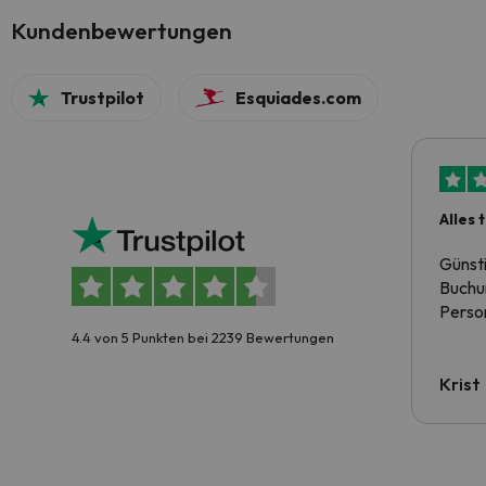
Kundenbewertungen
Trustpilot
Esquiades.com
Alles 
Günst
Buchun
Person
4.4 von 5 Punkten bei 2239 Bewertungen
Krist