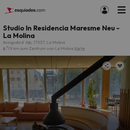
Studio In Residencia Maresme Neu -
La Molina
Avinguda d' Alp, 17537, La Molina
1.9 km zum Zentrum von La Molina
Karte