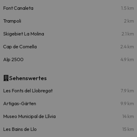
Font Canaleta
1.5 km
Trampoli
2 km
Skigebiet La Molina
2.1 km
Cap de Comella
2.4 km
Alp 2500
4.9 km
Sehenswertes
Les Fonts del Llobregat
7.9 km
Artigas-Gärten
9.9 km
Museo Municipal de Llívia
14 km
Les Bains de Llo
15 km