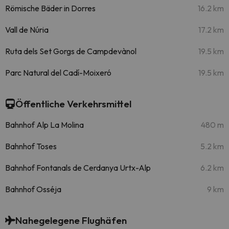
Römische Bäder in Dorres
16.2 km
Vall de Núria
17.2 km
Ruta dels Set Gorgs de Campdevànol
19.5 km
Parc Natural del Cadí-Moixeró
19.5 km
Öffentliche Verkehrsmittel
Bahnhof Alp La Molina
480 m
Bahnhof Toses
5.2 km
Bahnhof Fontanals de Cerdanya Urtx-Alp
6.2 km
Bahnhof Osséja
9 km
Nahegelegene Flughäfen