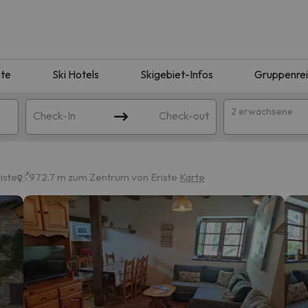
te
Ski Hotels
Skigebiet-Infos
Gruppenre
2 erwachsene
Check-In
Check-out
iste
972.7 m zum Zentrum von Eriste
Karte
ie Ihrer Suche entsprechen. Versuchen Sie, das Ziel zu ändern.