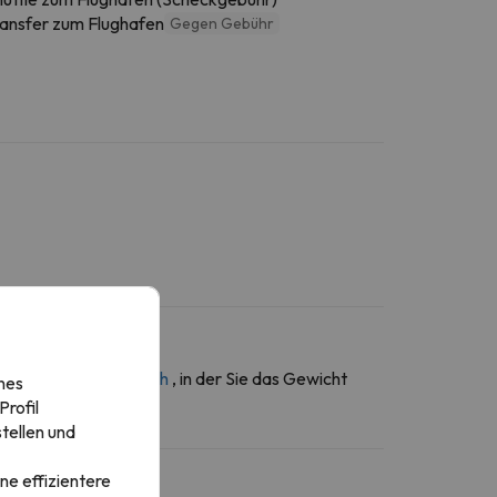
ransfer zum Flughafen
Gegen Gebühr
ber den
Kontaktbereich
, in der Sie das Gewicht
nes
rofil
tellen und
ne effizientere