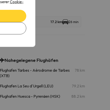
nserer
Cookie-
17.2 km
26 min
Nahegelegene Flughäfen
Flughafen Tarbes - Aérodrome de Tarbes
78 km
(XTB)
Flughafen La Seu d'Urgell (LEU)
79.2 km
Flughafen Huesca - Pyrenäen (HSK)
88.2 km