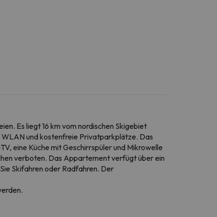
en. Es liegt 16 km vom nordischen Skigebiet
es WLAN und kostenfreie Privatparkplätze. Das
TV, eine Küche mit Geschirrspüler und Mikrowelle
chen verboten. Das Appartement verfügt über ein
 Sie Skifahren oder Radfahren. Der
werden.