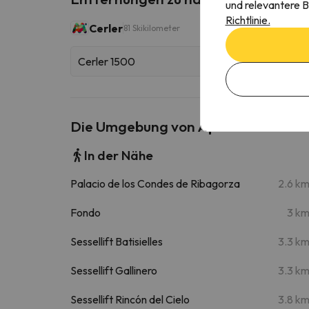
und relevantere B
Richtlinie.
Cerler
81 Skikilometer
Cerler 1500
Die Umgebung von Apartamento D
In der Nähe
Palacio de los Condes de Ribagorza
2.6 k
Fondo
3 k
Sessellift Batisielles
3.3 k
Sessellift Gallinero
3.3 k
Sessellift Rincón del Cielo
3.8 k