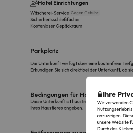
Hotel Einrichtungen
Wäscherei-Service
Gegen Gebühr
Sicherheitsschließfächer
Kostenloser Gepäckraum
Parkplatz
Die Unterkunft verfügt über eine kostenfreie Tief
Erkundigen Sie sich direkt bei der Unterkunft, ob s
Ihre Priv
Bedingungen für Haustiere
Diese Unterkunft ist haustierfreundlich. Um die B
Wir verwenden Coo
Ihres Haustieres angeben.
Nutzungserlebnis 
anzuzeigen. Diese
unsere Website fü
Durch das Klicken
Entfernungen zu nahe gelegenen Sk