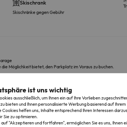
Skischrank
T
Skischränke gegen Gebühr
garage
ie die Möglichkeit bietet, den Parkplatz im Voraus zu buchen.
atsphäre ist uns wichtig
edingungen einzusehen, senden Sie uns unbedingt eine Nachricht ü
kies ausschließlich, um Ihnen ein auf Ihre Vorlieben zugeschnitte
zu bieten und Ihnen personalisierte Werbung basierend auf Ihrem P
 Cookies helfen uns, Inhalte entsprechend Ihren Interessen darzus
r Sie zu optimieren.
 auf "Akzeptieren und fortfahren", ermöglichen Sie es uns, Ihnen ei
igebieten