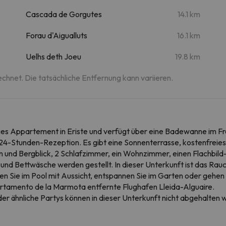
Cascada de Gorgutes
14.1 km
Forau d'Aigualluts
16.1 km
Uelhs deth Joeu
19.8 km
echnet. Die tatsächliche Entfernung kann variieren.
es Appartement in Eriste und verfügt über eine Badewanne im Frei
ne 24-Stunden-Rezeption. Es gibt eine Sonnenterrasse, kostenfrei
und Bergblick, 2 Schlafzimmer, ein Wohnzimmer, einen Flachbild-
d Bettwäsche werden gestellt. In dieser Unterkunft ist das Rau
n Sie im Pool mit Aussicht, entspannen Sie im Garten oder gehen
rtamento de la Marmota entfernte Flughafen Lleida-Alguaire.
r ähnliche Partys können in dieser Unterkunft nicht abgehalten 