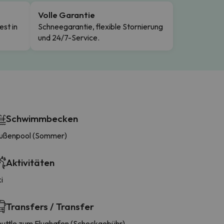
Volle Garantie
est in
Schneegarantie, flexible Stornierung
und 24/7-Service.
Schwimmbecken
ußenpool (Sommer)
Aktivitäten
i
Transfers / Transfer
huttle zum Flughafen (Scheckgebühr)