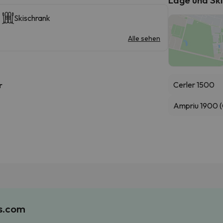
Skischrank
Alle sehen
Cerler 1500
r
Ampriu 1900 (
es.com