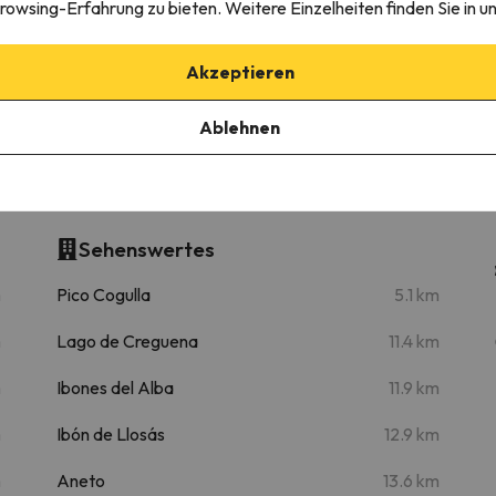
rowsing-Erfahrung zu bieten. Weitere Einzelheiten finden Sie in u
Akzeptieren
Ampriu 1900 (Cerler)
9.9 km
15 min
Ablehnen
e La Marmota
Sehenswertes
m
Pico Cogulla
5.1 km
m
Lago de Creguena
11.4 km
m
Ibones del Alba
11.9 km
m
Ibón de Llosás
12.9 km
m
Aneto
13.6 km