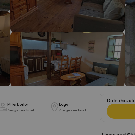
erirrt. Sobald er seinen Kompass gefunden hat, wird er zurück sein.
Daten hinzufü
Mitarbeiter
Lage
Ausgezeichnet
Ausgezeichnet
Lage und Ski