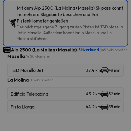
Mit dem Alp 2500 (La Molina+Masella) Skipass könnt
ihr mehrere Skigebiete besuchen und 145
Pistenkilometer genießen.
Der nächstgelegene Zugang zu den Pisten ist TSD Masella
Jet in Masella. Außerdem könnt ihr in Masella und La
Molina skifahren.
Alp 2500 (La Molina+Masella)
Skiverbund
145 Skikilometer
Masella
74 Skikilometer
TSD Masella Jet
37.4 km
48 min
La Molina
71 Skikilometer
Edificio Telecabina
43.2 km
52 min
Pista Llarga
44.2 km
55 min