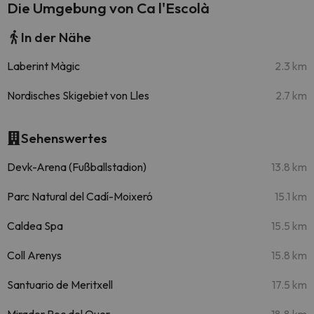
Die Umgebung von Ca l'Escolà
In der Nähe
Laberint Màgic
2.3 km
Nordisches Skigebiet von Lles
2.7 km
Sehenswertes
Devk-Arena (Fußballstadion)
13.8 km
Parc Natural del Cadí-Moixeró
15.1 km
Caldea Spa
15.5 km
Coll Arenys
15.8 km
Santuario de Meritxell
17.5 km