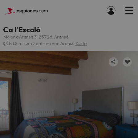
Ca l'Escolà
Major d'Aransa 3, 25726, Aransá
141.2 m zum Zentrum von Aransá
Karte