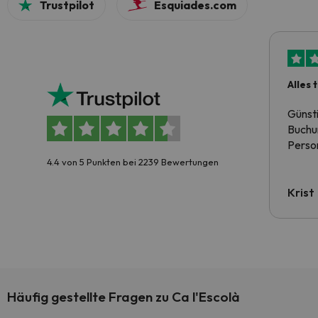
Trustpilot
Esquiades.com
Alles 
Günst
Buchun
Person
4.4 von 5 Punkten bei 2239 Bewertungen
Krist
Häufig gestellte Fragen zu Ca l'Escolà