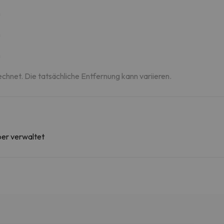
m
m
m
echnet. Die tatsächliche Entfernung kann variieren.
ber verwaltet