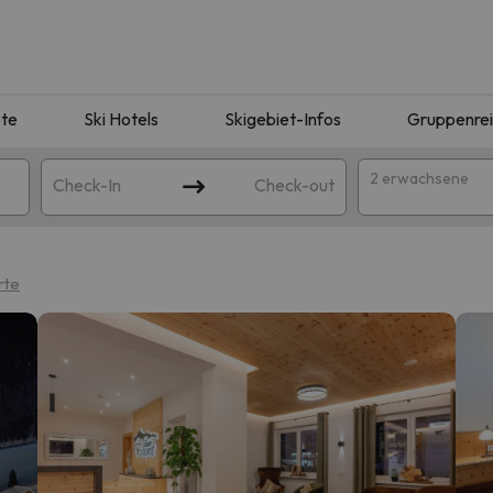
te
Ski Hotels
Skigebiet-Infos
Gruppenre
2 erwachsene
Check-In
Check-out
rte
ie Ihrer Suche entsprechen. Versuchen Sie, das Ziel zu ändern.