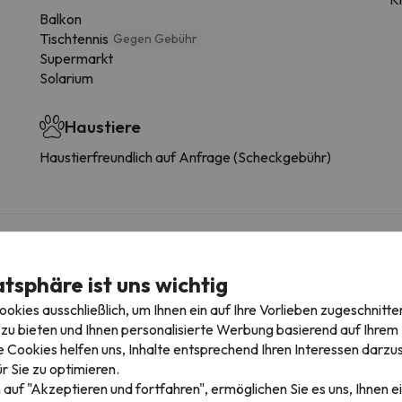
Balkon
Tischtennis
Gegen Gebühr
Supermarkt
Solarium
Haustiere
Haustierfreundlich auf Anfrage (Scheckgebühr)
atsphäre ist uns wichtig
garage
kies ausschließlich, um Ihnen ein auf Ihre Vorlieben zugeschnitte
ie die Möglichkeit bietet, den Parkplatz im Voraus zu buchen.
zu bieten und Ihnen personalisierte Werbung basierend auf Ihrem P
 Cookies helfen uns, Inhalte entsprechend Ihren Interessen darzus
r Sie zu optimieren.
 auf "Akzeptieren und fortfahren", ermöglichen Sie es uns, Ihnen ei