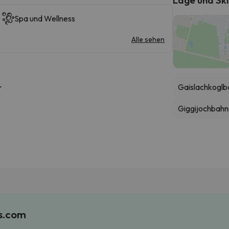
Spa und Wellness
Alle sehen
Gaislachkoglb
r
Giggijochbahn
es.com