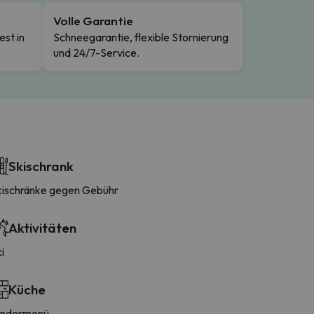
Volle Garantie
est in
Schneegarantie, flexible Stornierung
und 24/7-Service.
Skischrank
kischränke gegen Gebühr
Aktivitäten
i
Küche
indermenü