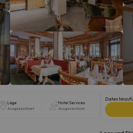
erirrt. Sobald er seinen Kompass gefunden hat, wird er zurück sein.
Daten hinzufü
Lage
Hotel Services
Ausgezeichnet
Ausgezeichnet
Lage und Ski