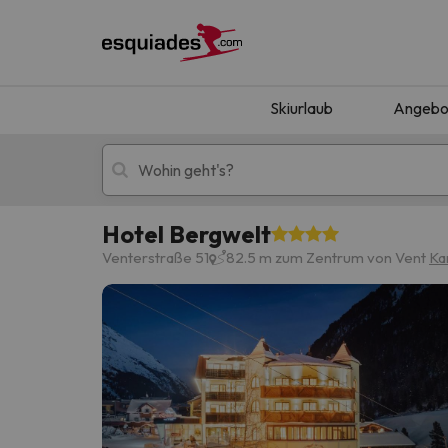
Skiurlaub
Angebo
Hotel Bergwelt
Skiurlaub
Berghotels
Venterstraße 51
82.5 m zum Zentrum von Vent
Ka
Oops, wir haben keine Ergebnisse gefunden, d