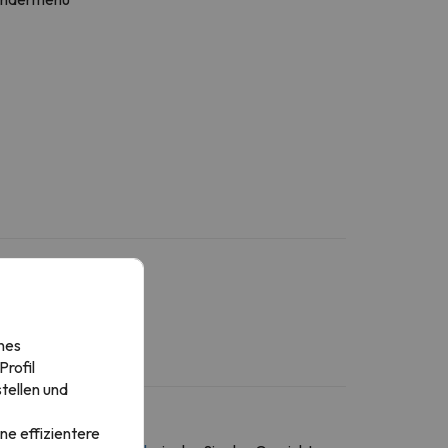
nes
rofil
tellen und
ne effizientere