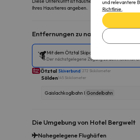
Diese Unterkunft ist haustierfreundlich. Um die B
und relevantere B
Ihres Haustieres angeben.
Richtlinie.
Entfernungen zu nahe gelegenen Sk
Mit dem Ötztal Skipass könnt ihr mehrere S
Der nächstgelegene Zugang zu den Pisten ist Ga
Ötztal
Skiverbund
272 Skikilometer
Sölden
145 Skikilometer
Gaislachkoglbahn I
Gondelbahn
Die Umgebung von Hotel Bergwelt
Nahegelegene Flughäfen