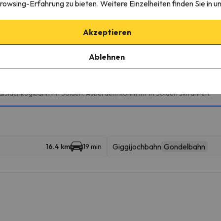
edingungen einzusehen, senden Sie uns unbedingt eine Nachricht ü
rowsing-Erfahrung zu bieten. Weitere Einzelheiten finden Sie in u
Akzeptieren
igebieten
Ablehnen
kigebiete besuchen und 272 Pistenkilometer genießen.
islachkoglbahn I in Sölden. Außerdem könnt ihr in Sölden skifahren.
Giggijochbahn
Gondelbahn
16.4 km
19 min