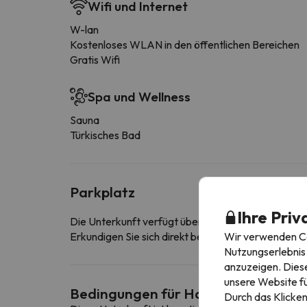
Wifi und Internet
W-lan
Kostenloses WLAN in den öffentlichen Bereichen
Gratis Wifi
Spa und Wellness
Sauna
Türkisches Bad
Parkplatz
Ihre Priv
Die Unterkunft verfügt über eine kostenfreie Tief
Wir verwenden Coo
Erkundigen Sie sich direkt bei der Unterkunft, ob s
Nutzungserlebnis 
anzuzeigen. Diese
unsere Website fü
Bedingungen für Haustiere
Durch das Klicken