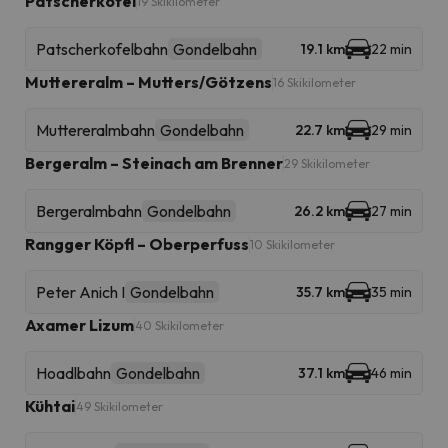
Patscherkofel
19 Skikilometer
Patscherkofelbahn
Gondelbahn
19.1 km
22 min
Muttereralm – Mutters/Götzens
16 Skikilometer
Muttereralmbahn
Gondelbahn
22.7 km
29 min
Bergeralm – Steinach am Brenner
29 Skikilometer
Bergeralmbahn
Gondelbahn
26.2 km
27 min
Rangger Köpfl – Oberperfuss
10 Skikilometer
Peter Anich I
Gondelbahn
35.7 km
35 min
Axamer Lizum
40 Skikilometer
Hoadlbahn
Gondelbahn
37.1 km
46 min
Kühtai
49 Skikilometer