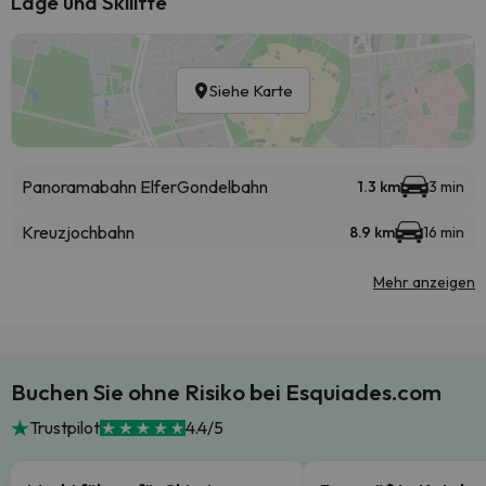
Lage und Skilifte
Siehe Karte
Panoramabahn Elfer
Gondelbahn
1.3 km
3 min
Kreuzjochbahn
8.9 km
16 min
Mehr anzeigen
Buchen Sie ohne Risiko bei Esquiades.com
Trustpilot
4.4/5