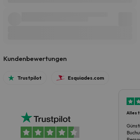
Kundenbewertungen
Trustpilot
Esquiades.com
Alles 
Günst
Buchun
Person