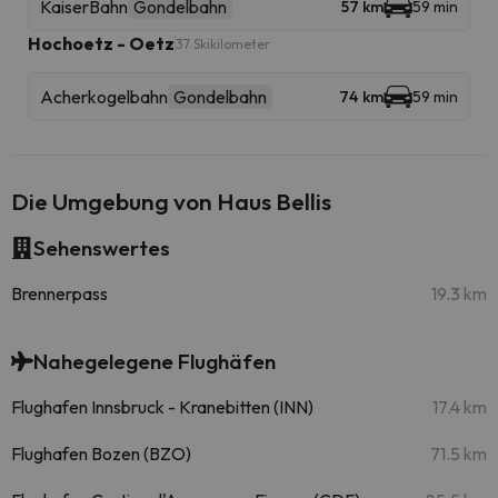
KaiserBahn
Gondelbahn
57 km
59 min
Hochoetz - Oetz
37 Skikilometer
Acherkogelbahn
Gondelbahn
74 km
59 min
Die Umgebung von Haus Bellis
Sehenswertes
Brennerpass
19.3 km
Nahegelegene Flughäfen
Flughafen Innsbruck - Kranebitten (INN)
17.4 km
Flughafen Bozen (BZO)
71.5 km