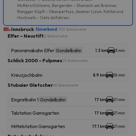
Mutters/Götzens, Bergeralm – Steinach am Brenner,
Rangger Köpfl – Oberperfuss, Axamer Lizum, Kühtai und
Hochoetz - Oetz skifahren.
Innsbruck
Skiverbund
333 Skikilometer
Elfer – Neustift
2 Skikilometer
Panoramabahn Elfer
Gondelbahn
1.3 km
3 min
Schlick 2000 – Fulpmes
25 Skikilometer
Kreuzjochbahn
8.9 km
16 min
Stubaier Gletscher
65 Skikilometer
Eisgratbahn 1
Gondelbahn
17 km
21 min
Talstation Gamsgarten
17 km
21 min
Mittelstation Gamsgarten
17.1 km
21 min