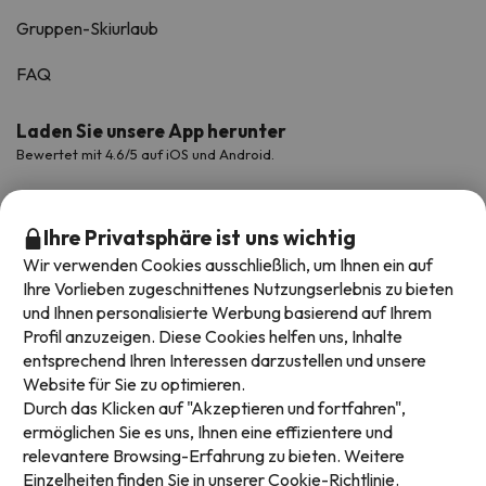
Gruppen-Skiurlaub
FAQ
Laden Sie unsere App herunter
Bewertet mit 4.6/5 auf iOS und Android.
Ihre Privatsphäre ist uns wichtig
Wir verwenden Cookies ausschließlich, um Ihnen ein auf
Ihre Vorlieben zugeschnittenes Nutzungserlebnis zu bieten
und Ihnen personalisierte Werbung basierend auf Ihrem
Profil anzuzeigen. Diese Cookies helfen uns, Inhalte
entsprechend Ihren Interessen darzustellen und unsere
Website für Sie zu optimieren.
Verfügbare Zahlungsarten
Durch das Klicken auf "Akzeptieren und fortfahren",
ermöglichen Sie es uns, Ihnen eine effizientere und
relevantere Browsing-Erfahrung zu bieten. Weitere
Einzelheiten finden Sie in unserer
Cookie-Richtlinie.