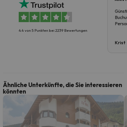
Günst
Buchun
Person
4.4 von 5 Punkten bei 2239 Bewertungen
Krist
Ähnliche Unterkünfte, die Sie interessieren
könnten