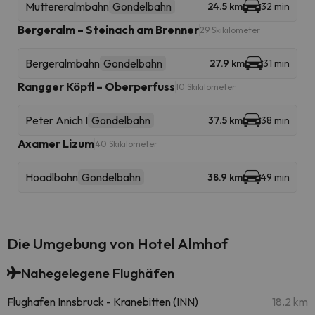
Muttereralmbahn
Gondelbahn
24.5 km
32 min
Bergeralm – Steinach am Brenner
29 Skikilometer
Bergeralmbahn
Gondelbahn
27.9 km
31 min
Rangger Köpfl – Oberperfuss
10 Skikilometer
Peter Anich I
Gondelbahn
37.5 km
38 min
Axamer Lizum
40 Skikilometer
Hoadlbahn
Gondelbahn
38.9 km
49 min
Die Umgebung von Hotel Almhof
Nahegelegene Flughäfen
Flughafen Innsbruck - Kranebitten (INN)
18.2 km