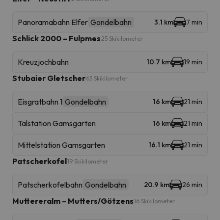
Panoramabahn Elfer
Gondelbahn
3.1 km
7 min
Schlick 2000 – Fulpmes
25 Skikilometer
Kreuzjochbahn
10.7 km
19 min
Stubaier Gletscher
65 Skikilometer
Eisgratbahn 1
Gondelbahn
16 km
21 min
Talstation Gamsgarten
16 km
21 min
Mittelstation Gamsgarten
16.1 km
21 min
Patscherkofel
19 Skikilometer
Patscherkofelbahn
Gondelbahn
20.9 km
26 min
Muttereralm – Mutters/Götzens
16 Skikilometer