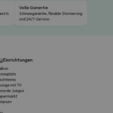
Volle Garantie
est in
Schneegarantie, flexible Stornierung
und 24/7-Service.
Einrichtungen
alkon
ennisplatz
schtennis
ounge mit TV
ona de Juegos
upermarkt
olarium