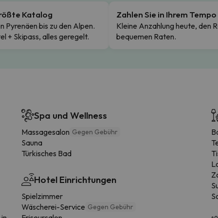
rößte Katalog
Zahlen Sie in Ihrem Tempo
n Pyrenäen bis zu den Alpen.
Kleine Anzahlung heute, den R
el + Skipass, alles geregelt.
bequemen Raten.
Spa und Wellness
Massagesalon
B
Gegen Gebühr
Sauna
T
Türkisches Bad
Ti
L
Z
Hotel Einrichtungen
S
Spielzimmer
S
Wäscherei-Service
Gegen Gebühr
 in
Friseursalon