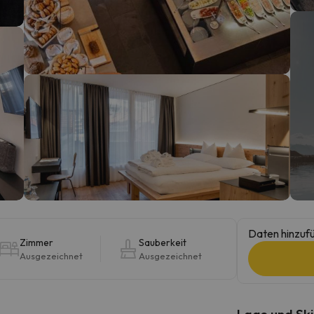
erirrt. Sobald er seinen Kompass gefunden hat, wird er zurück sein.
Daten hinzufü
Zimmer
Sauberkeit
Ausgezeichnet
Ausgezeichnet
Lage und Ski