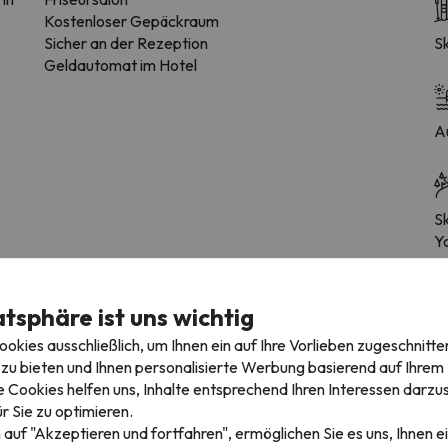
Kostenloser Gepäckraum
Sicher an der Rezeption
S
Geldautomat im Hotel
A
Sk
Y
atsphäre ist uns wichtig
kies ausschließlich, um Ihnen ein auf Ihre Vorlieben zugeschnitte
zu bieten und Ihnen personalisierte Werbung basierend auf Ihrem P
 Cookies helfen uns, Inhalte entsprechend Ihren Interessen darzus
garage
r Sie zu optimieren.
ie die Möglichkeit bietet, den Parkplatz im Voraus zu buchen.
 auf "Akzeptieren und fortfahren", ermöglichen Sie es uns, Ihnen ei