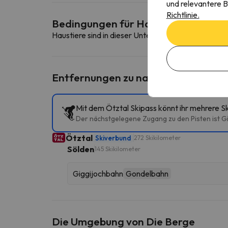
und relevantere B
Richtlinie.
Bedingungen für Haustiere
Haustiere sind in dieser Unterkunft nicht erlaubt.
Entfernungen zu nahe gelegenen Sk
Mit dem Ötztal Skipass könnt ihr mehrere S
Der nächstgelegene Zugang zu den Pisten ist Gi
Ötztal
Skiverbund
272 Skikilometer
Sölden
145 Skikilometer
Giggijochbahn
Gondelbahn
Die Umgebung von Die Berge