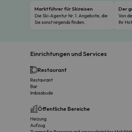
Marktführer für Skireisen
Der g
Die Ski-Agentur Nr. 1. Angebote, die
Von de
Sie sonst nirgends finden.
Ihr Hot
Einrichtungen und Services
Restaurant
Restaurant
Bar
Imbissbude
Öffentliche Bereiche
Heizung
Aufzug
Zugang für Personen mit eingeschränkter Mobilität