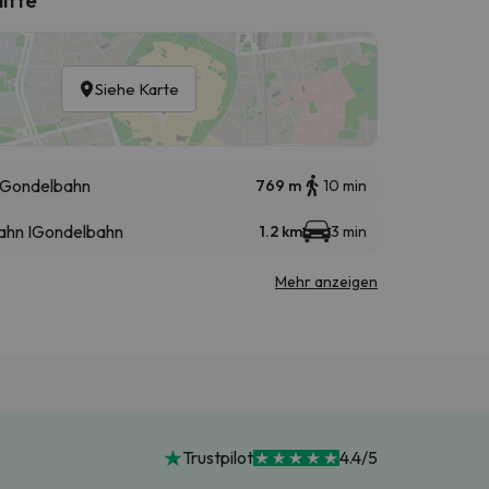
Siehe Karte
Gondelbahn
769 m
10 min
ahn I
Gondelbahn
1.2 km
3 min
Mehr anzeigen
Trustpilot
4.4/5