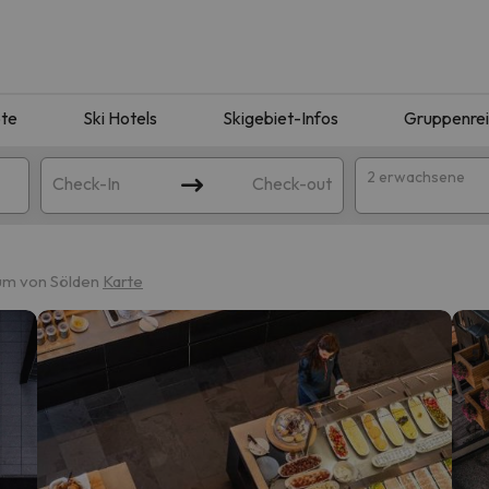
te
Ski Hotels
Skigebiet-Infos
Gruppenre
2 erwachsene
Check-In
Check-out
um von Sölden
Karte
ie Ihrer Suche entsprechen. Versuchen Sie, das Ziel zu ändern.