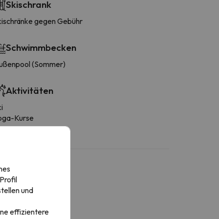
Skischrank
kischränke gegen Gebühr
Schwimmbecken
ußenpool (Sommer)
Aktivitäten
i
oga-Kurse
nes
rofil
tellen und
ne effizientere