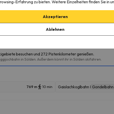
rowsing-Erfahrung zu bieten. Weitere Einzelheiten finden Sie in u
Akzeptieren
Ablehnen
igebieten
kigebiete besuchen und 272 Pistenkilometer genießen.
ggijochbahn in Sölden. Außerdem könnt ihr in Sölden skifahren.
Gaislachkoglbahn I
Gondelbahn
769 m
10 min