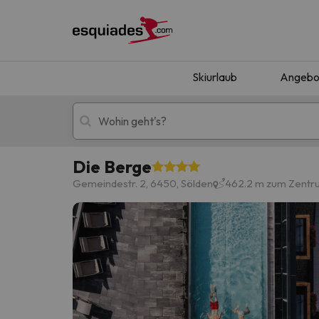
Skiurlaub
Angebo
Die Berge
Skiurlaub
Berghotels
Gemeindestr. 2, 6450, Sölden
462.2 m zum Zentr
Oops, wir haben keine Ergebnisse gefunden, d