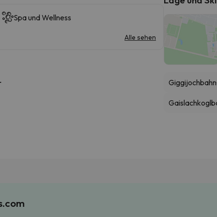
Spa und Wellness
Alle sehen
Giggijochbahn
r
Gaislachkoglb
es.com