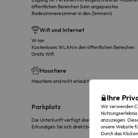
öffentlichen Bereichen (kein angepasstes
Badezimmerezimmer in den Zimmern)
Wifi und Internet
W-lan
Kostenloses WLAN in den öffentlichen Bereichen
Gratis Wifi
Haustiere
Haustiere sind nicht erlaubt
Ihre Priv
Parkplatz
Wir verwenden Coo
Nutzungserlebnis 
anzuzeigen. Diese
Die Unterkunft verfügt über eine kostenfreie Tief
unsere Website fü
Erkundigen Sie sich direkt bei der Unterkunft, ob s
Durch das Klicken