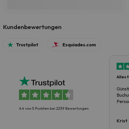
Kundenbewertungen
Trustpilot
Esquiades.com
Alles 
Günst
Buchun
Person
4.4 von 5 Punkten bei 2239 Bewertungen
Krist