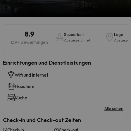
8.9
Sauberkeit
Lage
Ausgezeichnet
Ausgezei
1397 Bewertungen
​Einrichtungen und Dienstleistungen
Wifi und Internet
Haustiere
Küche
Alle sehen
Check-in und Check-out Zeiten
Check-In
Check-out