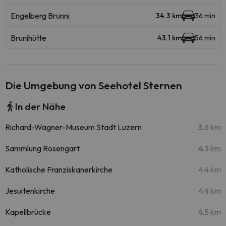
Engelberg Brunni
34.3 km
36 min
Brunihütte
43.1 km
56 min
Die Umgebung von Seehotel Sternen
In der Nähe
Richard-Wagner-Museum Stadt Luzern
3.6 km
Sammlung Rosengart
4.3 km
Katholische Franziskanerkirche
4.4 km
Jesuitenkirche
4.4 km
Kapellbrücke
4.5 km