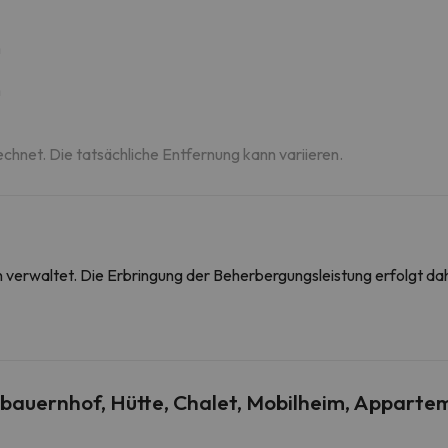
m
m
echnet. Die tatsächliche Entfernung kann variieren.
on verwaltet. Die Erbringung der Beherbergungsleistung erfolgt 
auernhof, Hütte, Chalet, Mobilheim, Appartem