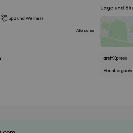
Lage und Ski
Spa und Wellness
Alle sehen
areitXpress
r
Ebenbergbahn 
es.com