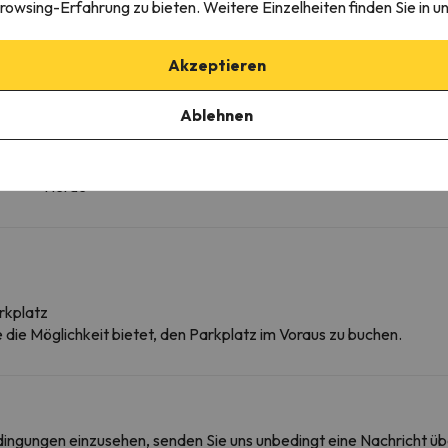
rowsing-Erfahrung zu bieten. Weitere Einzelheiten finden Sie in u
Weitere Dienstleistungen
Akzeptieren
Handtücher sind vorhanden
Kühlschrank
Ablehnen
Cafetière
Kochgeschirr
Essecke
Herde
rkplatz
ie die Möglichkeit bietet, den Parkplatz im Voraus zu buchen.
edingungen einzusehen, senden Sie uns unbedingt eine Nachricht ü