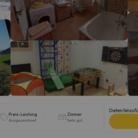
erirrt. Sobald er seinen Kompass gefunden hat, wird er zurück sein.
Daten hinzufü
Preis-Leistung
Zimmer
Ausgezeichnet
Sehr gut