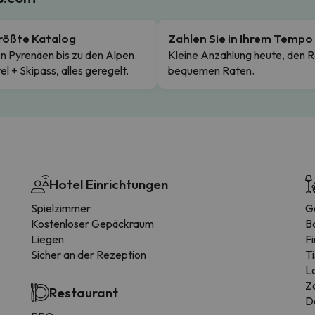
rößte Katalog
Zahlen Sie in Ihrem Tempo
n Pyrenäen bis zu den Alpen.
Kleine Anzahlung heute, den R
el + Skipass, alles geregelt.
bequemen Raten.
Hotel Einrichtungen
Spielzimmer
G
Kostenloser Gepäckraum
B
Liegen
F
Sicher an der Rezeption
Ti
L
Z
Restaurant
D