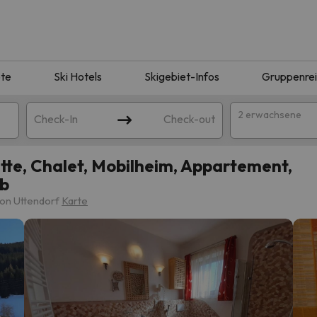
te
Ski Hotels
Skigebiet-Infos
Gruppenre
2 erwachsene
Check-In
Check-out
te, Chalet, Mobilheim, Appartement,
ub
on Uttendorf
Karte
ie Ihrer Suche entsprechen. Versuchen Sie, das Ziel zu ändern.