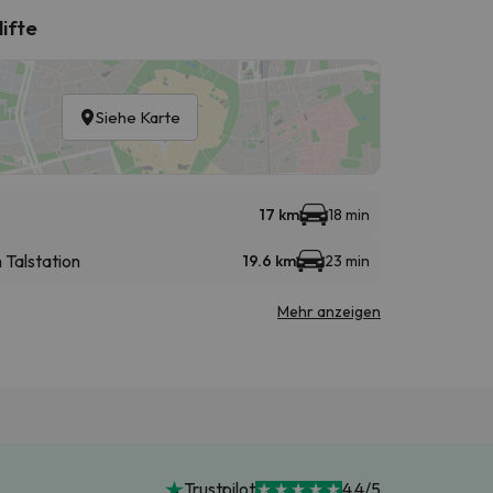
lifte
Siehe Karte
17 km
18 min
Talstation
19.6 km
23 min
Mehr anzeigen
Trustpilot
4.4/5