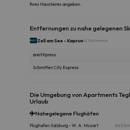
Ihres Haustieres angeben.
Entfernungen zu nahe gelegenen Sk
Zell am See - Kaprun
62 Skikilometer
areitXpress
Schmitten City Express
Die Umgebung von Apartments Teglb
Urlaub
Nahegelegene Flughäfen
Flughafen Salzburg - W. A. Mozart
64.5 k