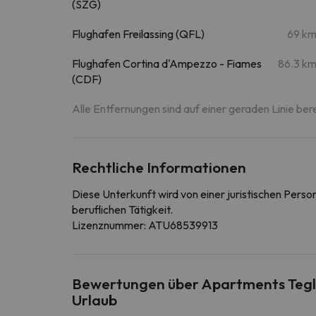
(SZG)
Flughafen Freilassing (QFL)
69 k
Flughafen Cortina d'Ampezzo - Fiames
86.3 k
(CDF)
Alle Entfernungen sind auf einer geraden Linie ber
Rechtliche Informationen
Diese Unterkunft wird von einer juristischen Pers
beruflichen Tätigkeit.
Lizenznummer: ATU68539913
Bewertungen über Apartments Teglb
Urlaub