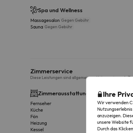
Spa und Wellness
Massagesalon
Gegen Gebühr
Sauna
Gegen Gebühr
Zimmerservice
Diese Leistungen sind allgemein und können je nach Zi
Ihre Priv
Zimmerausstattung
Wir verwenden Coo
Fernseher
Nutzungserlebnis 
Küche
anzuzeigen. Diese
Fön
unsere Website fü
Heizung
Durch das Klicken
Kessel