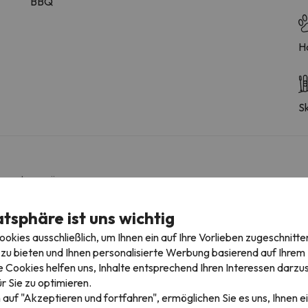
BBQ
H
S
mmertyp variieren.
atsphäre ist uns wichtig
Badezimmer
kies ausschließlich, um Ihnen ein auf Ihre Vorlieben zugeschnitte
WC
zu bieten und Ihnen personalisierte Werbung basierend auf Ihrem P
Dusche
 Cookies helfen uns, Inhalte entsprechend Ihren Interessen darzus
Dusche oder Badewanne
r Sie zu optimieren.
Privates Badezimmer
 auf "Akzeptieren und fortfahren", ermöglichen Sie es uns, Ihnen ei
Toilettenpapier