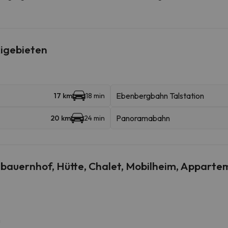
igebieten
Ebenbergbahn Talstation
17 km
18 min
Panoramabahn
20 km
24 min
auernhof, Hütte, Chalet, Mobilheim, Appartem
m