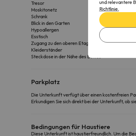
und relevantere B
Tresor
Richtlinie.
Moskitonetz
Schrank
Blick in den Garten
Hypoallergen
Esstisch
Zugang zu den oberen Etagen nur über Treppen
Kleiderständer
Steckdose in der Nähe des Bettes
Parkplatz
Die Unterkunft verfügt über einen kostenfreien Pa
Erkundigen Sie sich direkt bei der Unterkunft, ob s
Bedingungen für Haustiere
Diese Unterkunft ist haustierfreundlich. Um die B