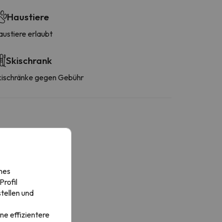
Haustiere
austiere erlaubt
Skischrank
kischränke gegen Gebühr
nes
rofil
tellen und
ne effizientere