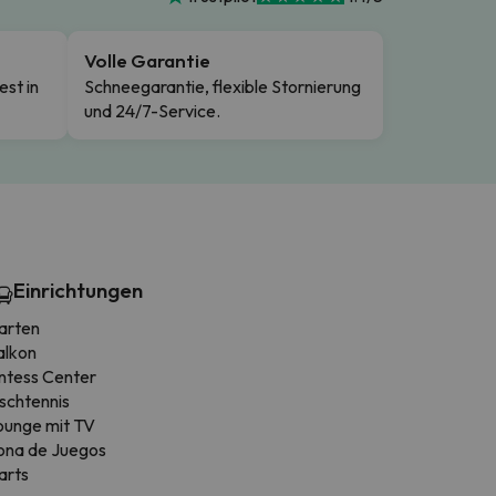
Volle Garantie
est in
Schneegarantie, flexible Stornierung
und 24/7-Service.
Einrichtungen
arten
alkon
intess Center
schtennis
ounge mit TV
ona de Juegos
arts