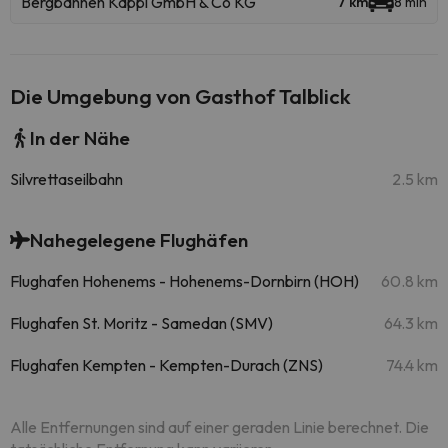
Bergbahnen Kappl GmbH & Co KG
7 km
8 min
Die Umgebung von Gasthof Talblick
In der Nähe
Silvrettaseilbahn
2.5 km
Nahegelegene Flughäfen
Flughafen Hohenems - Hohenems-Dornbirn (HOH)
60.8 km
Flughafen St. Moritz - Samedan (SMV)
64.3 km
Flughafen Kempten - Kempten-Durach (ZNS)
74.4 km
Alle Entfernungen sind auf einer geraden Linie berechnet. Die