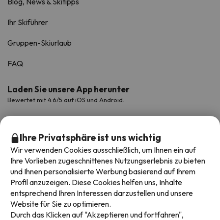
Blog, News & Skitipps
Ihr Skiführer
Gruppen-Skiurlaub
FAQ
Laden Sie unsere App herunter
Bewertet mit 4.6/5 auf iOS und Android.
Ihre Privatsphäre ist uns wichtig
Wir verwenden Cookies ausschließlich, um Ihnen ein auf
Ihre Vorlieben zugeschnittenes Nutzungserlebnis zu bieten
und Ihnen personalisierte Werbung basierend auf Ihrem
Profil anzuzeigen. Diese Cookies helfen uns, Inhalte
entsprechend Ihren Interessen darzustellen und unsere
Website für Sie zu optimieren.
Verfügbare Zahlungsarten
Durch das Klicken auf "Akzeptieren und fortfahren",