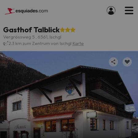
Gasthof Talblick
Vergrössweg 5 , 6561, Ischgl
2.3 km zum Zentrum von Ischgl
Karte