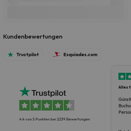
Kundenbewertungen
Trustpilot
Esquiades.com
Alles 
Günst
Buchun
Person
4.4 von 5 Punkten bei 2239 Bewertungen