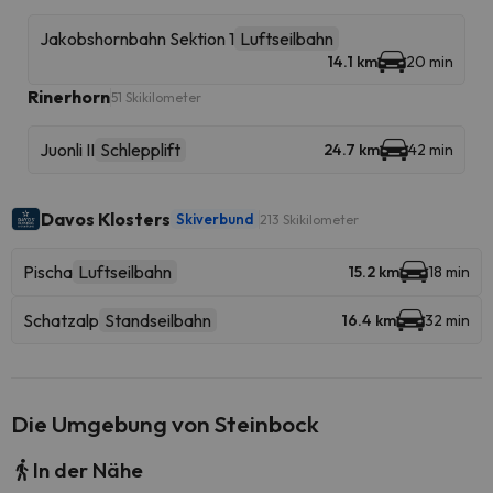
Jakobshornbahn Sektion 1
Luftseilbahn
14.1 km
20 min
Rinerhorn
51 Skikilometer
Juonli II
Schlepplift
24.7 km
42 min
Davos Klosters
Skiverbund
213 Skikilometer
Pischa
Luftseilbahn
15.2 km
18 min
Schatzalp
Standseilbahn
16.4 km
32 min
Die Umgebung von Steinbock
In der Nähe