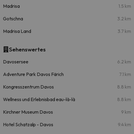
Madrisa
1.5 km
Gotschna
3.2 km
Madrisa Land
3.7 km
Sehenswertes
Davosersee
6.2 km
Adventure Park Davos Färich
7.1 km
Kongresszentrum Davos
8.8 km
Wellness und Erlebnisbad eau-là-là
8.8 km
Kirchner Museum Davos
9 km
Hotel Schatzalp - Davos
9.4 km