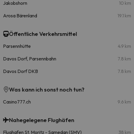
Jakobshorn
10 km
Arosa Bärenland
19.1 km
Öffentliche Verkehrsmittel
Parsennhütte
4.9 km
Davos Dorf, Parsennbahn
7.8 km
Davos Dorf DKB
7.8 km
Was kann ich sonst noch tun?
Casino777.ch
9.6 km
Nahegelegene Flughäfen
Flughafen St. Moritz - Samedan (SMV)
38 km