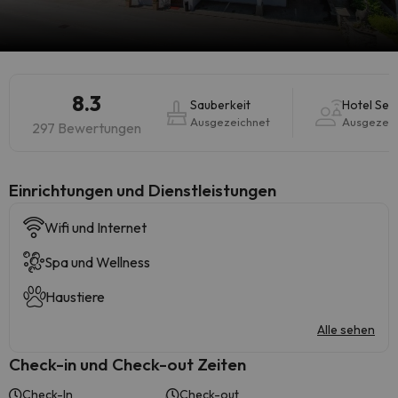
8.3
Sauberkeit
Hotel Ser
Ausgezeichnet
Ausgezeic
297 Bewertungen
​Einrichtungen und Dienstleistungen
Wifi und Internet
Spa und Wellness
Haustiere
Alle sehen
Check-in und Check-out Zeiten
Check-In
Check-out