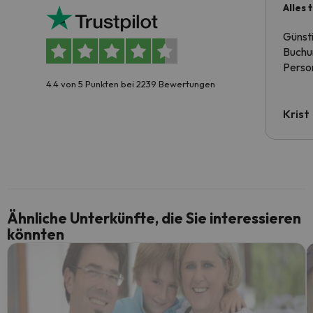
Alles 
Günst
Buchun
Person
4.4 von 5 Punkten bei 2239 Bewertungen
Krist
Ähnliche Unterkünfte, die Sie interessieren
könnten