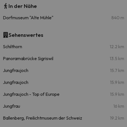
In der Nähe
Dorfmuseum "Alte Mühle"
840 m
Sehenswertes
Schilthorn
12.2 km
Panoramabrücke Sigriswil
13.5 km
Jungfraujoch
15.7 km
Jungfraujoch
15.9 km
Jungfraujoch - Top of Europe
15.9 km
Jungfrau
16 km
Ballenberg, Freilichtmuseum der Schweiz
19.2 km