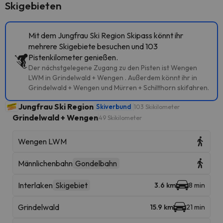
Skigebieten
Mit dem Jungfrau Ski Region Skipass könnt ihr
mehrere Skigebiete besuchen und 103
Pistenkilometer genießen.
Der nächstgelegene Zugang zu den Pisten ist Wengen
LWM in Grindelwald + Wengen . Außerdem könnt ihr in
Grindelwald + Wengen und Mürren + Schilthorn skifahren.
Jungfrau Ski Region
Skiverbund
103 Skikilometer
Grindelwald + Wengen
49 Skikilometer
Wengen LWM
Männlichenbahn
Gondelbahn
Interlaken
Skigebiet
3.6 km
8 min
Grindelwald
15.9 km
21 min