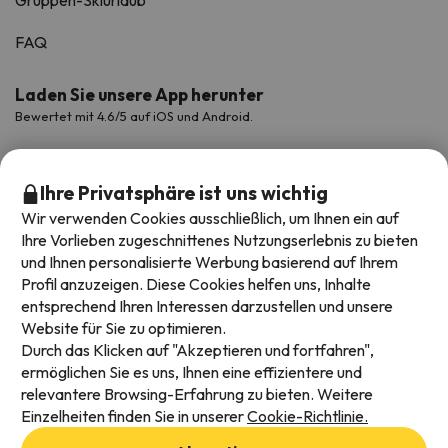
Gruppen-Skiurlaub
FAQ
Laden Sie unsere App herunter
Bewertet mit 4.6/5 auf iOS und Android.
Ihre Privatsphäre ist uns wichtig
Wir verwenden Cookies ausschließlich, um Ihnen ein auf
Ihre Vorlieben zugeschnittenes Nutzungserlebnis zu bieten
und Ihnen personalisierte Werbung basierend auf Ihrem
Profil anzuzeigen. Diese Cookies helfen uns, Inhalte
entsprechend Ihren Interessen darzustellen und unsere
Website für Sie zu optimieren.
Verfügbare Zahlungsarten
Durch das Klicken auf "Akzeptieren und fortfahren",
ermöglichen Sie es uns, Ihnen eine effizientere und
relevantere Browsing-Erfahrung zu bieten. Weitere
Einzelheiten finden Sie in unserer
Cookie-Richtlinie.