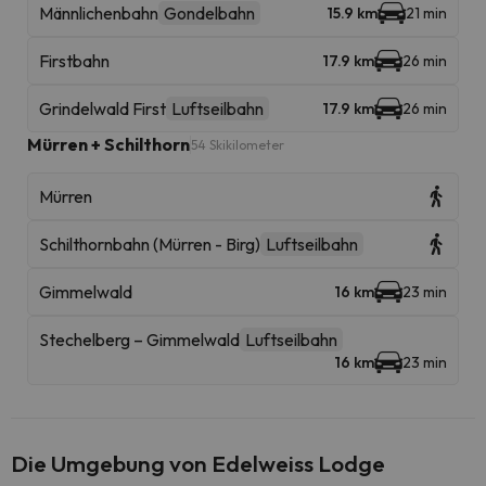
Männlichenbahn
Gondelbahn
15.9 km
21 min
Firstbahn
17.9 km
26 min
Grindelwald First
Luftseilbahn
17.9 km
26 min
Mürren + Schilthorn
54 Skikilometer
Mürren
Schilthornbahn (Mürren - Birg)
Luftseilbahn
Gimmelwald
16 km
23 min
Stechelberg – Gimmelwald
Luftseilbahn
16 km
23 min
Die Umgebung von Edelweiss Lodge