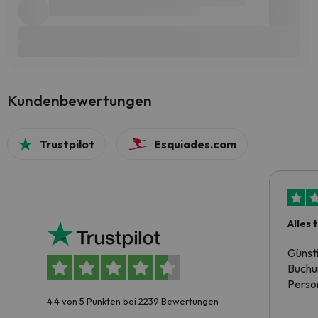
Kundenbewertungen
Trustpilot
Esquiades.com
Alles 
Günst
Buchun
Person
4.4 von 5 Punkten bei 2239 Bewertungen