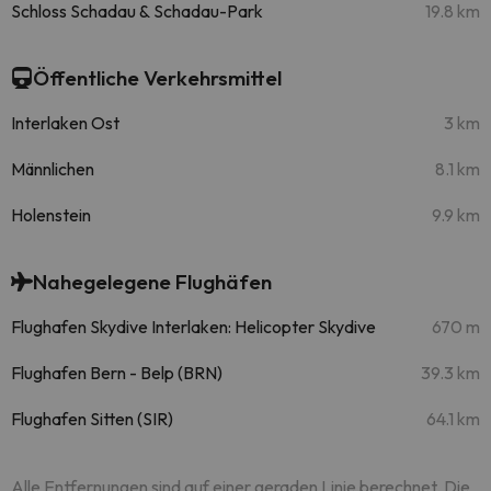
Schloss Schadau & Schadau-Park
19.8 km
Öffentliche Verkehrsmittel
Interlaken Ost
3 km
Männlichen
8.1 km
Holenstein
9.9 km
Nahegelegene Flughäfen
Flughafen Skydive Interlaken: Helicopter Skydive
670 m
Flughafen Bern - Belp (BRN)
39.3 km
Flughafen Sitten (SIR)
64.1 km
Alle Entfernungen sind auf einer geraden Linie berechnet. Die