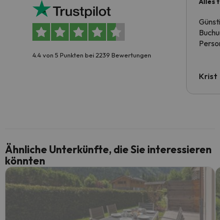
Alles 
Günst
Buchun
Person
4.4 von 5 Punkten bei 2239 Bewertungen
Krist
Ähnliche Unterkünfte, die Sie interessieren
könnten