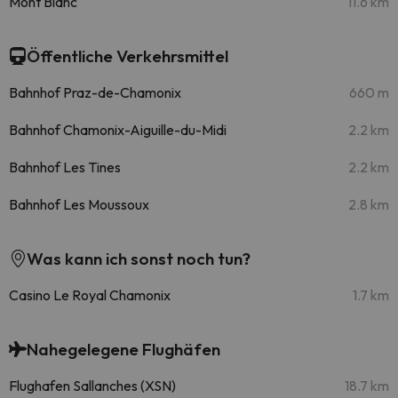
Mont Blanc
11.6 km
Öffentliche Verkehrsmittel
Bahnhof Praz-de-Chamonix
660 m
Bahnhof Chamonix-Aiguille-du-Midi
2.2 km
Bahnhof Les Tines
2.2 km
Bahnhof Les Moussoux
2.8 km
Was kann ich sonst noch tun?
Casino Le Royal Chamonix
1.7 km
Nahegelegene Flughäfen
Flughafen Sallanches (XSN)
18.7 km