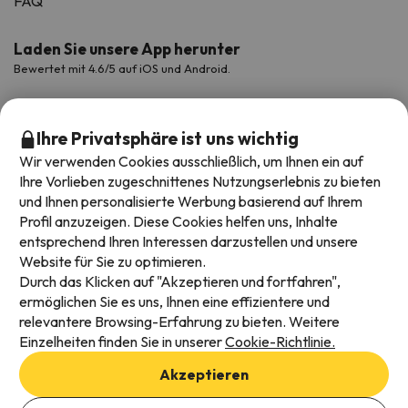
FAQ
Laden Sie unsere App herunter
Bewertet mit 4.6/5 auf iOS und Android.
Ihre Privatsphäre ist uns wichtig
Wir verwenden Cookies ausschließlich, um Ihnen ein auf
Ihre Vorlieben zugeschnittenes Nutzungserlebnis zu bieten
und Ihnen personalisierte Werbung basierend auf Ihrem
Profil anzuzeigen. Diese Cookies helfen uns, Inhalte
entsprechend Ihren Interessen darzustellen und unsere
Website für Sie zu optimieren.
Verfügbare Zahlungsarten
Durch das Klicken auf "Akzeptieren und fortfahren",
ermöglichen Sie es uns, Ihnen eine effizientere und
relevantere Browsing-Erfahrung zu bieten. Weitere
Einzelheiten finden Sie in unserer
Cookie-Richtlinie.
Impressum und AGBs
Akzeptieren
Datenschutz