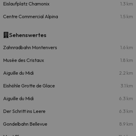
Eislaufplatz Chamonix
1.3 km
Centre Commercial Alpina
1.5 km
Sehenswertes
Zahnradbahn Montenvers
1.6 km
Musée des Cristaux
1.8 km
Aiguille du Midi
2.2 km
Eishöhle Grotte de Glace
3.1 km
Aiguille du Midi
6.3 km
Der Schritt ins Leere
6.3 km
Gondelbahn Bellevue
8.9 km