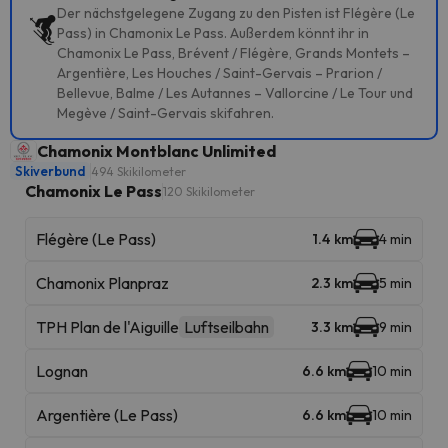
Der nächstgelegene Zugang zu den Pisten ist Flégère (Le
Pass) in Chamonix Le Pass. Außerdem könnt ihr in
Chamonix Le Pass, Brévent / Flégère, Grands Montets –
Argentière, Les Houches / Saint-Gervais – Prarion /
Bellevue, Balme / Les Autannes – Vallorcine / Le Tour und
Megève / Saint-Gervais skifahren.
Chamonix Montblanc Unlimited
Skiverbund
494 Skikilometer
Chamonix Le Pass
120 Skikilometer
Flégère (Le Pass)
1.4 km
4 min
Chamonix Planpraz
2.3 km
5 min
TPH Plan de l'Aiguille
Luftseilbahn
3.3 km
9 min
Lognan
6.6 km
10 min
Argentière (Le Pass)
6.6 km
10 min