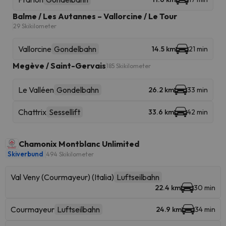
Balme / Les Autannes – Vallorcine / Le Tour
29 Skikilometer
Vallorcine
Gondelbahn
14.5 km
21 min
Megève / Saint-Gervais
185 Skikilometer
Le Valléen
Gondelbahn
26.2 km
33 min
Chattrix
Sessellift
33.6 km
42 min
Chamonix Montblanc Unlimited
Skiverbund
494 Skikilometer
Val Veny (Courmayeur) (Italia)
Luftseilbahn
22.4 km
30 min
Courmayeur
Luftseilbahn
24.9 km
34 min