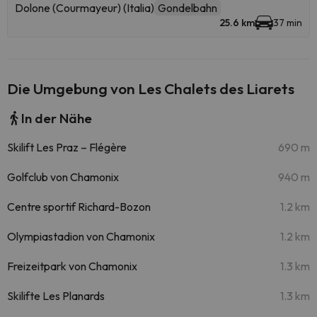
Dolone (Courmayeur) (Italia)
Gondelbahn
25.6 km
37 min
Die Umgebung von Les Chalets des Liarets
In der Nähe
Skilift Les Praz – Flégère
690 m
Golfclub von Chamonix
940 m
Centre sportif Richard-Bozon
1.2 km
Olympiastadion von Chamonix
1.2 km
Freizeitpark von Chamonix
1.3 km
Skilifte Les Planards
1.3 km