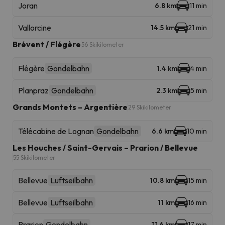
Joran
6.8 km
11 min
Vallorcine
14.5 km
21 min
Brévent / Flégère
56 Skikilometer
Flégère
Gondelbahn
1.4 km
4 min
Planpraz
Gondelbahn
2.3 km
5 min
Grands Montets – Argentière
29 Skikilometer
Télécabine de Lognan
Gondelbahn
6.6 km
10 min
Les Houches / Saint-Gervais – Prarion / Bellevue
55 Skikilometer
Bellevue
Luftseilbahn
10.8 km
15 min
Bellevue
Luftseilbahn
11 km
16 min
Prarion
Gondelbahn
11.6 km
17 min