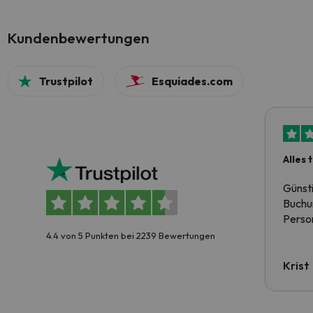
Kundenbewertungen
Trustpilot
Esquiades.com
Alles 
Günst
Buchun
Person
4.4 von 5 Punkten bei 2239 Bewertungen
Krist