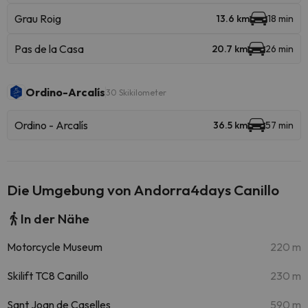
Grau Roig
13.6 km
18 min
Pas de la Casa
20.7 km
26 min
Ordino-Arcalís
30 Skikilometer
Ordino - Arcalís
36.5 km
57 min
Die Umgebung von Andorra4days Canillo
In der Nähe
Motorcycle Museum
220 m
Skilift TC8 Canillo
230 m
Sant Joan de Caselles
590 m