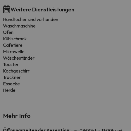
Weitere Dienstleistungen
Handtücher sind vorhanden
Waschmaschine
Ofen
Kühlschrank
Cafetière
Mikrowelle
Wäscheständer
Toaster
Kochgeschirr
Trockner
Essecke
Herde
Mehr Info
Öffnungszeiten der Rezeption:
von 09:00h bis 13:00h und