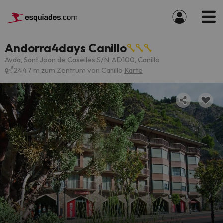
Andorra4days Canillo
Avda, Sant Joan de Caselles S/N, AD100, Canillo
244.7 m zum Zentrum von Canillo
Karte