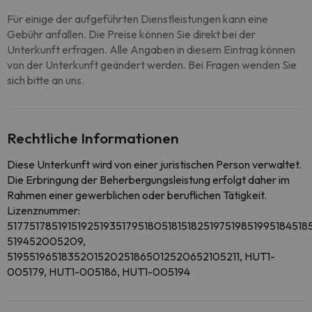
Für einige der aufgeführten Dienstleistungen kann eine
Gebühr anfallen. Die Preise können Sie direkt bei der
Unterkunft erfragen. Alle Angaben in diesem Eintrag können
von der Unterkunft geändert werden. Bei Fragen wenden Sie
sich bitte an uns.
Rechtliche Informationen
Diese Unterkunft wird von einer juristischen Person verwaltet.
Die Erbringung der Beherbergungsleistung erfolgt daher im
Rahmen einer gewerblichen oder beruflichen Tätigkeit.
Lizenznummer:
51775178519151925193517951805181518251975198519951845
519452005209,
5195519651835201520251865012520652105211, HUT1-
005179, HUT1-005186, HUT1-005194