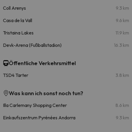
Coll Arenys
9.3 km
Casa de la Vall
9.6 km
Tristaina Lakes
11.9 km
Devk-Arena (Fußballstadion)
16.3 km
Öffentliche Verkehrsmittel
TSD4 Tarter
3.8 km
Was kann ich sonst noch tun?
Illa Carlemany Shopping Center
8.6 km
Einkaufszentrum Pyrénées Andorra
9.3 km