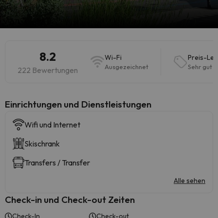
8.2
Wi-Fi
Preis-Lei
Ausgezeichnet
Sehr gut
222 Bewertungen
​Einrichtungen und Dienstleistungen
Wifi und Internet
Skischrank
Transfers / Transfer
Alle sehen
Check-in und Check-out Zeiten
Check-In
Check-out