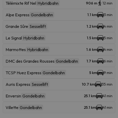
Télémixte Rif Nel
Hybridbahn
906 m
12 min
Alpe Express
Gondelbahn
1.1 km
3 min
Grande Sûre
Sessellift
1.2 km
4 min
Le Signal
Hybridbahn
1.5 km
5 min
Marmottes
Hybridbahn
1.6 km
4 min
DMC des Grandes Rousses
Gondelbahn
1.7 km
6 min
TCSP Huez Express
Gondelbahn
5 km
9 min
Auris Express
Sessellift
10.7 km
35 min
Enversin
Gondelbahn
25.1 km
41 min
Villette
Gondelbahn
25.1 km
41 min