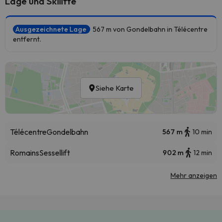
Lage und Skilifte
Ausgezeichnete Lage
567 m von Gondelbahn in Télécentre
entfernt.
Siehe Karte
Télécentre
Gondelbahn
567 m
10 min
Romains
Sessellift
902 m
12 min
Mehr anzeigen