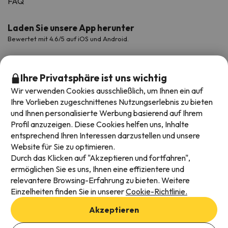
FAQ
Laden Sie unsere App herunter
Bewertet mit 4.6/5 auf iOS und Android.
Ihre Privatsphäre ist uns wichtig
Wir verwenden Cookies ausschließlich, um Ihnen ein auf
Ihre Vorlieben zugeschnittenes Nutzungserlebnis zu bieten
und Ihnen personalisierte Werbung basierend auf Ihrem
Profil anzuzeigen. Diese Cookies helfen uns, Inhalte
entsprechend Ihren Interessen darzustellen und unsere
Website für Sie zu optimieren.
Verfügbare Zahlungsarten
Durch das Klicken auf "Akzeptieren und fortfahren",
ermöglichen Sie es uns, Ihnen eine effizientere und
relevantere Browsing-Erfahrung zu bieten. Weitere
Einzelheiten finden Sie in unserer
Cookie-Richtlinie.
Impressum und AGBs
Akzeptieren
Datenschutz