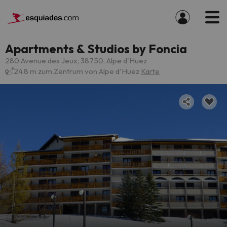
Apartments & Studios by Foncia
280 Avenue des Jeux, 38750, Alpe d'Huez
24.8 m zum Zentrum von Alpe d'Huez
Karte