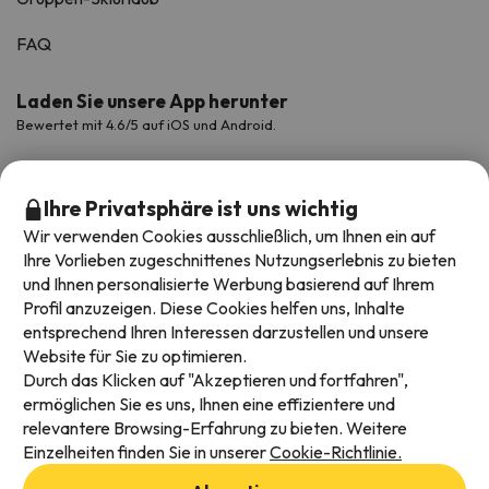
FAQ
Laden Sie unsere App herunter
Bewertet mit 4.6/5 auf iOS und Android.
Ihre Privatsphäre ist uns wichtig
Wir verwenden Cookies ausschließlich, um Ihnen ein auf
Ihre Vorlieben zugeschnittenes Nutzungserlebnis zu bieten
und Ihnen personalisierte Werbung basierend auf Ihrem
Profil anzuzeigen. Diese Cookies helfen uns, Inhalte
entsprechend Ihren Interessen darzustellen und unsere
Website für Sie zu optimieren.
Verfügbare Zahlungsarten
Durch das Klicken auf "Akzeptieren und fortfahren",
ermöglichen Sie es uns, Ihnen eine effizientere und
relevantere Browsing-Erfahrung zu bieten. Weitere
Einzelheiten finden Sie in unserer
Cookie-Richtlinie.