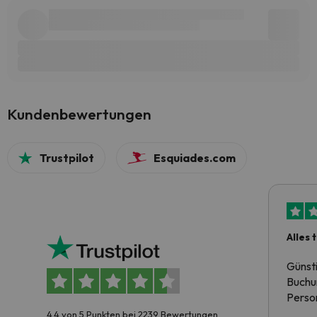
Kundenbewertungen
Trustpilot
Esquiades.com
Alles 
Günst
Buchun
Person
4.4 von 5 Punkten bei 2239 Bewertungen