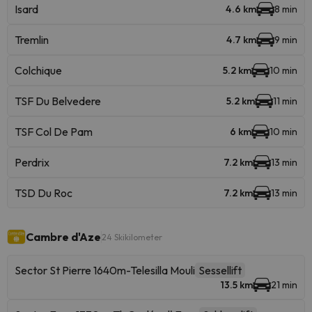
Isard
4.6 km
8 min
Tremlin
4.7 km
9 min
Colchique
5.2 km
10 min
TSF Du Belvedere
5.2 km
11 min
TSF Col De Pam
6 km
10 min
Perdrix
7.2 km
13 min
TSD Du Roc
7.2 km
13 min
Cambre d'Aze
24 Skikilometer
Sector St Pierre 1640m-Telesilla Mouli
Sessellift
13.5 km
21 min