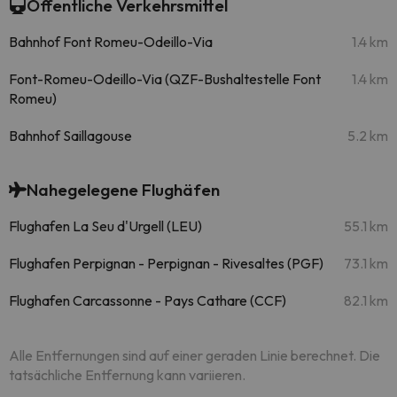
Öffentliche Verkehrsmittel
Bahnhof Font Romeu-Odeillo-Via
1.4 km
Font-Romeu-Odeillo-Via (QZF-Bushaltestelle Font
1.4 km
Romeu)
Bahnhof Saillagouse
5.2 km
Nahegelegene Flughäfen
Flughafen La Seu d'Urgell (LEU)
55.1 km
Flughafen Perpignan - Perpignan - Rivesaltes (PGF)
73.1 km
Flughafen Carcassonne - Pays Cathare (CCF)
82.1 km
Alle Entfernungen sind auf einer geraden Linie berechnet. Die
tatsächliche Entfernung kann variieren.