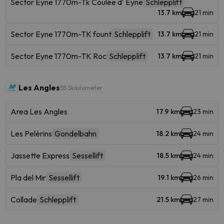
Sector Eyne 1770m-Tk Coulée d' Eyne
Schlepplift
13.7 km
21 min
Sector Eyne 1770m-TK fount
Schlepplift
13.7 km
21 min
Sector Eyne 1770m-TK Roc
Schlepplift
13.7 km
21 min
Les Angles
55 Skikilometer
Area Les Angles
17.9 km
23 min
Les Pelèrins
Gondelbahn
18.2 km
24 min
Jassette Express
Sessellift
18.5 km
24 min
Pla del Mir
Sessellift
19.1 km
26 min
Collade
Schlepplift
21.5 km
27 min