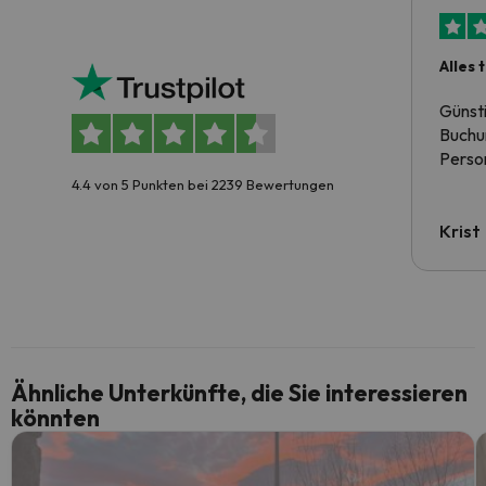
Alles 
Günst
Buchun
Person
4.4 von 5 Punkten bei 2239 Bewertungen
Krist
Ähnliche Unterkünfte, die Sie interessieren
könnten