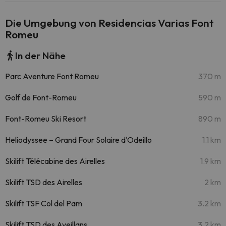
Die Umgebung von Residencias Varias Font
Romeu
In der Nähe
Parc Aventure Font Romeu
370 m
Golf de Font-Romeu
590 m
Font-Romeu Ski Resort
890 m
Heliodyssee – Grand Four Solaire d'Odeillo
1.1 km
Skilift Télécabine des Airelles
1.9 km
Skilift TSD des Airelles
2 km
Skilift TSF Col del Pam
3.2 km
Skilift TSD des Aveillans
3.2 km