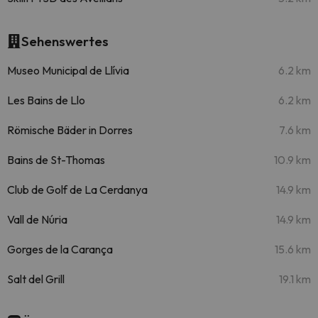
Sehenswertes
Museo Municipal de Llívia
6.2 km
Les Bains de Llo
6.2 km
Römische Bäder in Dorres
7.6 km
Bains de St-Thomas
10.9 km
Club de Golf de La Cerdanya
14.9 km
Vall de Núria
14.9 km
Gorges de la Carança
15.6 km
Salt del Grill
19.1 km