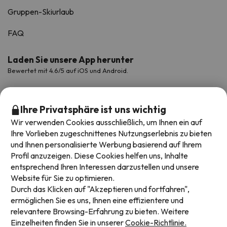
Gruppen-Skiurlaub
FAQ
Laden Sie unsere App herunter
Bewertet mit 4.6/5 auf iOS und Android.
Ihre Privatsphäre ist uns wichtig
Wir verwenden Cookies ausschließlich, um Ihnen ein auf
Ihre Vorlieben zugeschnittenes Nutzungserlebnis zu bieten
und Ihnen personalisierte Werbung basierend auf Ihrem
Profil anzuzeigen. Diese Cookies helfen uns, Inhalte
entsprechend Ihren Interessen darzustellen und unsere
Website für Sie zu optimieren.
Verfügbare Zahlungsarten
Durch das Klicken auf "Akzeptieren und fortfahren",
ermöglichen Sie es uns, Ihnen eine effizientere und
relevantere Browsing-Erfahrung zu bieten. Weitere
Einzelheiten finden Sie in unserer
Cookie-Richtlinie.