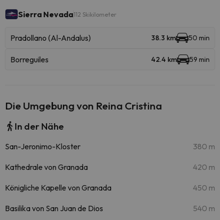
Sierra Nevada
112 Skikilometer
Pradollano (Al-Andalus)
38.3 km
50 min
Borreguiles
42.4 km
59 min
Die Umgebung von Reina Cristina
In der Nähe
San-Jeronimo-Kloster
380 m
Kathedrale von Granada
420 m
Königliche Kapelle von Granada
450 m
Basilika von San Juan de Dios
540 m