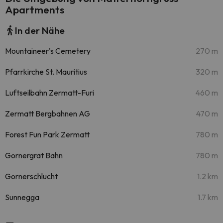
Apartments
In der Nähe
Mountaineer's Cemetery
270 m
Pfarrkirche St. Mauritius
320 m
Luftseilbahn Zermatt-Furi
460 m
Zermatt Bergbahnen AG
470 m
Forest Fun Park Zermatt
780 m
Gornergrat Bahn
780 m
Gornerschlucht
1.2 km
Sunnegga
1.7 km