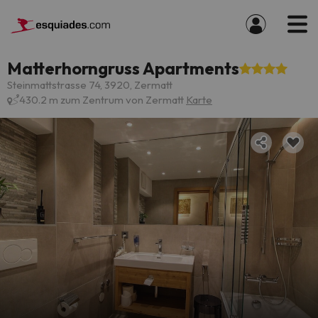
Matterhorngruss Apartments
Steinmattstrasse 74, 3920, Zermatt
430.2 m zum Zentrum von Zermatt
Karte