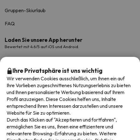
Gruppen-Skiurlaub
FAQ
Laden Sie unsere App herunter
Bewertet mit 4.6/5 auf iOS und Android.
Ihre Privatsphäre ist uns wichtig
Wir verwenden Cookies ausschließlich, um Ihnen ein auf
Ihre Vorlieben zugeschnittenes Nutzungserlebnis zu bieten
und Ihnen personalisierte Werbung basierend auf Ihrem
Profil anzuzeigen. Diese Cookies helfen uns, Inhalte
entsprechend Ihren Interessen darzustellen und unsere
Website für Sie zu optimieren.
Verfügbare Zahlungsarten
Durch das Klicken auf "Akzeptieren und fortfahren",
ermöglichen Sie es uns, Ihnen eine effizientere und
relevantere Browsing-Erfahrung zu bieten. Weitere