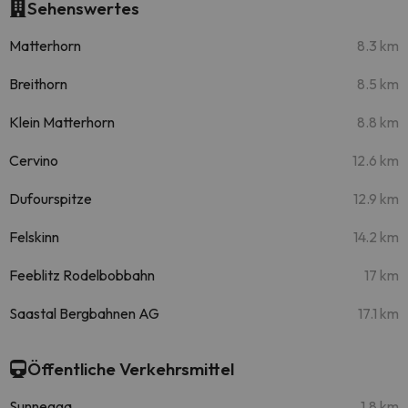
Sehenswertes
Matterhorn
8.3 km
Breithorn
8.5 km
Klein Matterhorn
8.8 km
Cervino
12.6 km
Dufourspitze
12.9 km
Felskinn
14.2 km
Feeblitz Rodelbobbahn
17 km
Saastal Bergbahnen AG
17.1 km
Öffentliche Verkehrsmittel
Sunnegga
1.8 km