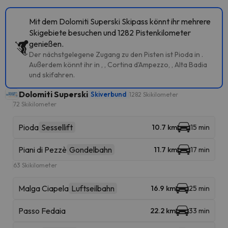
Mit dem Dolomiti Superski Skipass könnt ihr mehrere
Skigebiete besuchen und 1282 Pistenkilometer
genießen.
Der nächstgelegene Zugang zu den Pisten ist Pioda in .
Außerdem könnt ihr in , , Cortina d'Ampezzo, , Alta Badia
und skifahren.
Dolomiti Superski
Skiverbund
1282 Skikilometer
72 Skikilometer
Pioda
Sessellift
10.7 km
15 min
Piani di Pezzè
Gondelbahn
11.7 km
17 min
63 Skikilometer
Malga Ciapela
Luftseilbahn
16.9 km
25 min
Passo Fedaia
22.2 km
33 min