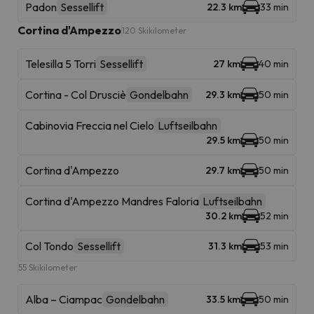
Padon
Sessellift
22.3 km
33 min
Cortina d'Ampezzo
120 Skikilometer
Telesilla 5 Torri
Sessellift
27 km
40 min
Cortina - Col Drusciè
Gondelbahn
29.3 km
50 min
Cabinovia Freccia nel Cielo
Luftseilbahn
29.5 km
50 min
Cortina d'Ampezzo
29.7 km
50 min
Cortina d'Ampezzo Mandres Faloria
Luftseilbahn
30.2 km
52 min
Col Tondo
Sessellift
31.3 km
53 min
55 Skikilometer
Alba – Ciampac
Gondelbahn
33.5 km
50 min