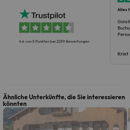
Alles 
Günst
Buchun
Person
4.4 von 5 Punkten bei 2239 Bewertungen
Krist
Ähnliche Unterkünfte, die Sie interessieren
könnten