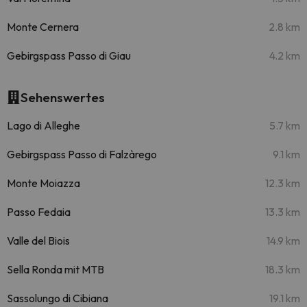
Monte Cernera
2.8 km
Gebirgspass Passo di Giau
4.2 km
Sehenswertes
Lago di Alleghe
5.7 km
Gebirgspass Passo di Falzàrego
9.1 km
Monte Moiazza
12.3 km
Passo Fedaia
13.3 km
Valle del Biois
14.9 km
Sella Ronda mit MTB
18.3 km
Sassolungo di Cibiana
19.1 km