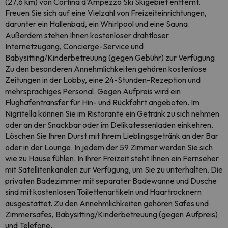
(27,6 km) von Cortina d'Ampezzo Ski Skigebiet entfernt.
Freuen Sie sich auf eine Vielzahl von Freizeiteinrichtungen,
darunter ein Hallenbad, ein Whirlpool und eine Sauna.
Außerdem stehen Ihnen kostenloser drahtloser
Internetzugang, Concierge-Service und
Babysitting/Kinderbetreuung (gegen Gebühr) zur Verfügung.
Zu den besonderen Annehmlichkeiten gehören kostenlose
Zeitungen in der Lobby, eine 24-Stunden-Rezeption und
mehrsprachiges Personal. Gegen Aufpreis wird ein
Flughafentransfer für Hin- und Rückfahrt angeboten. Im
Nigritella können Sie im Ristorante ein Getränk zu sich nehmen
oder an der Snackbar oder im Delikatessenladen einkehren.
Löschen Sie Ihren Durst mit Ihrem Lieblingsgetränk an der Bar
oder in der Lounge. In jedem der 59 Zimmer werden Sie sich
wie zu Hause fühlen. In Ihrer Freizeit steht Ihnen ein Fernseher
mit Satellitenkanälen zur Verfügung, um Sie zu unterhalten. Die
privaten Badezimmer mit separater Badewanne und Dusche
sind mit kostenlosen Toilettenartikeln und Haartrocknern
ausgestattet. Zu den Annehmlichkeiten gehören Safes und
Zimmersafes, Babysitting/Kinderbetreuung (gegen Aufpreis)
und Telefone.