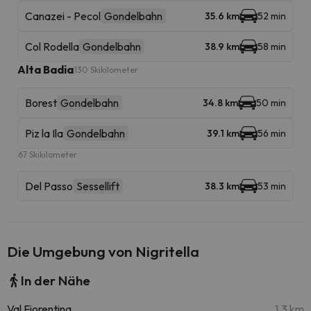
Canazei - Pecol
Gondelbahn
35.6 km
52 min
Col Rodella
Gondelbahn
38.9 km
58 min
Alta Badia
130 Skikilometer
Borest
Gondelbahn
34.8 km
50 min
Piz la Ila
Gondelbahn
39.1 km
56 min
67 Skikilometer
Del Passo
Sessellift
38.3 km
53 min
Die Umgebung von Nigritella
In der Nähe
Val Fiorentina
1.3 km