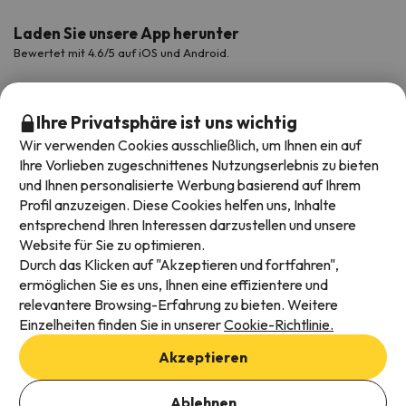
Laden Sie unsere App herunter
Bewertet mit 4.6/5 auf iOS und Android.
Ihre Privatsphäre ist uns wichtig
Wir verwenden Cookies ausschließlich, um Ihnen ein auf
Ihre Vorlieben zugeschnittenes Nutzungserlebnis zu bieten
und Ihnen personalisierte Werbung basierend auf Ihrem
Profil anzuzeigen. Diese Cookies helfen uns, Inhalte
entsprechend Ihren Interessen darzustellen und unsere
Website für Sie zu optimieren.
Verfügbare Zahlungsarten
Durch das Klicken auf "Akzeptieren und fortfahren",
ermöglichen Sie es uns, Ihnen eine effizientere und
relevantere Browsing-Erfahrung zu bieten. Weitere
Einzelheiten finden Sie in unserer
Cookie-Richtlinie.
Impressum und AGBs
Akzeptieren
Datenschutz
Daten hinzufügen, um Verfügbarkeit zu prüfen
Cookies Richtlinien
Ablehnen