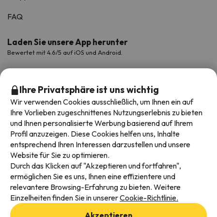
FAQ
Laden Sie unsere App herunter
Bewertet mit 4.6/5 auf iOS und Android.
Ihre Privatsphäre ist uns wichtig
Wir verwenden Cookies ausschließlich, um Ihnen ein auf
Ihre Vorlieben zugeschnittenes Nutzungserlebnis zu bieten
und Ihnen personalisierte Werbung basierend auf Ihrem
Profil anzuzeigen. Diese Cookies helfen uns, Inhalte
entsprechend Ihren Interessen darzustellen und unsere
Website für Sie zu optimieren.
Verfügbare Zahlungsarten
Durch das Klicken auf "Akzeptieren und fortfahren",
ermöglichen Sie es uns, Ihnen eine effizientere und
relevantere Browsing-Erfahrung zu bieten. Weitere
Einzelheiten finden Sie in unserer
Cookie-Richtlinie.
Impressum und AGBs
Akzeptieren