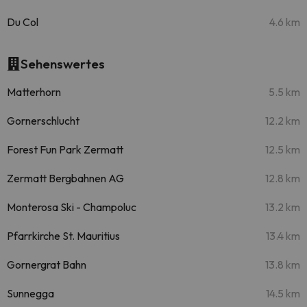
Du Col
4.6 km
Sehenswertes
Matterhorn
5.5 km
Gornerschlucht
12.2 km
Forest Fun Park Zermatt
12.5 km
Zermatt Bergbahnen AG
12.8 km
Monterosa Ski - Champoluc
13.2 km
Pfarrkirche St. Mauritius
13.4 km
Gornergrat Bahn
13.8 km
Sunnegga
14.5 km