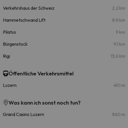
Verkehrshaus der Schweiz
2.2 km
Hammetschwand Lift
8.9 km
Pilatus
9 km
Bürgenstock
9.1 km
Rigi
13.6 km
Öffentliche Verkehrsmittel
Luzern
410 m
Was kann ich sonst noch tun?
Grand Casino Luzern
860 m