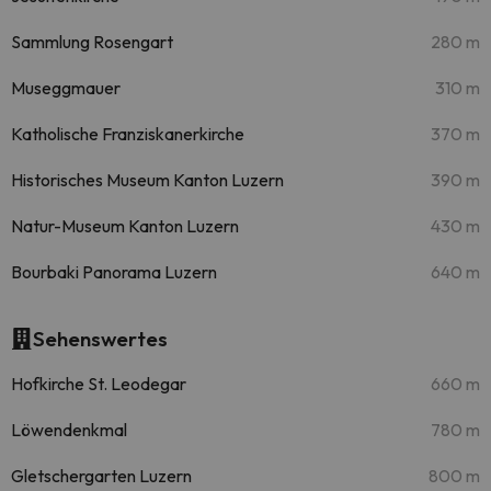
Sammlung Rosengart
280 m
Museggmauer
310 m
Katholische Franziskanerkirche
370 m
Historisches Museum Kanton Luzern
390 m
Natur-Museum Kanton Luzern
430 m
Bourbaki Panorama Luzern
640 m
Sehenswertes
Hofkirche St. Leodegar
660 m
Löwendenkmal
780 m
Gletschergarten Luzern
800 m