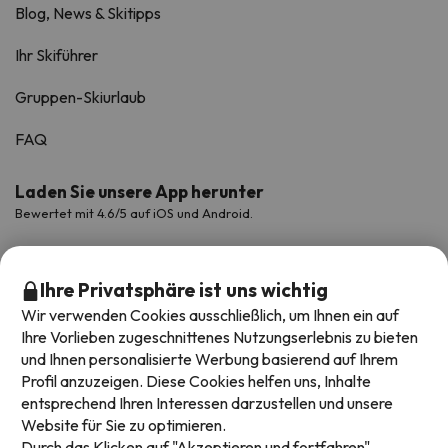
Blog, News & Skitipps
Ihr Skiführer
Gruppen-Skiurlaub
FAQ
Laden Sie unsere App herunter
Bewertet mit 4.6/5 auf iOS und Android.
Ihre Privatsphäre ist uns wichtig
Wir verwenden Cookies ausschließlich, um Ihnen ein auf
Ihre Vorlieben zugeschnittenes Nutzungserlebnis zu bieten
und Ihnen personalisierte Werbung basierend auf Ihrem
Profil anzuzeigen. Diese Cookies helfen uns, Inhalte
entsprechend Ihren Interessen darzustellen und unsere
Website für Sie zu optimieren.
Verfügbare Zahlungsarten
Durch das Klicken auf "Akzeptieren und fortfahren",