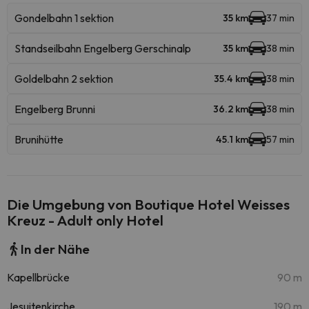
Gondelbahn 1 sektion
35 km
37 min
Standseilbahn Engelberg Gerschinalp
35 km
38 min
Goldelbahn 2 sektion
35.4 km
38 min
Engelberg Brunni
36.2 km
38 min
Brunihütte
45.1 km
57 min
Die Umgebung von Boutique Hotel Weisses
Kreuz - Adult only Hotel
In der Nähe
Kapellbrücke
90 m
Jesuitenkirche
190 m