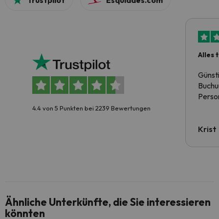
Trustpilot
Esquiades.com
Alles 
Günst
Buchun
Person
4.4 von 5 Punkten bei 2239 Bewertungen
Krist
Ähnliche Unterkünfte, die Sie interessieren
könnten