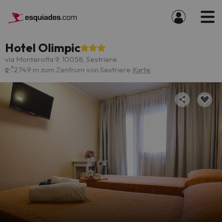
Hotel Olimpic
via Monterotta 9, 10058, Sestriere
274.9 m zum Zentrum von Sestriere
Karte