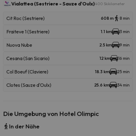
Vialattea (Sestriere - Sauze d'Oulx)
400 Skikilometer
Cit Roc (Sestriere)
608 m
8 min
Fraiteve 1 (Sestriere)
1.1 km
3 min
Nuova Nube
2.5 km
9 min
Cesana (San Sicario)
12 km
16 min
Col Boeuf (Claviere)
18.3 km
25 min
Clotes (Sauze d'Oulx)
25.6 km
34 min
Die Umgebung von Hotel Olimpic
In der Nähe