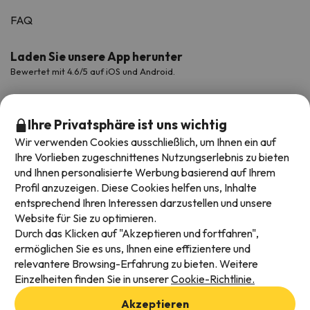
FAQ
Laden Sie unsere App herunter
Bewertet mit 4.6/5 auf iOS und Android.
Ihre Privatsphäre ist uns wichtig
Wir verwenden Cookies ausschließlich, um Ihnen ein auf
Ihre Vorlieben zugeschnittenes Nutzungserlebnis zu bieten
und Ihnen personalisierte Werbung basierend auf Ihrem
Profil anzuzeigen. Diese Cookies helfen uns, Inhalte
entsprechend Ihren Interessen darzustellen und unsere
Website für Sie zu optimieren.
Verfügbare Zahlungsarten
Durch das Klicken auf "Akzeptieren und fortfahren",
ermöglichen Sie es uns, Ihnen eine effizientere und
relevantere Browsing-Erfahrung zu bieten. Weitere
Einzelheiten finden Sie in unserer
Cookie-Richtlinie.
Impressum und AGBs
Akzeptieren