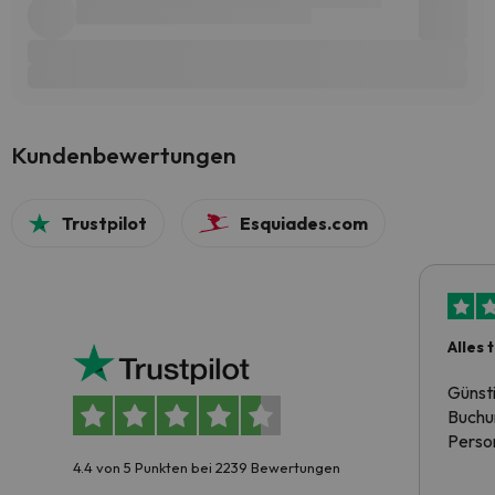
Kundenbewertungen
Trustpilot
Esquiades.com
Alles 
Günst
Buchun
Person
4.4 von 5 Punkten bei 2239 Bewertungen