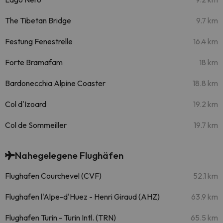
The Tibetan Bridge
9.7 km
Festung Fenestrelle
16.4 km
Forte Bramafam
18 km
Bardonecchia Alpine Coaster
18.8 km
Col d'Izoard
19.2 km
Col de Sommeiller
19.7 km
Nahegelegene Flughäfen
Flughafen Courchevel (CVF)
52.1 km
Flughafen l'Alpe-d'Huez - Henri Giraud (AHZ)
63.9 km
Flughafen Turin - Turin Intl. (TRN)
65.5 km