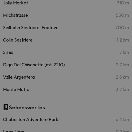
Jolly Market
310 m
Milchstrasse
550 m
Seilbahn Sestriere-Fraiteve
700 m
Colle Sestriere
1.2 km
Sises
1.7 km
Diga Del Chisonetto (mt. 2210)
2.7 km
Valle Argentera
2.8 km
Monte Motta
3.7 km
Sehenswertes
Chaberton Adventure Park
6.4 km
Lago Nero
9.2 km