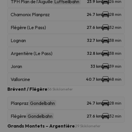
TPH Plan de l'Aiguille
Luftseilbahn
23.9 km
26 min
Chamonix Planpraz
24.7 km
28 min
Flégère (Le Pass)
27.6 km
32 min
Lognan
32.7 km
38 min
Argentière (Le Pass)
32.8 km
38 min
Joran
33 km
39 min
Vallorcine
40.7 km
48 min
Brévent / Flégère
56 Skikilometer
Planpraz
Gondelbahn
24.7 km
28 min
Flégère
Gondelbahn
27.6 km
32 min
Grands Montets – Argentière
29 Skikilometer