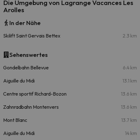
Die Umgebung von Lagrange Vacances Les
Arolles
In der Nähe
Skilift Saint Gervais Bettex
2.3 km
Sehenswertes
Gondelbahn Bellevue
6.4 km
Aiguille du Midi
13.1 km
Centre sportif Richard-Bozon
13.6 km
Zahnradbahn Montenvers
13.6 km
Mont Blanc
13.7 km
Aiguille du Midi
14 km