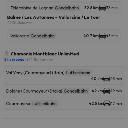
Télécabine de Lognan
Gondelbahn
32.8 km
38 min
Balme / Les Autannes – Vallorcine / Le Tour
29 Skikilometer
Vallorcine
Gondelbahn
40.7 km
48 min
Chamonix Montblanc Unlimited
Skiverbund
494 Skikilometer
Val Veny (Courmayeur) (Italia)
Luftseilbahn
40 km
43 min
Dolone (Courmayeur) (Italia)
Gondelbahn
42 km
49 min
Courmayeur
Luftseilbahn
42.5 km
47 min