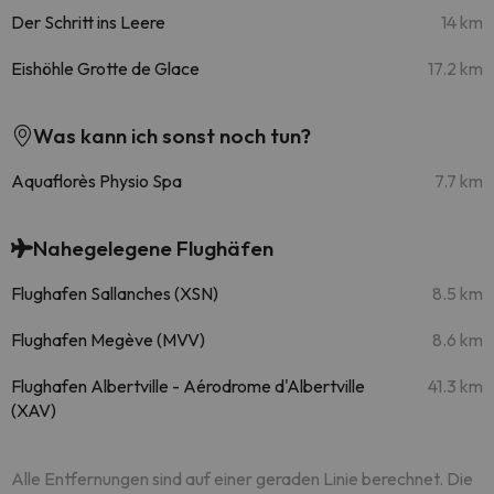
Der Schritt ins Leere
14 km
Eishöhle Grotte de Glace
17.2 km
Was kann ich sonst noch tun?
Aquaflorès Physio Spa
7.7 km
Nahegelegene Flughäfen
Flughafen Sallanches (XSN)
8.5 km
Flughafen Megève (MVV)
8.6 km
Flughafen Albertville - Aérodrome d'Albertville
41.3 km
(XAV)
Alle Entfernungen sind auf einer geraden Linie berechnet. Die