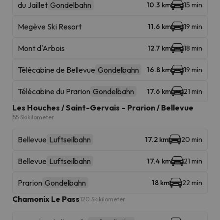
du Jaillet
Gondelbahn
10.3 km
15 min
Megève Ski Resort
11.6 km
19 min
Mont d'Arbois
12.7 km
18 min
Télécabine de Bellevue
Gondelbahn
16.8 km
19 min
Télécabine du Prarion
Gondelbahn
17.6 km
21 min
Les Houches / Saint-Gervais – Prarion / Bellevue
55 Skikilometer
Bellevue
Luftseilbahn
17.2 km
20 min
Bellevue
Luftseilbahn
17.4 km
21 min
Prarion
Gondelbahn
18 km
22 min
Chamonix Le Pass
120 Skikilometer