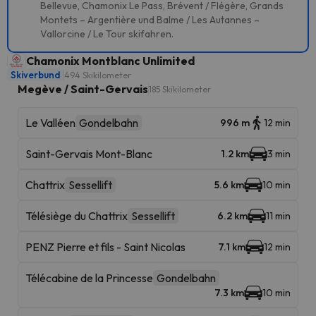
Bellevue, Chamonix Le Pass, Brévent / Flégère, Grands
Montets – Argentière und Balme / Les Autannes –
Vallorcine / Le Tour skifahren.
Chamonix Montblanc Unlimited
Skiverbund
494 Skikilometer
Megève / Saint-Gervais
185 Skikilometer
Le Valléen
Gondelbahn
996 m
12 min
Saint-Gervais Mont-Blanc
1.2 km
3 min
Chattrix
Sessellift
5.6 km
10 min
Télésiège du Chattrix
Sessellift
6.2 km
11 min
PENZ Pierre et fils - Saint Nicolas
7.1 km
12 min
Télécabine de la Princesse
Gondelbahn
7.3 km
10 min