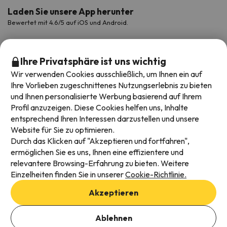
Laden Sie unsere App herunter
Bewertet mit 4.6/5 auf iOS und Android.
Ihre Privatsphäre ist uns wichtig
Wir verwenden Cookies ausschließlich, um Ihnen ein auf
Ihre Vorlieben zugeschnittenes Nutzungserlebnis zu bieten
und Ihnen personalisierte Werbung basierend auf Ihrem
Profil anzuzeigen. Diese Cookies helfen uns, Inhalte
entsprechend Ihren Interessen darzustellen und unsere
Website für Sie zu optimieren.
Verfügbare Zahlungsarten
Durch das Klicken auf "Akzeptieren und fortfahren",
ermöglichen Sie es uns, Ihnen eine effizientere und
relevantere Browsing-Erfahrung zu bieten. Weitere
Einzelheiten finden Sie in unserer
Cookie-Richtlinie.
Impressum und AGBs
Akzeptieren
Datenschutz
Daten hinzufügen, um Verfügbarkeit zu prüfen
Cookies Richtlinien
Ablehnen