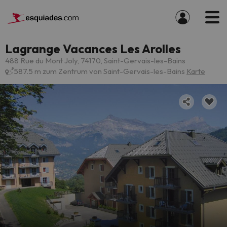
Lagrange Vacances Les Arolles
488 Rue du Mont Joly, 74170, Saint-Gervais-les-Bains
587.5 m zum Zentrum von Saint-Gervais-les-Bains
Karte