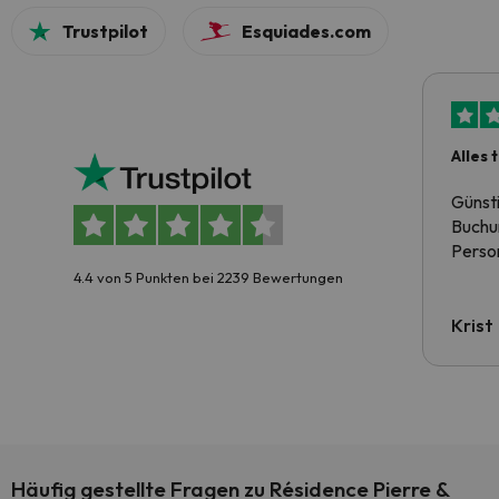
Trustpilot
Esquiades.com
Alles 
Günst
Buchun
Person
4.4 von 5 Punkten bei 2239 Bewertungen
Krist
Häufig gestellte Fragen zu Résidence Pierre &