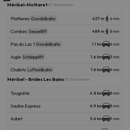
Méribel-Mottaret
60 Skikilometer
Plattieres
Gondelbahn
427 m
6 min
Combes
Sessellift
489 m
8 min
Pas du Lac 1
Gondelbahn
1.1 km
4 min
Aigle
Schlepplift
1.6 km
3 min
Chalets
Luftseilbahn
1.6 km
4 min
Méribel - Brides Les Bains
90 Skikilometer
Tougnète
4.8 km
8 min
Saulire Express
4.9 km
8 min
Adret
5.6 km
9 min