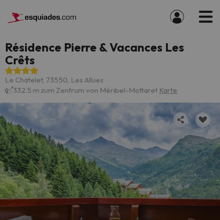
Résidence Pierre & Vacances Les
Crêts
Le Chatelet, 73550, Les Allues
332.5 m zum Zentrum von Méribel-Mottaret
Karte