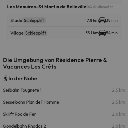
Les Menuires-St Martin de Belleville
160 Skikilometer
Stade
Schlepplift
17.8 km
38 min
Village
Schlepplift
35.1 km
54 min
Die Umgebung von Résidence Pierre &
Vacances Les Crêts
In der Nähe
Seilbahn Tougnete 1
2.5 km
Sesselbahn Plan de l'Homme
2.5 km
Skilift Roc de Fer
2.6 km
Gondelbahn Rhodos 2
2.6 km