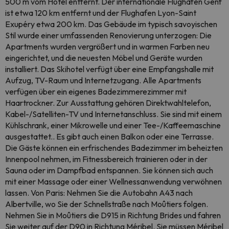
500 m vom Hotel entfernt. Der internationale Flughafen Genf
ist etwa 120 km entfernt und der Flughafen Lyon-Saint
Exupéry etwa 200 km. Das Gebäude im typisch savoyischen
Stil wurde einer umfassenden Renovierung unterzogen: Die
Apartments wurden vergrößert und in warmen Farben neu
eingerichtet, und die neuesten Möbel und Geräte wurden
installiert. Das Skihotel verfügt über eine Empfangshalle mit
Aufzug, TV-Raum und Internetzugang. Alle Apartments
verfügen über ein eigenes Badezimmerezimmer mit
Haartrockner. Zur Ausstattung gehören Direktwahltelefon,
Kabel-/Satelliten-TV und Internetanschluss. Sie sind mit einem
Kühlschrank, einer Mikrowelle und einer Tee-/Kaffeemaschine
ausgestattet.. Es gibt auch einen Balkon oder eine Terrasse.
Die Gäste können ein erfrischendes Badezimmer im beheizten
Innenpool nehmen, im Fitnessbereich trainieren oder in der
Sauna oder im Dampfbad entspannen. Sie können sich auch
mit einer Massage oder einer Wellnessanwendung verwöhnen
lassen. Von Paris: Nehmen Sie die Autobahn A43 nach
Albertville, wo Sie der Schnellstraße nach Moûtiers folgen.
Nehmen Sie in Moûtiers die D915 in Richtung Brides und fahren
Sie weiter auf der D90 in Richtung Méribel. Sie müssen Méribel