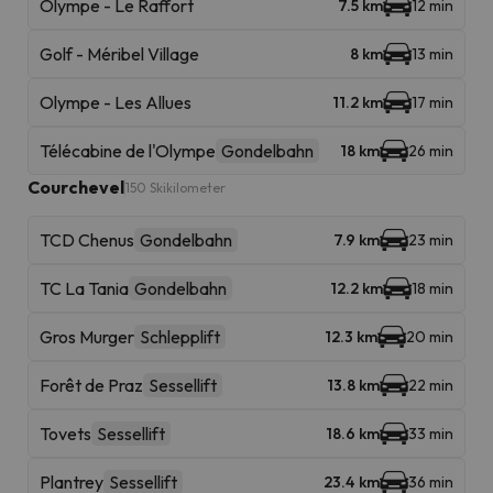
Olympe - Le Raffort
7.5 km
12 min
Golf - Méribel Village
8 km
13 min
Olympe - Les Allues
11.2 km
17 min
Télécabine de l'Olympe
Gondelbahn
18 km
26 min
Courchevel
150 Skikilometer
TCD Chenus
Gondelbahn
7.9 km
23 min
TC La Tania
Gondelbahn
12.2 km
18 min
Gros Murger
Schlepplift
12.3 km
20 min
Forêt de Praz
Sessellift
13.8 km
22 min
Tovets
Sessellift
18.6 km
33 min
Plantrey
Sessellift
23.4 km
36 min