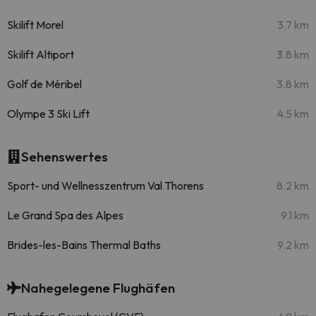
Skilift Morel
3.7 km
Skilift Altiport
3.8 km
Golf de Méribel
3.8 km
Olympe 3 Ski Lift
4.5 km
Sehenswertes
Sport- und Wellnesszentrum Val Thorens
8.2 km
Le Grand Spa des Alpes
9.1 km
Brides-les-Bains Thermal Baths
9.2 km
Nahegelegene Flughäfen