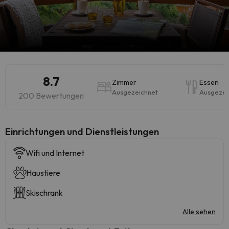
8.7
Zimmer
Essen
Ausgezeichnet
Ausgezei
200 Bewertungen
​Einrichtungen und Dienstleistungen
Wifi und Internet
Haustiere
Skischrank
Alle sehen