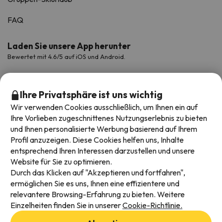
FAQ
Laden Sie unsere App herunter
Bewertet mit 4.6/5 auf iOS und Android.
Ihre Privatsphäre ist uns wichtig
Wir verwenden Cookies ausschließlich, um Ihnen ein auf
Ihre Vorlieben zugeschnittenes Nutzungserlebnis zu bieten
und Ihnen personalisierte Werbung basierend auf Ihrem
Profil anzuzeigen. Diese Cookies helfen uns, Inhalte
entsprechend Ihren Interessen darzustellen und unsere
Website für Sie zu optimieren.
Verfügbare Zahlungsarten
Durch das Klicken auf "Akzeptieren und fortfahren",
ermöglichen Sie es uns, Ihnen eine effizientere und
relevantere Browsing-Erfahrung zu bieten. Weitere
Einzelheiten finden Sie in unserer
Cookie-Richtlinie.