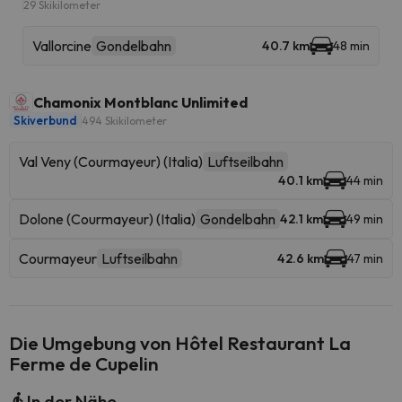
29 Skikilometer
Vallorcine
Gondelbahn
40.7 km
48 min
Chamonix Montblanc Unlimited
Skiverbund
494 Skikilometer
Val Veny (Courmayeur) (Italia)
Luftseilbahn
40.1 km
44 min
Dolone (Courmayeur) (Italia)
Gondelbahn
42.1 km
49 min
Courmayeur
Luftseilbahn
42.6 km
47 min
Die Umgebung von Hôtel Restaurant La
Ferme de Cupelin
In der Nähe