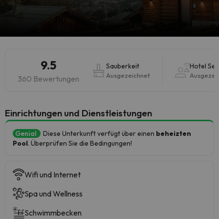
9.5
Sauberkeit
Hotel Ser
Ausgezeichnet
Ausgezei
360 Bewertungen
​Einrichtungen und Dienstleistungen
Genial
Diese Unterkunft verfügt über einen
beheizten
Pool
. Überprüfen Sie die Bedingungen!
Wifi und Internet
Spa und Wellness
Schwimmbecken