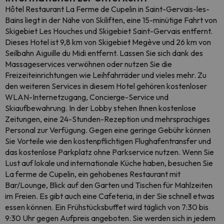
Hôtel Restaurant La Ferme de Cupelin in Saint-Gervais-les-
Bains liegt in der Nähe von Skiliften, eine 15-minütige Fahrt von
Skigebiet Les Houches und Skigebiet Saint-Gervais entfernt.
Dieses Hotel ist 9,8 km von Skigebiet Megève und 26 km von
Seilbahn Aiguille du Midi entfernt. Lassen Sie sich dank des
Massageservices verwöhnen oder nutzen Sie die
Freizeiteinrichtungen wie Leihfahrräder und vieles mehr. Zu
den weiteren Services in diesem Hotel gehören kostenloser
WLAN-Internetzugang, Concierge-Service und
Skiaufbewahrung. In der Lobby stehen Ihnen kostenlose
Zeitungen, eine 24-Stunden-Rezeption und mehrsprachiges
Personal zur Verfügung. Gegen eine geringe Gebühr können
Sie Vorteile wie den kostenpflichtigen Flughafentransfer und
das kostenlose Parkplatz ohne Parkservice nutzen. Wenn Sie
Lust auf lokale und internationale Küche haben, besuchen Sie
La ferme de Cupelin, ein gehobenes Restaurant mit
Bar/Lounge, Blick auf den Garten und Tischen für Mahlzeiten
im Freien. Es gibt auch eine Cafeteria, in der Sie schnell etwas
essen können. Ein Frühstücksbuffet wird täglich von 7:30 bis
9:30 Uhr gegen Aufpreis angeboten. Sie werden sich in jedem