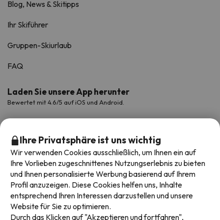
Blog, News & Skitipps
Ihr Skiführer
Gruppen-Skiurlaub
FAQ
Laden Sie unsere App herunter
Bewertet mit 4.6/5 auf iOS und Android.
Ihre Privatsphäre ist uns wichtig
Wir verwenden Cookies ausschließlich, um Ihnen ein auf
Ihre Vorlieben zugeschnittenes Nutzungserlebnis zu bieten
und Ihnen personalisierte Werbung basierend auf Ihrem
Profil anzuzeigen. Diese Cookies helfen uns, Inhalte
entsprechend Ihren Interessen darzustellen und unsere
Website für Sie zu optimieren.
Verfügbare Zahlungsarten
Durch das Klicken auf "Akzeptieren und fortfahren",