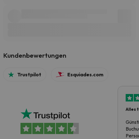
Kundenbewertungen
Trustpilot
Esquiades.com
Alles 
Günst
Buchun
Person