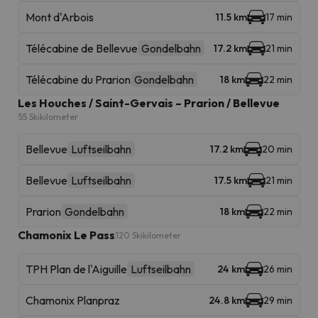
Mont d'Arbois
11.5 km
17 min
Télécabine de Bellevue
Gondelbahn
17.2 km
21 min
Télécabine du Prarion
Gondelbahn
18 km
22 min
Les Houches / Saint-Gervais – Prarion / Bellevue
55 Skikilometer
Bellevue
Luftseilbahn
17.2 km
20 min
Bellevue
Luftseilbahn
17.5 km
21 min
Prarion
Gondelbahn
18 km
22 min
Chamonix Le Pass
120 Skikilometer
TPH Plan de l'Aiguille
Luftseilbahn
24 km
26 min
Chamonix Planpraz
24.8 km
29 min