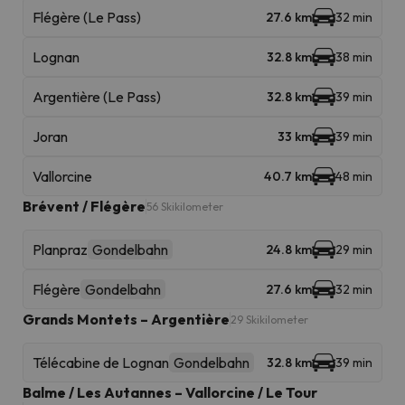
Flégère (Le Pass)
27.6 km
32 min
Lognan
32.8 km
38 min
Argentière (Le Pass)
32.8 km
39 min
Joran
33 km
39 min
Vallorcine
40.7 km
48 min
Brévent / Flégère
56 Skikilometer
Planpraz
Gondelbahn
24.8 km
29 min
Flégère
Gondelbahn
27.6 km
32 min
Grands Montets – Argentière
29 Skikilometer
Télécabine de Lognan
Gondelbahn
32.8 km
39 min
Balme / Les Autannes – Vallorcine / Le Tour