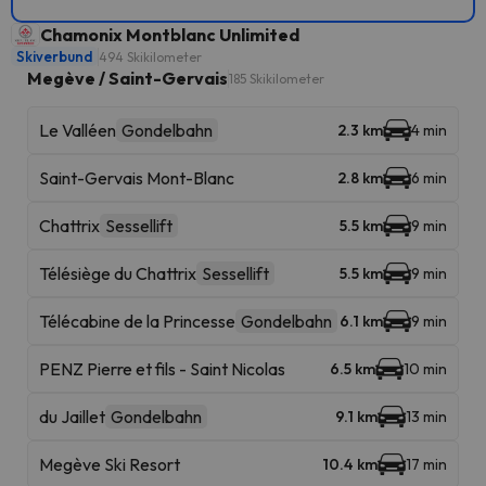
Chamonix Montblanc Unlimited
Skiverbund
494 Skikilometer
Megève / Saint-Gervais
185 Skikilometer
Le Valléen
Gondelbahn
2.3 km
4 min
Saint-Gervais Mont-Blanc
2.8 km
6 min
Chattrix
Sessellift
5.5 km
9 min
Télésiège du Chattrix
Sessellift
5.5 km
9 min
Télécabine de la Princesse
Gondelbahn
6.1 km
9 min
PENZ Pierre et fils - Saint Nicolas
6.5 km
10 min
du Jaillet
Gondelbahn
9.1 km
13 min
Megève Ski Resort
10.4 km
17 min