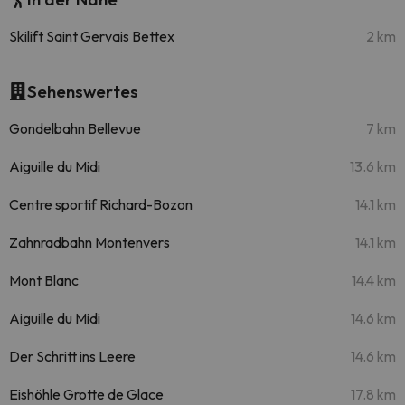
Skilift Saint Gervais Bettex
2 km
Sehenswertes
Gondelbahn Bellevue
7 km
Aiguille du Midi
13.6 km
Centre sportif Richard-Bozon
14.1 km
Zahnradbahn Montenvers
14.1 km
Mont Blanc
14.4 km
Aiguille du Midi
14.6 km
Der Schritt ins Leere
14.6 km
Eishöhle Grotte de Glace
17.8 km