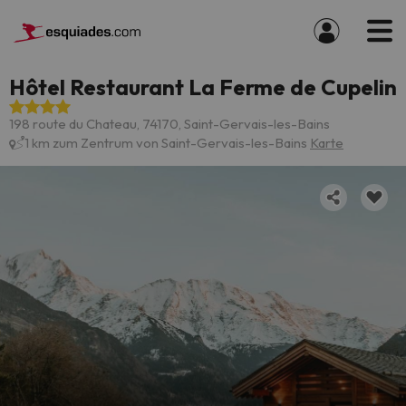
Hôtel Restaurant La Ferme de Cupelin
198 route du Chateau, 74170, Saint-Gervais-les-Bains
1 km zum Zentrum von Saint-Gervais-les-Bains
Karte