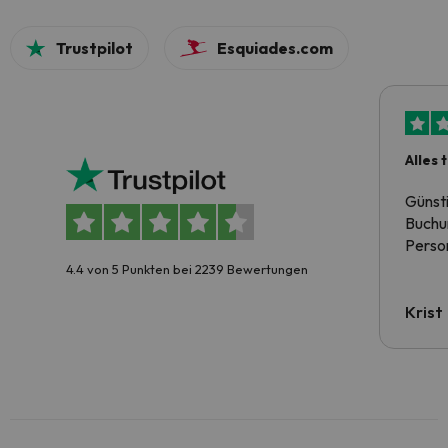
Trustpilot
Esquiades.com
Alles 
Günst
Buchun
Person
4.4 von 5 Punkten bei 2239 Bewertungen
Krist