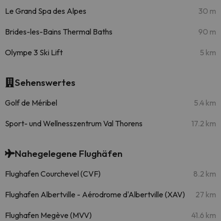
Le Grand Spa des Alpes
30 m
Brides-les-Bains Thermal Baths
90 m
Olympe 3 Ski Lift
5 km
Sehenswertes
Golf de Méribel
5.4 km
Sport- und Wellnesszentrum Val Thorens
17.2 km
Nahegelegene Flughäfen
Flughafen Courchevel (CVF)
8.2 km
Flughafen Albertville - Aérodrome d'Albertville (XAV)
27 km
Flughafen Megève (MVV)
41.6 km