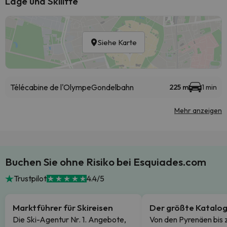
Lage und Skilifte
Siehe Karte
Télécabine de l'Olympe
Gondelbahn
225 m
1 min
Mehr anzeigen
Buchen Sie ohne Risiko bei Esquiades.com
Trustpilot
4.4/5
Marktführer für Skireisen
Der größte Katalo
Die Ski-Agentur Nr. 1. Angebote,
Von den Pyrenäen bis 