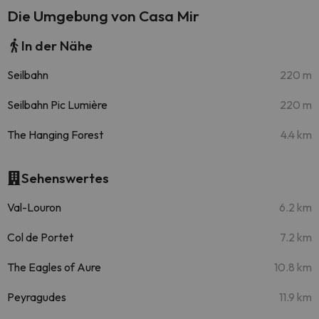
Die Umgebung von Casa Mir
In der Nähe
Seilbahn
220 m
Seilbahn Pic Lumière
220 m
The Hanging Forest
4.4 km
Sehenswertes
Val-Louron
6.2 km
Col de Portet
7.2 km
The Eagles of Aure
10.8 km
Peyragudes
11.9 km