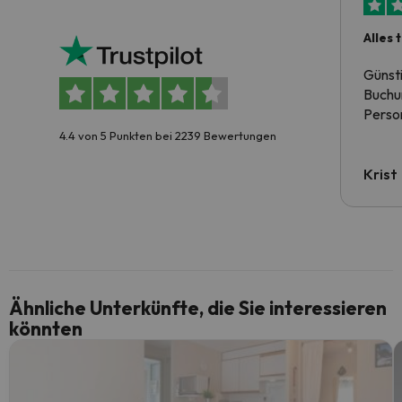
Alles 
Günst
Buchun
Person
4.4 von 5 Punkten bei 2239 Bewertungen
Krist
Ähnliche Unterkünfte, die Sie interessieren
könnten