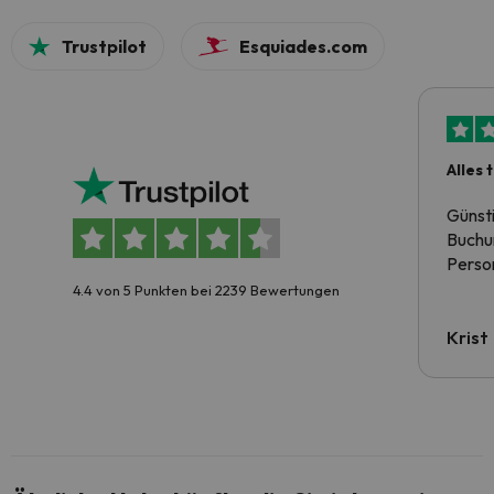
Trustpilot
Esquiades.com
Alles 
Günst
Buchun
Person
4.4 von 5 Punkten bei 2239 Bewertungen
Krist