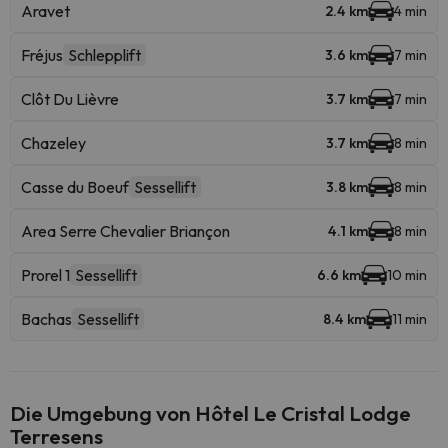
Aravet
2.4 km
4 min
Fréjus
Schlepplift
3.6 km
7 min
Clôt Du Lièvre
3.7 km
7 min
Chazeley
3.7 km
8 min
Casse du Boeuf
Sessellift
3.8 km
8 min
Area Serre Chevalier Briançon
4.1 km
8 min
Prorel 1
Sessellift
6.6 km
10 min
Bachas
Sessellift
8.4 km
11 min
Die Umgebung von Hôtel Le Cristal Lodge
Terresens