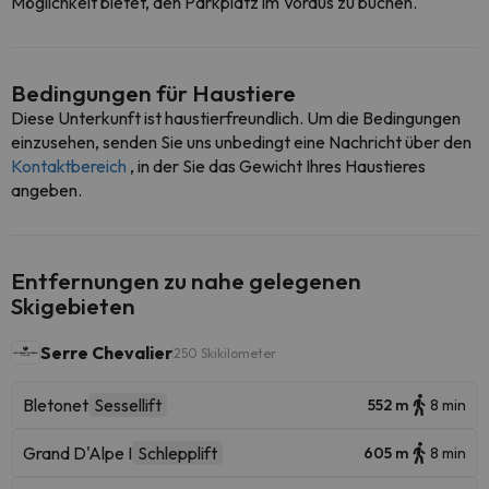
Möglichkeit bietet, den Parkplatz im Voraus zu buchen.
Bedingungen für Haustiere
Diese Unterkunft ist haustierfreundlich. Um die Bedingungen
einzusehen, senden Sie uns unbedingt eine Nachricht über den
Kontaktbereich
, in der Sie das Gewicht Ihres Haustieres
angeben.
Entfernungen zu nahe gelegenen
Skigebieten
Serre Chevalier
250 Skikilometer
Bletonet
Sessellift
552 m
8 min
Grand D'Alpe I
Schlepplift
605 m
8 min