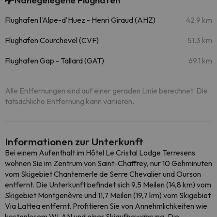
Nahegelegene Flughäfen
Flughafen l'Alpe-d'Huez - Henri Giraud (AHZ)
42.9 km
Flughafen Courchevel (CVF)
51.3 km
Flughafen Gap - Tallard (GAT)
69.1 km
Alle Entfernungen sind auf einer geraden Linie berechnet. Die
tatsächliche Entfernung kann variieren.
Informationen zur Unterkunft
Bei einem Aufenthalt im Hôtel Le Cristal Lodge Terresens
wohnen Sie im Zentrum von Saint-Chaffrey, nur 10 Gehminuten
vom Skigebiet Chantemerle de Serre Chevalier und Ourson
entfernt. Die Unterkunft befindet sich 9,5 Meilen (14,8 km) vom
Skigebiet Montgenèvre und 11,7 Meilen (19,7 km) vom Skigebiet
Via Lattea entfernt. Profitieren Sie von Annehmlichkeiten wie
kostenlosem WLAN und einer Skiaufbewahrung. Die