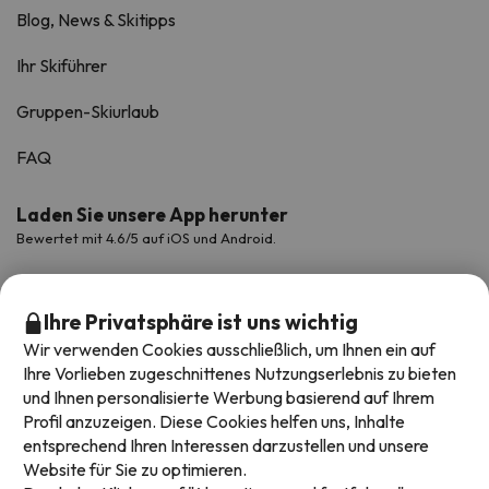
Blog, News & Skitipps
Ihr Skiführer
Gruppen-Skiurlaub
FAQ
Laden Sie unsere App herunter
Bewertet mit 4.6/5 auf iOS und Android.
Ihre Privatsphäre ist uns wichtig
Wir verwenden Cookies ausschließlich, um Ihnen ein auf
Ihre Vorlieben zugeschnittenes Nutzungserlebnis zu bieten
und Ihnen personalisierte Werbung basierend auf Ihrem
Profil anzuzeigen. Diese Cookies helfen uns, Inhalte
entsprechend Ihren Interessen darzustellen und unsere
Website für Sie zu optimieren.
Verfügbare Zahlungsarten