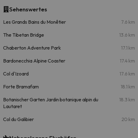
Sehenswertes
Les Grands Bains du Monêtier
7.6 km
The Tibetan Bridge
13.6 km
Chaberton Adventure Park
17.1 km
Bardonecchia Alpine Coaster
17.4 km
Col d'Izoard
17.6 km
Forte Bramafam
18.1 km
Botanischer Garten Jardin botanique alpin du
18.3 km
Lautaret
Col du Galibier
20 km