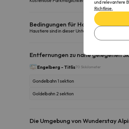
Kostenlose Parkmöglichkeiten in der Nähe der Unt
und relevantere B
Richtlinie.
Bedingungen für Haustiere
Haustiere sind in dieser Unterkunft nicht erlaubt.
Entfernungen zu nahe gelegenen Sk
Engelberg - Titlis
70 Skikilometer
Gondelbahn 1 sektion
Goldelbahn 2 sektion
Die Umgebung von Wunderstay Alpin