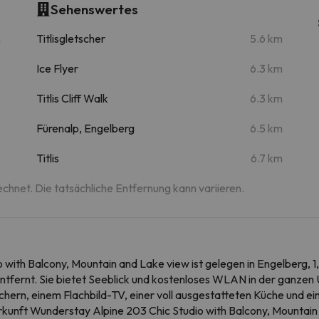
Sehenswertes
m
Titlisgletscher
5.6 km
Ice Flyer
6.3 km
Titlis Cliff Walk
6.3 km
Fürenalp, Engelberg
6.5 km
Titlis
6.7 km
echnet. Die tatsächliche Entfernung kann variieren.
ith Balcony, Mountain and Lake view ist gelegen in Engelberg, 1,2
ernt. Sie bietet Seeblick und kostenloses WLAN in der ganzen U
ern, einem Flachbild-TV, einer voll ausgestatteten Küche und ein
kunft Wunderstay Alpine 203 Chic Studio with Balcony, Mountain