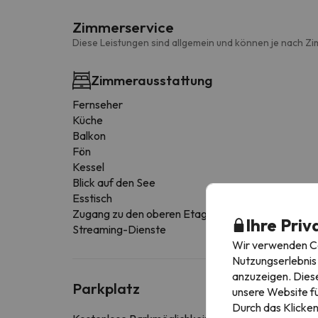
Zimmerservice
Diese Leistungen sind allgemein und können je nach Zi
Zimmerausstattung
Fernseher
Küche
Balkon
Fön
Kessel
Blick auf den See
Esstisch
Zugang zu den oberen Etagen nur über Treppen
Ihre Priv
Streaming-Dienste
Wir verwenden Coo
Nutzungserlebnis 
anzuzeigen. Diese
Parkplatz
unsere Website fü
Durch das Klicken