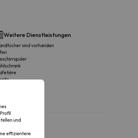
Weitere Dienstleistungen
andtücher sind vorhanden
fen
eschirrspüler
ühlschrank
afetière
erde
nes
rofil
tellen und
ne effizientere