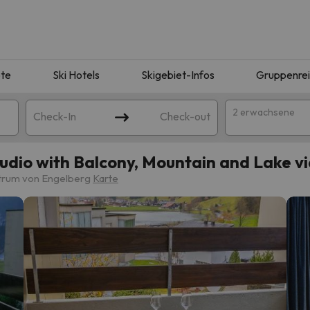
te
Ski Hotels
Skigebiet-Infos
Gruppenre
2 erwachsene
Check-In
Check-out
udio with Balcony, Mountain and Lake v
ntrum von Engelberg
Karte
ie Ihrer Suche entsprechen. Versuchen Sie, das Ziel zu ändern.