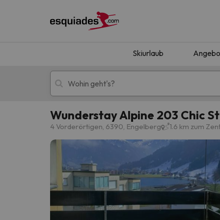
Skiurlaub
Angebo
Wunderstay Alpine 203 Chic St
Skiurlaub
Berghotels
4 Vorderörtigen, 6390, Engelberg
1.6 km zum Ze
Oops, wir haben keine Ergebnisse gefunden, d