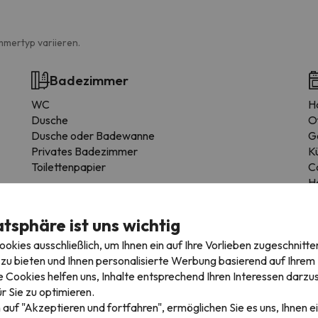
mmertyp variieren.
Badezimmer
WC
H
Dusche
O
Dusche oder Badewanne
G
Privates Badezimmer
K
Toilettenpapier
C
H
atsphäre ist uns wichtig
kies ausschließlich, um Ihnen ein auf Ihre Vorlieben zugeschnitte
zu bieten und Ihnen personalisierte Werbung basierend auf Ihrem P
 Cookies helfen uns, Inhalte entsprechend Ihren Interessen darzus
r Sie zu optimieren.
 auf "Akzeptieren und fortfahren", ermöglichen Sie es uns, Ihnen ei