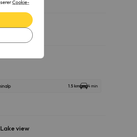
nserer
Cookie-
inalp
1.5 km
4 min
 Lake view