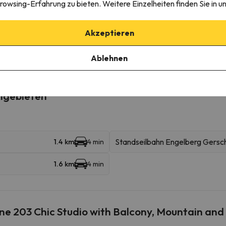
erkunft
rowsing-Erfahrung zu bieten. Weitere Einzelheiten finden Sie in u
Akzeptieren
Ablehnen
igebieten
Standseilbahn Engelberg Gersch
1.4 km
4 min
1.6 km
4 min
e 203 Chic Studio with Balcony, Mountain and