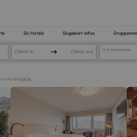
te
Ski Hotels
Skigebiet-Infos
Gruppenre
2 erwachsene
Check-In
Check-out
 von Arosa
Karte
ie Ihrer Suche entsprechen. Versuchen Sie, das Ziel zu ändern.