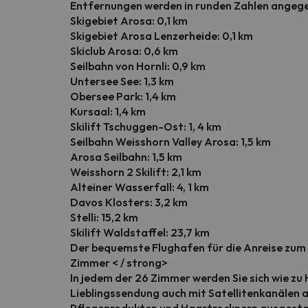
Entfernungen werden in runden Zahlen angeg
Skigebiet Arosa: 0,1 km
Skigebiet Arosa Lenzerheide: 0,1 km
Skiclub Arosa: 0,6 km
Seilbahn von Hornli: 0,9 km
Untersee See: 1,3 km
Obersee Park: 1,4 km
Kursaal: 1,4 km
Skilift Tschuggen-Ost: 1, 4 km
Seilbahn Weisshorn Valley Arosa: 1,5 km
Arosa Seilbahn: 1,5 km
Weisshorn 2 Skilift: 2,1 km
Alteiner Wasserfall: 4, 1 km
Davos Klosters: 3,2 km
Stelli: 15,2 km
Skilift Waldstaffel: 23,7 km
Der bequemste Flughafen für die Anreise zum 
Zimmer < / strong>
In jedem der 26 Zimmer werden Sie sich wie zu 
Lieblingssendung auch mit Satellitenkanälen
Pflegeprodukten und Haartrocknern ausgestatte