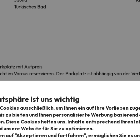
Türkisches Bad
rkplatz mit Aufpreis
icht im Voraus reservieren. Der Parkplatz ist abhängig von der Ver
atsphäre ist uns wichtig
edingungen einzusehen, senden Sie uns unbedingt eine Nachricht ü
ookies ausschließlich, um Ihnen ein auf Ihre Vorlieben zug
s zu bieten und Ihnen personalisierte Werbung basierend 
en. Diese Cookies helfen uns, Inhalte entsprechend Ihren I
d unsere Website für Sie zu optimieren.
en auf "Akzeptieren und fortfahren", ermöglichen Sie es uns
igebieten