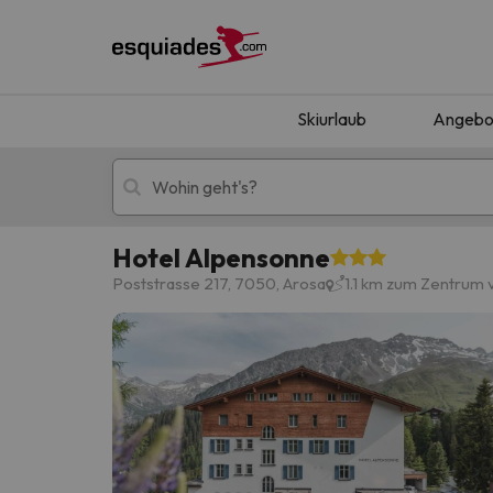
Skiurlaub
Angebo
Hotel Alpensonne
Skiurlaub
Berghotels
Poststrasse 217, 7050, Arosa
1.1 km zum Zentrum
Oops, wir haben keine Ergebnisse gefunden, d