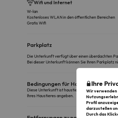
Wifi und Internet
W-lan
Kostenloses WLAN in den öffentlichen Bereichen
Gratis Wifi
Parkplatz
Die Unterkunft verfügt über einen überdachten Pa
Bei dieser Unterkunft können Sie Ihren Parkplatz n
Ihre Priv
Bedingungen für Haustiere
Diese Unterkunft ist haustierfreundlich. Um die B
Wir verwenden C
Ihres Haustieres angeben.
Nutzungserlebni
Profil anzuzeig
darzustellen un
Durch das Klick
Entfernungen zu nahe gelegenen Sk