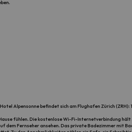
eben.
Hotel Alpensonne befindet sich am Flughafen Zürich (ZRH): 
Hause fühlen. Die kostenlose Wi-Fi-Internetverbindung hält Si
 auf dem Fernseher ansehen. Das private Badezimmer mit Ba
t. Zu den Annehmlichkeiten zählen ein Safe, ein Schreibtis