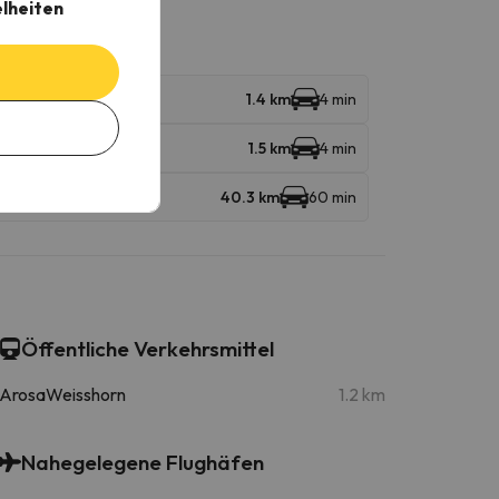
elheiten
1.4 km
4 min
1.5 km
4 min
40.3 km
60 min
Öffentliche Verkehrsmittel
ArosaWeisshorn
1.2 km
Nahegelegene Flughäfen