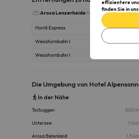
effizientere un
finden Sie in un
Arosa Lenzerheide
225 Skikilometer
Hornli Express
Weisshornbahn I
Weisshornbahn I
Die Umgebung von Hotel Alpensonn
In der Nähe
Tschuggen
850 
Untersee
1.1 k
Arosa Bärenland
1.3 k