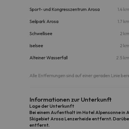
Sport- und Kongresszentrum Arosa
1.4 k
Seilpark Arosa
1.7 k
Schwellisee
2 k
Iselsee
2 k
Alteiner Wasserfall
2.5 k
Alle Entfernungen sind auf einer geraden Linie ber
Informationen zur Unterkunft
Lage der Unterkunft
Bei einem Aufenthalt im Hotel Alpensonne in A
Skigebiet Arosa Lenzerheide entfernt. Darüber
entfernt.