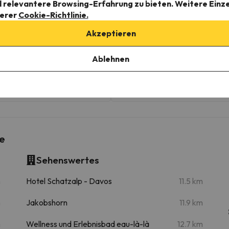
d relevantere Browsing-Erfahrung zu bieten. Weitere Einz
serer
Cookie-Richtlinie.
Akzeptieren
Arosa
1.1 km
3 min
Ablehnen
Weisshornbahn 1
1.5 km
4 min
Arosa Lenzerheide
2.8 km
8 min
e
Sehenswertes
m
Hotel Schatzalp - Davos
11.5 km
m
Jakobshorn
11.9 km
m
Wellness und Erlebnisbad eau-là-là
12.7 km