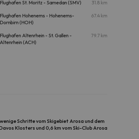
Flughafen St. Moritz - Samedan (SMV)
31.8 km
Flughafen Hohenems - Hohenems-
67.4 km
Dornbirn (HOH)
Flughafen Altenrhein - St. Gallen -
79.7 km
Altenrhein (ACH)
r wenige Schritte vom Skigebiet Arosa und dem
n Davos Klosters und 0,6 km vom Ski-Club Arosa