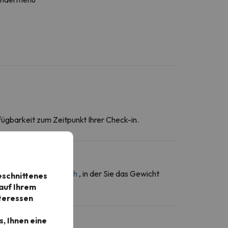
fügbarkeit zum Zeitpunkt Ihrer Check-in.
ber den
Kontaktbereich
, in der Sie das Gewicht
eschnittenes
auf Ihrem
nteressen
, Ihnen eine