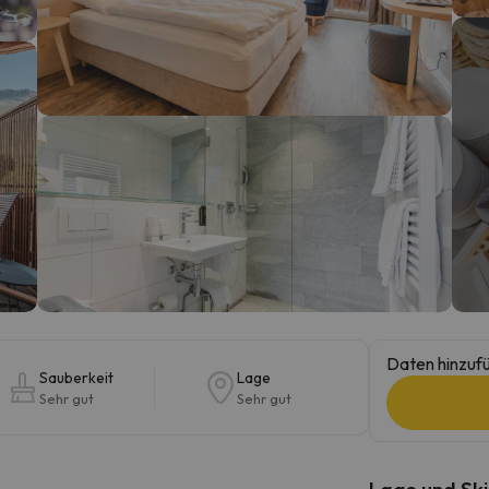
erirrt. Sobald er seinen Kompass gefunden hat, wird er zurück sein.
Daten hinzufü
Sauberkeit
Lage
Sehr gut
Sehr gut
Lage und Ski