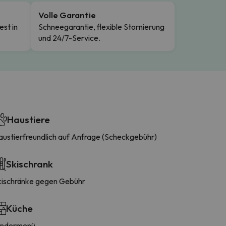
Volle Garantie
est in
Schneegarantie, flexible Stornierung
und 24/7-Service.
Haustiere
austierfreundlich auf Anfrage (Scheckgebühr)
Skischrank
kischränke gegen Gebühr
Küche
indermenü