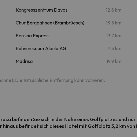
m
Kongresszentrum Davos
12.8 km
m
Chur Bergbahnen (Brambrüesch)
13.5 km
m
Bernina Express
13.7 km
m
Bahnmuseum Albula AG
17.3 km
m
Madrisa
19.9 km
echnet. Die tatsächliche Entfernung kann variieren.
rosa befinden Sie sich in der Nähe eines Golfplatzes und nu
 hinaus befindet sich dieses Hotel mit Golfplatz 3,2 km vo