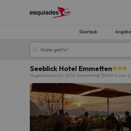
Skiurlaub
Angebo
Seeblick Hotel Emmetten
Skiurlaub
Berghotels
Hugenstrasse 24, 6376, Emmetten
595.9 m zum 
Oops, wir haben keine Ergebnisse gefunden, d