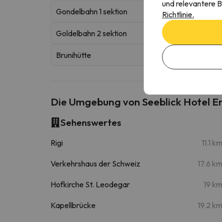
und relevantere B
Gondelbahn 1 sektion
Richtlinie.
Goldelbahn 2 sektion
Brunihütte
Die Umgebung von Seeblick Hotel 
Sehenswertes
Rigi
11.1 k
Verkehrshaus der Schweiz
17.6 k
Hofkirche St. Leodegar
19 k
Kapellbrücke
19.2 k