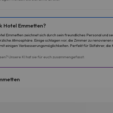
ck Hotel Emmetten?
tel Emmetten zeichnet sich durch sein freundliches Personal und s
rzliche Atmosphäre. Einige schlagen vor, die Zimmer zu renovieren u
mit einigen Verbesserungsmöglichkeiten. Perfekt für Skifahrer, die
esen? Unsere KI hat sie für euch zusammengefasst:
Emmetten