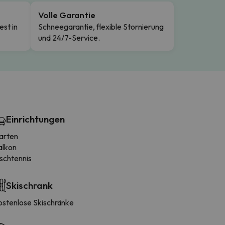
Volle Garantie
est in
Schneegarantie, flexible Stornierung
und 24/7-Service.
Einrichtungen
arten
alkon
schtennis
Skischrank
ostenlose Skischränke