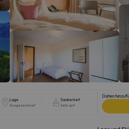
erirrt. Sobald er seinen Kompass gefunden hat, wird er zurück sein.
Daten hinzufü
Lage
Sauberkeit
Ausgezeichnet
Sehr gut
Lage und Ski