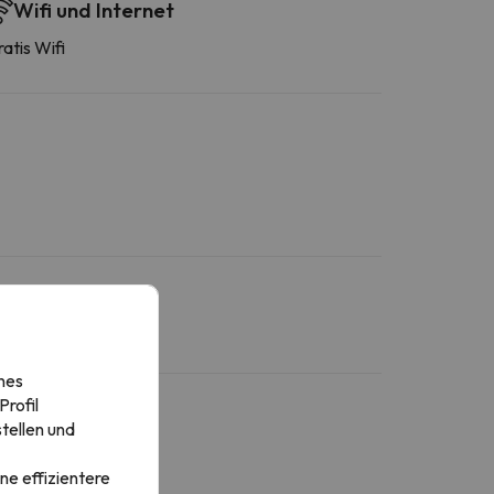
Wifi und Internet
atis Wifi
nes
rofil
tellen und
ne effizientere