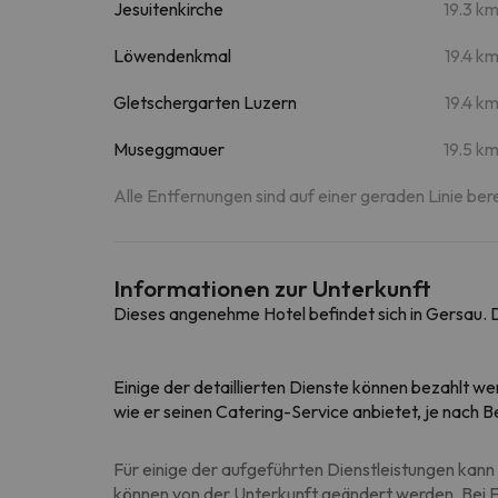
Jesuitenkirche
19.3 k
Löwendenkmal
19.4 k
Gletschergarten Luzern
19.4 k
Museggmauer
19.5 k
Alle Entfernungen sind auf einer geraden Linie ber
Informationen zur Unterkunft
Dieses angenehme Hotel befindet sich in Gersau. 
Einige der detaillierten Dienste können bezahlt we
wie er seinen Catering-Service anbietet, je nach
Für einige der aufgeführten Dienstleistungen kann 
können von der Unterkunft geändert werden. Bei Fr