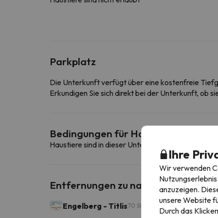
Parkplatz
Die Unterkunft verfügt über eine kostenfreie Tief
Erkundigen Sie sich direkt bei der Unterkunft, ob s
Bedingungen für Haustiere
Haustiere sind in dieser Unterkunft nicht erlaubt.
Ihre Priv
Wir verwenden Coo
Nutzungserlebnis 
Entfernungen zu nahe gelegenen Sk
anzuzeigen. Diese
unsere Website fü
Engelberg - Titlis
70 Skikilometer
Durch das Klicken