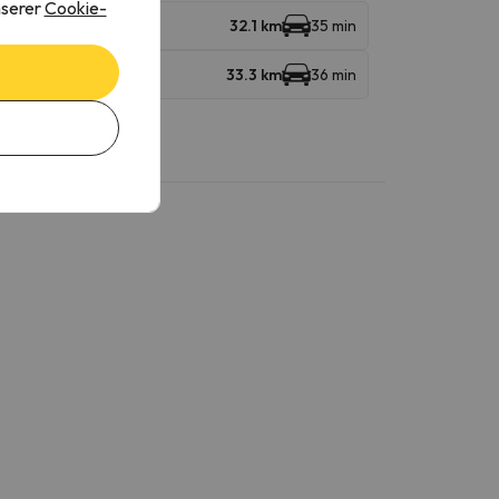
nserer
Cookie-
inalp
32.1 km
35 min
33.3 km
36 min