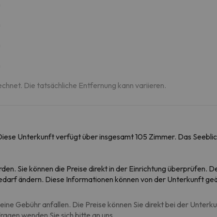
m
m
m
m
echnet. Die tatsächliche Entfernung kann variieren.
Diese Unterkunft verfügt über insgesamt 105 Zimmer. Das Seeblic
rden. Sie können die Preise direkt in der Einrichtung überprüfen.
 Bedarf ändern. Diese Informationen können von der Unterkunft ge
eine Gebühr anfallen. Die Preise können Sie direkt bei der Unterk
agen wenden Sie sich bitte an uns.