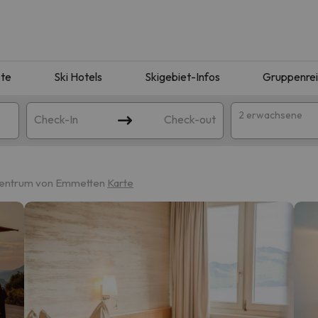
te
Ski Hotels
Skigebiet-Infos
Gruppenre
2 erwachsene
Check-In
Check-out
Zentrum von Emmetten
Karte
ie Ihrer Suche entsprechen. Versuchen Sie, das Ziel zu ändern.