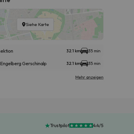
Siehe Karte
sektion
32.1 km
35 min
 Engelberg Gerschinalp
32.1 km
35 min
Mehr anzeigen
Trustpilot
4.4/5