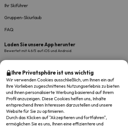
Ihr Skiführer
Gruppen-Skiurlaub
FAQ
Laden Sie unsere App herunter
Bewertet mit 4.6/5 auf iOS und Android.
Ihre Privatsphäre ist uns wichtig
Wir verwenden Cookies ausschließlich, um Ihnen ein auf
Ihre Vorlieben zugeschnittenes Nutzungserlebnis zu bieten
und Ihnen personalisierte Werbung basierend auf Ihrem
Profil anzuzeigen. Diese Cookies helfen uns, Inhalte
entsprechend Ihren Interessen darzustellen und unsere
Website für Sie zu optimieren.
Verfügbare Zahlungsarten
Durch das Klicken auf "Akzeptieren und fortfahren",
ermöglichen Sie es uns, Ihnen eine effizientere und