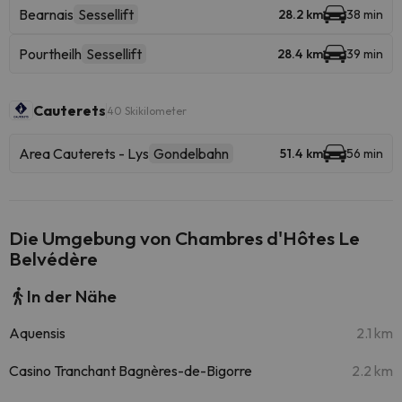
Bearnais
Sessellift
28.2 km
38 min
Pourtheilh
Sessellift
28.4 km
39 min
Cauterets
40 Skikilometer
Area Cauterets - Lys
Gondelbahn
51.4 km
56 min
Die Umgebung von Chambres d'Hôtes Le
Belvédère
In der Nähe
Aquensis
2.1 km
Casino Tranchant Bagnères-de-Bigorre
2.2 km