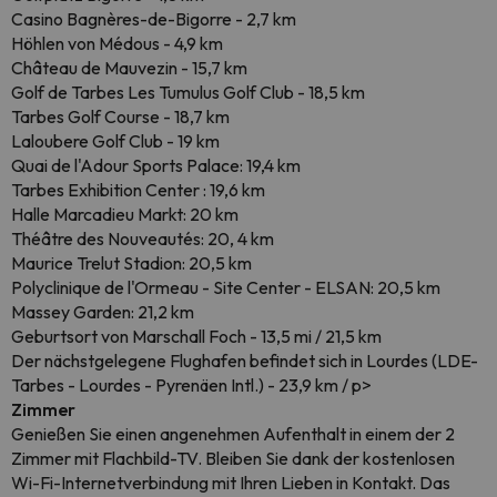
Casino Bagnères-de-Bigorre - 2,7 km
Höhlen von Médous - 4,9 km
Château de Mauvezin - 15,7 km
Golf de Tarbes Les Tumulus Golf Club - 18,5 km
Tarbes Golf Course - 18,7 km
Laloubere Golf Club - 19 km
Quai de l'Adour Sports Palace: 19,4 km
Tarbes Exhibition Center : 19,6 km
Halle Marcadieu Markt: 20 km
Théâtre des Nouveautés: 20, 4 km
Maurice Trelut Stadion: 20,5 km
Polyclinique de l'Ormeau - Site Center - ELSAN: 20,5 km
Massey Garden: 21,2 km
Geburtsort von Marschall Foch - 13,5 mi / 21,5 km
Der nächstgelegene Flughafen befindet sich in Lourdes (LDE-
Tarbes - Lourdes - Pyrenäen Intl.) - 23,9 km / p>
Zimmer
Genießen Sie einen angenehmen Aufenthalt in einem der 2
Zimmer mit Flachbild-TV. Bleiben Sie dank der kostenlosen
Wi-Fi-Internetverbindung mit Ihren Lieben in Kontakt. Das