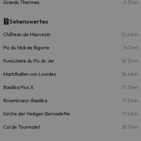
Grands Thermes
2.3 km
Sehenswertes
Château de Mauvezin
10.6 km
Pic du Midi de Bigorre
16.1 km
Funiculaire du Pic du Jer
16.3 km
Markthallen von Lourdes
16.6 km
Basilika Pius X.
17.2 km
Rosenkranz-Basilika
17.5 km
Kirche der Heiligen Bernadette
17.6 km
Col de Tourmalet
18.7 km