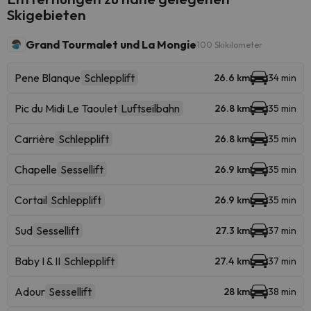
Skigebieten
Grand Tourmalet und La Mongie
100 Skikilometer
Pene Blanque
Schlepplift
26.6 km
34 min
Pic du Midi Le Taoulet
Luftseilbahn
26.8 km
35 min
Carrière
Schlepplift
26.8 km
35 min
Chapelle
Sessellift
26.9 km
35 min
Cortail
Schlepplift
26.9 km
35 min
Sud
Sessellift
27.3 km
37 min
Baby I & II
Schlepplift
27.4 km
37 min
Adour
Sessellift
28 km
38 min