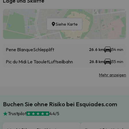
Lage und Skilifte
Siehe Karte
Pene Blanque
Schlepplift
26.6 km
34 min
Pic du Midi Le Taoulet
Luftseilbahn
26.8 km
35 min
Mehr anzeigen
Buchen Sie ohne Risiko bei Esquiades.com
Trustpilot
4.4/5