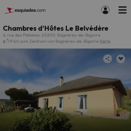
Chambres d'Hôtes Le Belvédère
6, rue des Platanes, 65200, Bagnères-de-Bigorre
1.9 km zum Zentrum von Bagnères-de-Bigorre
Karte