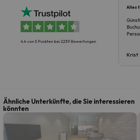
Alles 
Günst
Buchun
Person
4.4 von 5 Punkten bei 2239 Bewertungen
Krist
Ähnliche Unterkünfte, die Sie interessieren
könnten