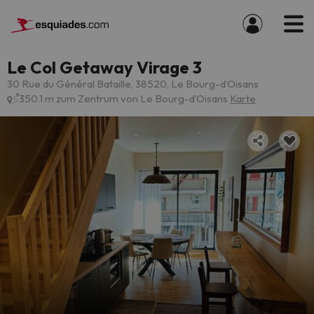
Le Col Getaway Virage 3
30 Rue du Général Bataille, 38520, Le Bourg-dʼOisans
350.1 m zum Zentrum von Le Bourg-dʼOisans
Karte