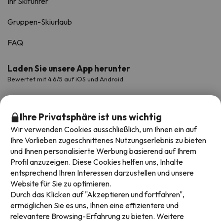
Ihr Skiführer
Gruppen-Skiurlaub
FAQ
Laden Sie unsere App herunter
Bewertet mit 4.6/5 auf iOS und Android.
Ihre Privatsphäre ist uns wichtig
Wir verwenden Cookies ausschließlich, um Ihnen ein auf
Ihre Vorlieben zugeschnittenes Nutzungserlebnis zu bieten
und Ihnen personalisierte Werbung basierend auf Ihrem
Profil anzuzeigen. Diese Cookies helfen uns, Inhalte
entsprechend Ihren Interessen darzustellen und unsere
Website für Sie zu optimieren.
Verfügbare Zahlungsarten
Durch das Klicken auf "Akzeptieren und fortfahren",
ermöglichen Sie es uns, Ihnen eine effizientere und
relevantere Browsing-Erfahrung zu bieten. Weitere