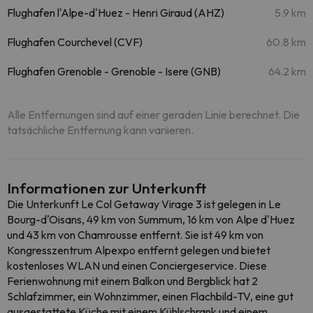
Flughafen l'Alpe-d'Huez - Henri Giraud (AHZ)
5.9 km
Flughafen Courchevel (CVF)
60.8 km
Flughafen Grenoble - Grenoble - Isere (GNB)
64.2 km
Alle Entfernungen sind auf einer geraden Linie berechnet. Die
tatsächliche Entfernung kann variieren.
Informationen zur Unterkunft
Die Unterkunft Le Col Getaway Virage 3 ist gelegen in Le
Bourg-dʼOisans, 49 km von Summum, 16 km von Alpe d'Huez
und 43 km von Chamrousse entfernt. Sie ist 49 km von
Kongresszentrum Alpexpo entfernt gelegen und bietet
kostenloses WLAN und einen Conciergeservice. Diese
Ferienwohnung mit einem Balkon und Bergblick hat 2
Schlafzimmer, ein Wohnzimmer, einen Flachbild-TV, eine gut
ausgestattete Küche mit einem Kühlschrank und einem