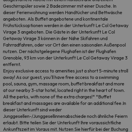
Geschirrspüler sowie 2 Badezimmer mit einer Dusche. In
dieser Ferienwohnung werden Handtücher und Bettwäsche
angeboten. Als Buffet angebotene und kontinentale
Frühstücksoptionen werden in der Unterkunft Le Col Getaway
Virage 3 angeboten. Die Gäste in der Unterkunft Le Col
Getaway Virage 3 können in der Nähe Skifahren und
Fahrradfahren, oder vor Ort den einen saisonalen Außenpool
nutzen. Der nächstgelegene Flughafen ist der Flughafen
Grenoble, 93 km von der Unterkunft Le Col Getaway Virage 3
entfernt.
Enjoy exclusive access to amenities just a short 5-minute stroll
away! As our guest, you'll have free access to a swimming
pool, sauna, gym, massage room, buffet breakfast and more
at our nearby 3-star hotel, located right in the heart of town.
All the perks, with none of the extra charges!* *Buffet
breakfast and massages are available for an additional fee.In
dieser Unterkunft sind weder
Junggesellen-/Junggesellinnenabschiede noch ähnliche Feiern
erlaubt. Bitte teilen Sie der Unterkunft Ihre voraussichtliche
Ankunftszeit im Voraus mit. Nutzen Sie hierfür bei der Buchung