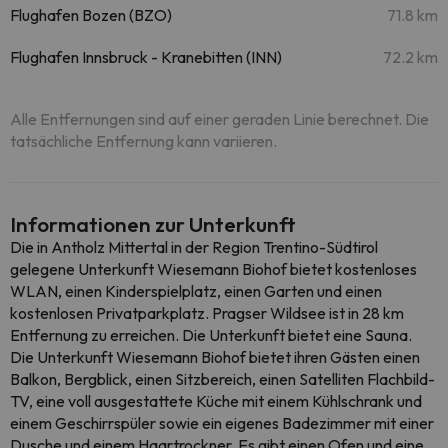
Flughafen Bozen (BZO)
71.8 km
Flughafen Innsbruck - Kranebitten (INN)
72.2 km
Alle Entfernungen sind auf einer geraden Linie berechnet. Die
tatsächliche Entfernung kann variieren.
Informationen zur Unterkunft
Die in Antholz Mittertal in der Region Trentino-Südtirol
gelegene Unterkunft Wiesemann Biohof bietet kostenloses
WLAN, einen Kinderspielplatz, einen Garten und einen
kostenlosen Privatparkplatz. Pragser Wildsee ist in 28 km
Entfernung zu erreichen. Die Unterkunft bietet eine Sauna.
Die Unterkunft Wiesemann Biohof bietet ihren Gästen einen
Balkon, Bergblick, einen Sitzbereich, einen Satelliten Flachbild-
TV, eine voll ausgestattete Küche mit einem Kühlschrank und
einem Geschirrspüler sowie ein eigenes Badezimmer mit einer
Dusche und einem Haartrockner. Es gibt einen Ofen und eine