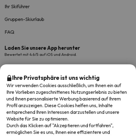
Ihr Skiführer
Gruppen-Skiurlaub
FAQ
Laden Sie unsere App herunter
Bewertet mit 4.6/5 auf iOS und Android.
Ihre Privatsphäre ist uns wichtig
Wir verwenden Cookies ausschließlich, um Ihnen ein auf
Ihre Vorlieben zugeschnittenes Nutzungserlebnis zu bieten
und Ihnen personalisierte Werbung basierend auf Ihrem
Profil anzuzeigen. Diese Cookies helfen uns, Inhalte
entsprechend Ihren Interessen darzustellen und unsere
Website für Sie zu optimieren.
Verfügbare Zahlungsarten
Durch das Klicken auf "Akzeptieren und fortfahren",
ermöglichen Sie es uns, Ihnen eine effizientere und