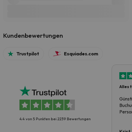
Kundenbewertungen
Trustpilot
Esquiades.com
Alles 
Günst
Buchun
Person
4.4 von 5 Punkten bei 2239 Bewertungen
Krist