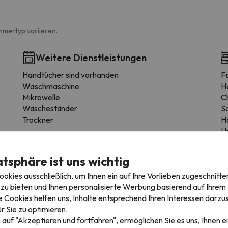
mmertyp variieren.
Weitere Dienstleistungen
Handtücher sind vorhanden
F
Waschmaschine
H
Mikrowelle
C
Wäscheständer
S
Trockner
H
U
K
S
atsphäre ist uns wichtig
R
kies ausschließlich, um Ihnen ein auf Ihre Vorlieben zugeschnitte
Le
zu bieten und Ihnen personalisierte Werbung basierend auf Ihrem P
 Cookies helfen uns, Inhalte entsprechend Ihren Interessen darzus
r Sie zu optimieren.
 auf "Akzeptieren und fortfahren", ermöglichen Sie es uns, Ihnen ei