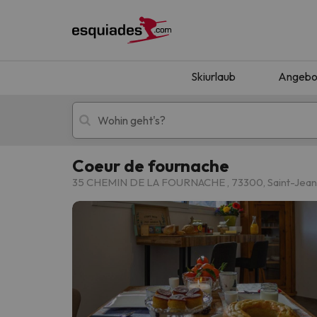
Skiurlaub
Angebo
Coeur de fournache
Skiurlaub
Berghotels
35 CHEMIN DE LA FOURNACHE , 73300, Saint-Jea
Oops, wir haben keine Ergebnisse gefunden, d