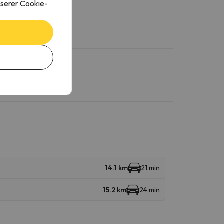
nserer
Cookie-
14.1 km
21 min
15.2 km
24 min