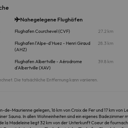
che
Nahegelegene Flughäfen
m
Flughafen Courchevel (CVF)
27.2 km
Flughafen l'Alpe-d'Huez - Henri Giraud
28.3 km
(AHZ)
Flughafen Albertville - Aérodrome
39.8 km
d'Albertville (XAV)
echnet. Die tatsächliche Entfernung kann variieren.
an-de-Maurienne gelegen, 16 km von Croix de Fer und 17 km von Le
iner Sauna. In allen Wohneinheiten sind ein eigenes Badezimmer 
de la Madeleine liegt 32 km von der Unterkunft Coeur de fournach