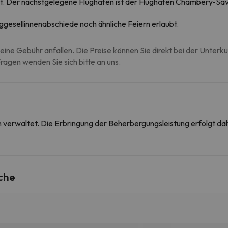
st. Der nächstgelegene Flughafen ist der Flughafen Chambéry-Sa
ggesellinnenabschiede noch ähnliche Feiern erlaubt.
eine Gebühr anfallen. Die Preise können Sie direkt bei der Unterk
agen wenden Sie sich bitte an uns.
on verwaltet. Die Erbringung der Beherbergungsleistung erfolgt 
che