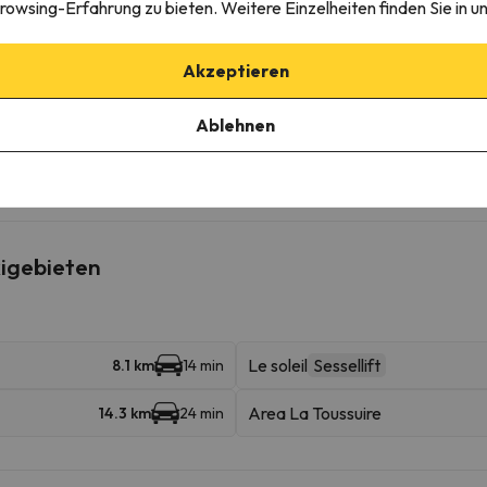
rowsing-Erfahrung zu bieten. Weitere Einzelheiten finden Sie in u
erkunft
Akzeptieren
Ablehnen
igebieten
Le soleil
Sessellift
8.1 km
14 min
Area La Toussuire
14.3 km
24 min