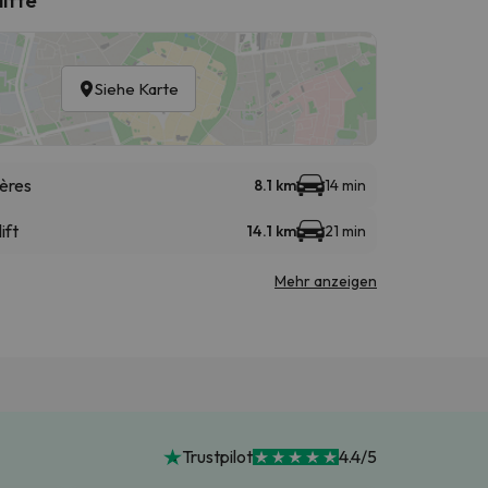
Siehe Karte
ières
8.1 km
14 min
ift
14.1 km
21 min
Mehr anzeigen
Trustpilot
4.4/5