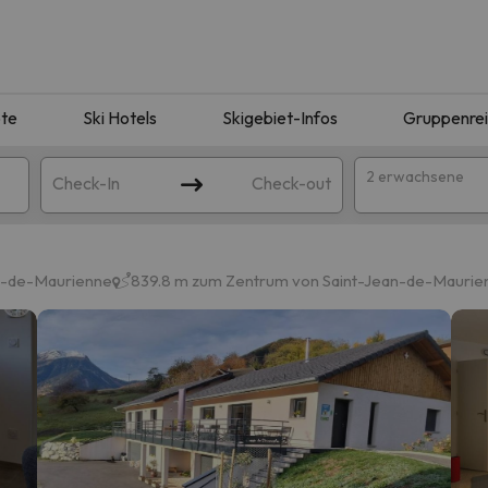
te
Ski Hotels
Skigebiet-Infos
Gruppenre
2 erwachsene
Check-In
Check-out
n-de-Maurienne
839.8 m zum Zentrum von Saint-Jean-de-Mauri
ie Ihrer Suche entsprechen. Versuchen Sie, das Ziel zu ändern.