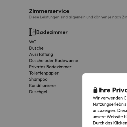
Zimmerservice
Diese Leistungen sind allgemein und können je nach Zi
Badezimmer
WC
Dusche
Ausstattung
Dusche oder Badewanne
Privates Badezimmer
Toilettenpapier
Shampoo
Konditionierer
Ihre Priv
Duschgel
Wir verwenden Coo
Nutzungserlebnis 
anzuzeigen. Diese
unsere Website fü
Durch das Klicken