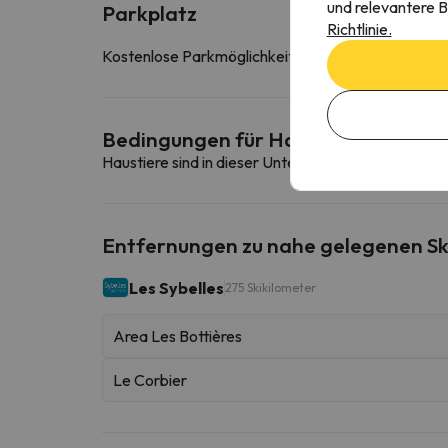
und relevantere B
Parkplatz
Richtlinie.
Kostenlose Parkmöglichkeiten in der Nähe der Unt
Bedingungen für Haustiere
Haustiere sind in dieser Unterkunft nicht erlaubt.
Entfernungen zu nahe gelegenen Sk
Les Sybelles
275 Skikilometer
Area Les Bottières
Le Corbier