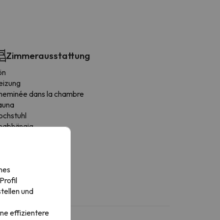
Zimmerausstattung
ön
eizung
heminée dans la chambre
auna
ochstuhl
nabhängig
leiderständer
chließfächer
auchmelder
nes
selicht
rofil
tellen und
ne effizientere