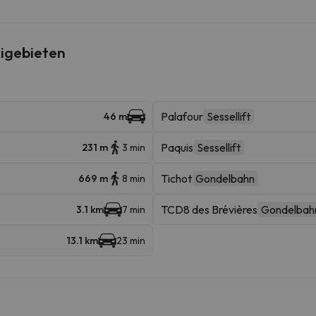
igebieten
Palafour
Sessellift
46 m
Paquis
Sessellift
231 m
3 min
Tichot
Gondelbahn
669 m
8 min
TCD8 des Brévières
Gondelbah
3.1 km
7 min
13.1 km
23 min