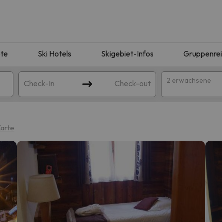
te
Ski Hotels
Skigebiet-Infos
Gruppenre
2 erwachsene
Check-In
Check-out
arte
ie Ihrer Suche entsprechen. Versuchen Sie, das Ziel zu ändern.