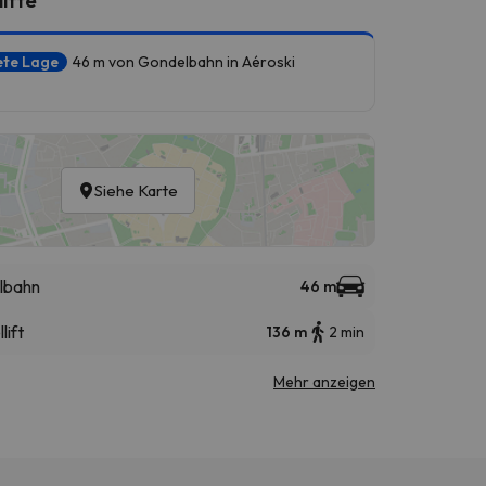
ete Lage
46 m von Gondelbahn in Aéroski
Siehe Karte
lbahn
46 m
lift
136 m
2 min
Mehr anzeigen