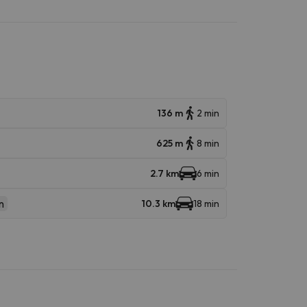
136 m
2 min
625 m
8 min
2.7 km
6 min
n
10.3 km
18 min