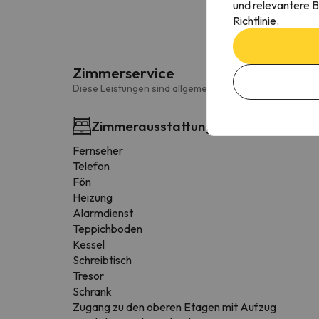
und relevantere B
Richtlinie.
Zimmerservice
Diese Leistungen sind allgemein und können je nach Zi
Zimmerausstattung
Fernseher
Telefon
Fön
Heizung
Alarmdienst
Teppichboden
Kessel
Schreibtisch
Tresor
Schrank
Zugang zu den oberen Etagen mit Aufzug