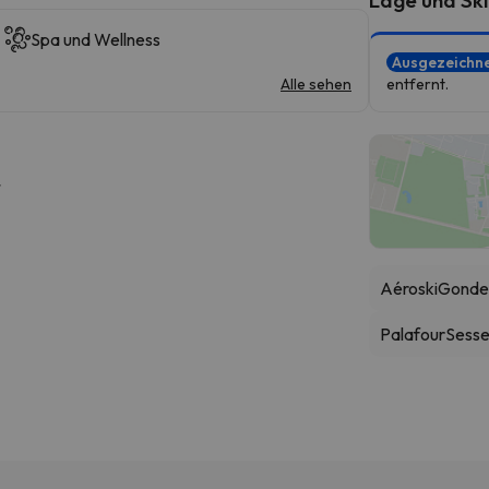
Spa und Wellness
Ausgezeichn
Alle sehen
entfernt.
r
Aéroski
Gonde
Palafour
Sessel