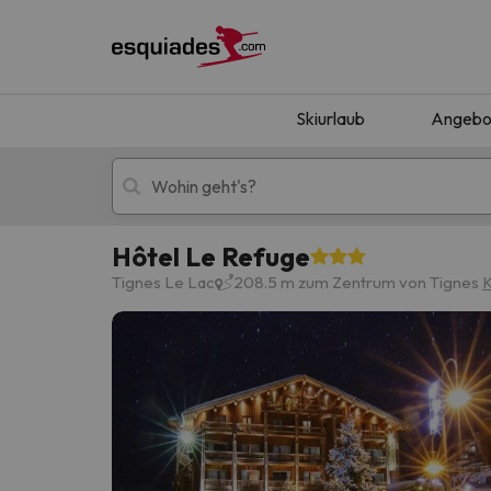
Skiurlaub
Angebo
Hôtel Le Refuge
Skiurlaub
Berghotels
Tignes Le Lac
208.5 m zum Zentrum von Tignes
K
Oops, wir haben keine Ergebnisse gefunden, d