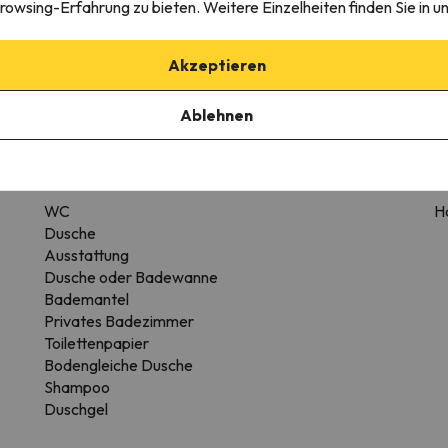
rowsing-Erfahrung zu bieten. Weitere Einzelheiten finden Sie in u
Solarium
Akzeptieren
Ablehnen
mmertyp variieren.
Badezimmer
WC
H
Dusche
Ausstattung
Dusche oder Badewanne
Bademantel
Privates Badezimmer
Toilettenpapier
Bodengleiche Dusche
Shampoo
Duschgel