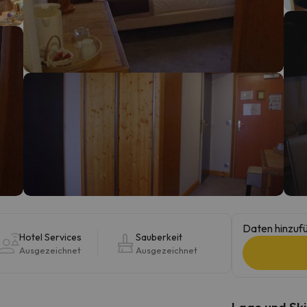
erirrt. Sobald er seinen Kompass gefunden hat, wird er zurück sein.
Daten hinzufü
Hotel Services
Sauberkeit
Ausgezeichnet
Ausgezeichnet
Lage und Ski