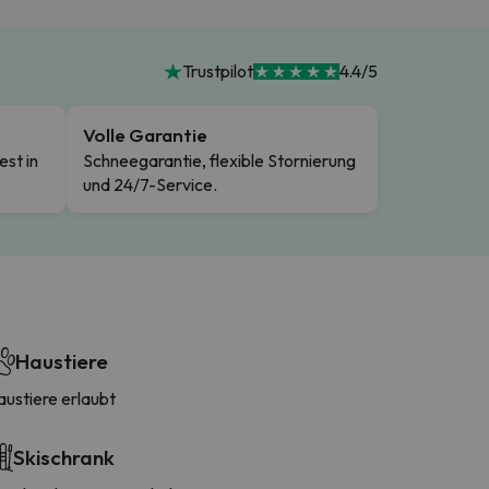
Trustpilot
4.4/5
Volle Garantie
est in
Schneegarantie, flexible Stornierung
und 24/7-Service.
Haustiere
austiere erlaubt
Skischrank