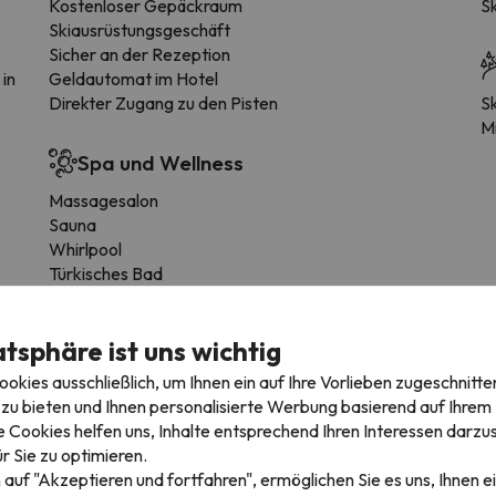
Kostenloser Gepäckraum
S
Skiausrüstungsgeschäft
Sicher an der Rezeption
 in
Geldautomat im Hotel
Direkter Zugang zu den Pisten
Sk
Mi
Spa und Wellness
Massagesalon
Sauna
Whirlpool
Türkisches Bad
Einrichtungen
atsphäre ist uns wichtig
Balkon
kies ausschließlich, um Ihnen ein auf Ihre Vorlieben zugeschnitte
Squash-Platz
Gegen Gebühr
zu bieten und Ihnen personalisierte Werbung basierend auf Ihrem P
Tischtennis
Gegen Gebühr
 Cookies helfen uns, Inhalte entsprechend Ihren Interessen darzus
Billardtisch
r Sie zu optimieren.
Lounge mit TV
 auf "Akzeptieren und fortfahren", ermöglichen Sie es uns, Ihnen ei
Supermarkt