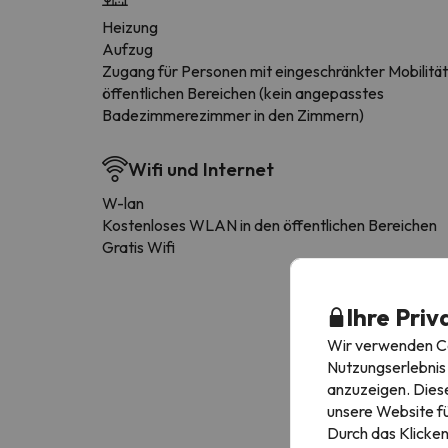
Heizung
Aufzug
Zugang für Personen mit eingeschränkter Mobilität
öffentlichen Bereichen (kein angepasstes
Badezimmerezimmer in den Zimmern)
Wifi und Internet
W-lan
Kostenloses WLAN in den öffentlichen Bereichen
Gratis Wifi
Ihre Priv
Wir verwenden Coo
Nutzungserlebnis 
anzuzeigen. Diese
unsere Website fü
Durch das Klicken