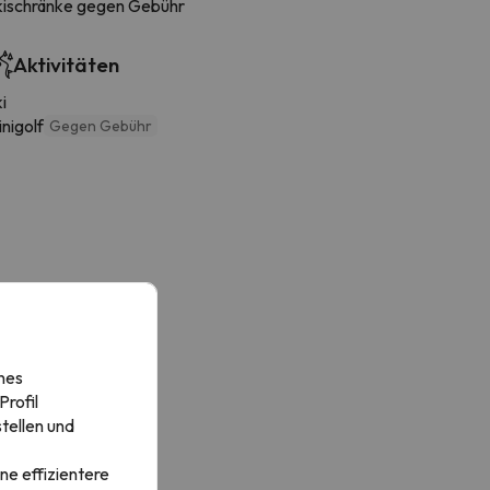
kischränke gegen Gebühr
Aktivitäten
i
nigolf
Gegen Gebühr
nes
rofil
tellen und
ne effizientere