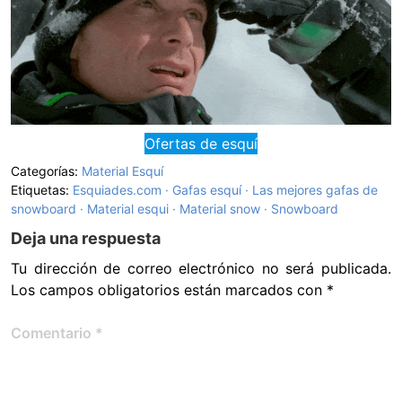
Ofertas de esquí
Categorías:
Material Esquí
Etiquetas:
Esquiades.com
Gafas esquí
Las mejores gafas de
snowboard
Material esqui
Material snow
Snowboard
Deja una respuesta
Tu dirección de correo electrónico no será publicada.
Los campos obligatorios están marcados con
*
Comentario
*