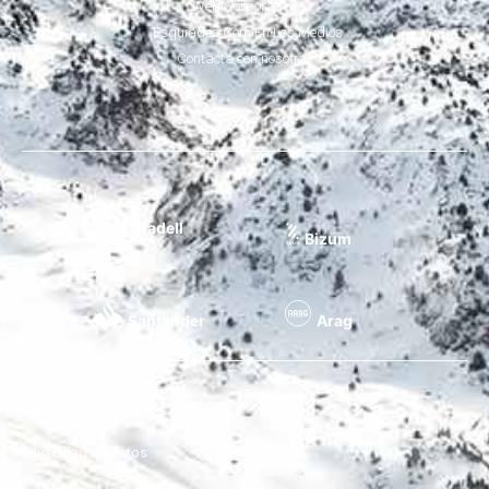
Web Corporativa
Esquiades.Com En Los Medios
Contacta con nosotros
Sabadell
Bizum
Santander
Arag
Condiciones generales
Privacidad de datos