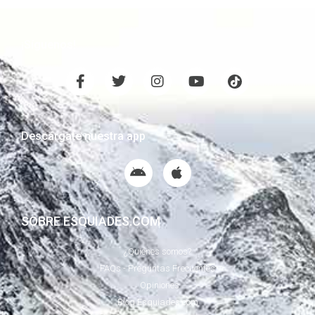
¡Síguenos!
Descárgate nuestra app
SOBRE ESQUIADES.COM
¿Quiénes somos?
FAQs - Preguntas Frecuentes
Opiniones
Blog Esquiades.com