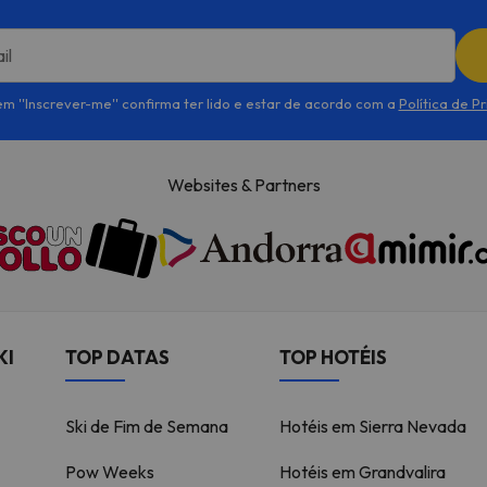
il
em ''Inscrever-me'' confirma ter lido e estar de acordo com a
Política de P
Websites & Partners
KI
TOP DATAS
TOP HOTÉIS
Ski de Fim de Semana
Hotéis em Sierra Nevada
Pow Weeks
Hotéis em Grandvalira