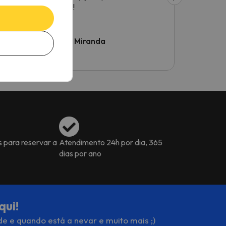
gostos!
as
ou
Ruben Miranda
Luís Ma
OK,
o
vel
.
s para reservar a
Atendimento 24h por dia, 365
dias por ano
qui!
de e quando está a nevar e muito mais ;)