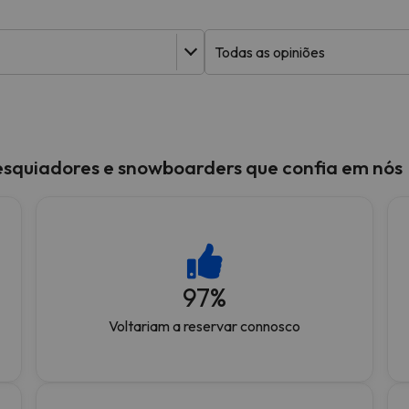
 caminho. Assim que encontrar a sua bússola, estará de volta.
esquiadores e snowboarders que confia em nós
97
%
Voltariam a reservar connosco