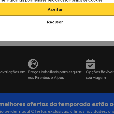
experiência de neve.
forfaits de forma clara e
Aceitar
transparente. Sem surpres
desagradáveis nos preços 
nos serviços. Correu tudo a
uel
Nuno
Recusar
100% como esperado, foi
chegar, dar o nome e tudo 
nem foi preciso mostrar os
Voucheaurs que tinha levad
impresso. Foi também possí
fazer alterações à reserva,
gerindo os serviços pedidos
 avaliações em
Preços imbatíveis para esquiar
Opções flexívei
nos Pirenéus e Alpes
sua viagem
melhores ofertas da temporada estão a
o perder nada! Ofertas exclusivas, últimas novidades, on