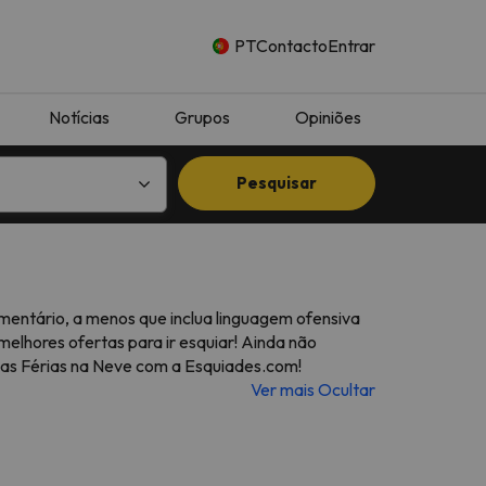
PT
Contacto
Entrar
Notícias
Grupos
Opiniões
Pesquisar
entário, a menos que inclua linguagem ofensiva
elhores ofertas para ir esquiar! Ainda não
uas Férias na Neve com a Esquiades.com!
Ver mais
Ocultar