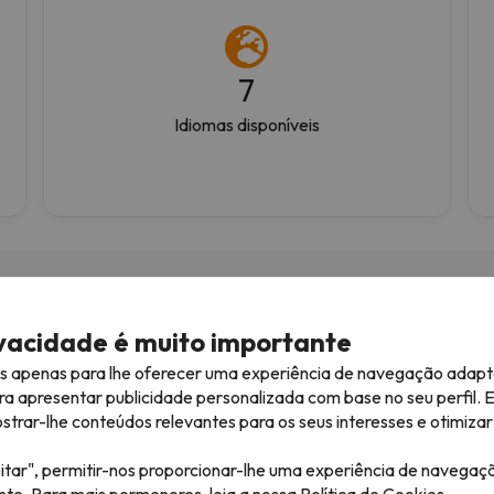
7
Idiomas disponíveis
ivacidade é muito importante
es apenas para lhe oferecer uma experiência de navegação adapt
06/04/2026
05/04/
ra apresentar publicidade personalizada com base no seu perfil. 
Experiência
Marcação de hotel
rar-lhe conteúdos relevantes para os seus interesses e otimizar 
xcelente serviço com tudo
Marcação de hotel, aluguer
itar", permitir-nos proporcionar-lhe uma experiência de navegaç
e precisamos para ter uma
material de esqui e compra
ante. Para mais pormenores, leia a nossa
Política de Cookies.