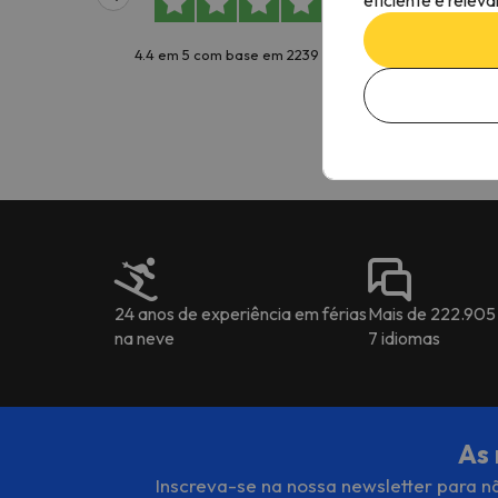
boa 
4.4 em 5 com base em 2239 avaliações
Mig
24 anos de experiência em férias
Mais de 222.905
na neve
7 idiomas
As 
Inscreva-se na nossa newsletter para nã