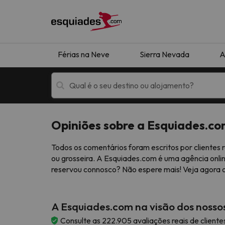
Férias na Neve
Sierra Nevada
A
Opiniões sobre a Esquiades.c
Férias na neve
Hotéis de montan
Todos os comentários foram escritos por cliente
ou grosseira. A Esquiades.com é uma agência onlin
reservou connosco? Não espere mais! Veja agora 
A Esquiades.com na visão dos nossos
Oops, não encontramos nenhum resultado que 
Consulte as 222.905 avaliações reais de client