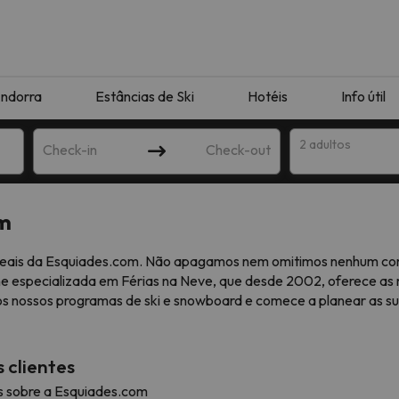
ndorra
Estâncias de Ski
Hotéis
Info útil
2 adultos
Check-in
Check-out
om
ha
s reais da Esquiades.com. Não apagamos nem omitimos nenhum com
e especializada em Férias na Neve, que desde 2002, oferece as m
os nossos programas de ski e snowboard e comece a planear as s
 clientes
corresponda à sua pesquisa. Tente modificar o destino.
es sobre a Esquiades.com