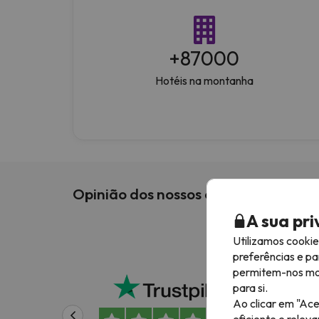
+
87000
Hotéis na montanha
Opinião dos nossos clientes
A sua pr
Utilizamos cooki
preferências e pa
Boa 
permitem-nos most
para si.
Um e
Ao clicar em "Ace
o qu
eficiente e relev