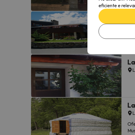
eficiente e relev
Vi
L
La
L
La
L
Ofe
Mus