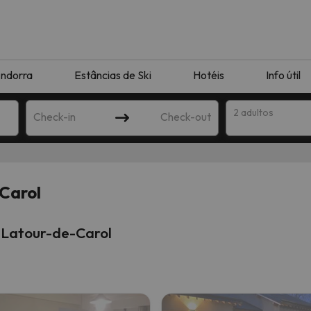
ndorra
Estâncias de Ski
Hotéis
Info útil
2 adultos
Check-in
Check-out
ha
Carol
 Latour-de-Carol
corresponda à sua pesquisa. Tente modificar o destino.