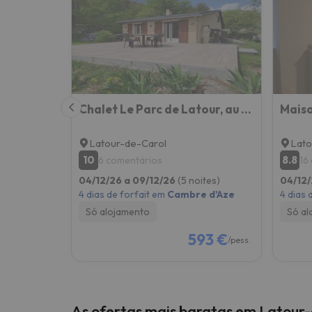
Bem, parece que o nosso Seeker perdeu o seu
Chalet Le Parc de Latour, au pied de la montagne
Mais
Latour-de-Carol
Lato
10
8.8
6 comentários
16
04/12/26 a 09/12/26
(5 noites)
04/12/
4 dias de forfait em
Cambre d'Aze
4 dias 
Só alojamento
Só al
593 €
/pess.
As ofertas mais baratas em Latour