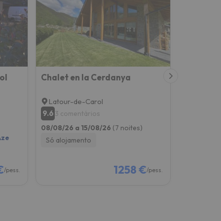
ol
Chalet en la Cerdanya
Latour-de-Carol
9.6
3 comentários
08/08/26 a 15/08/26
(7 noites)
Aze
Só alojamento
€
1258 €
/pess.
/pess.