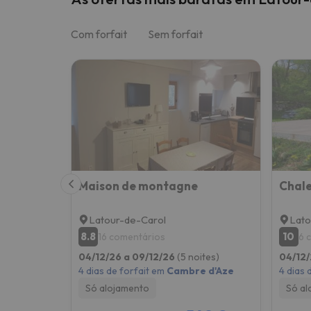
Com forfait
Sem forfait
Maison de montagne
Latour-de-Carol
Lato
8.8
10
16 comentários
6 
04/12/26 a 09/12/26
(5 noites)
04/12/
4 dias de forfait em
Cambre d'Aze
4 dias 
Só alojamento
Só al