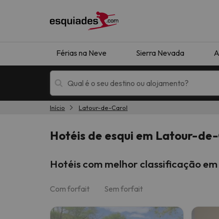
Férias na Neve
Sierra Nevada
A
Início
Latour-de-Carol
Férias na neve
Hotéis de montan
Hotéis de esqui em Latour-de-
Hotéis com melhor classificação em
Com forfait
Sem forfait
Oops, não encontramos nenhum resultado que 