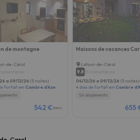
 caminho. Assim que encontrar a sua bússola, estará de volta.
on de montagne
Maisons de vacances Car
ur-de-Carol
Latour-de-Carol
9.8
 comentários
15 comentários
26 a 09/12/26
(5 noites)
04/12/26 a 09/12/26
(5 noites)
de forfait em
Cambre d'Aze
4 dias de forfait em
Cambre d'
ojamento
Só alojamento
542 €
655 
/pess.
-de-Carol