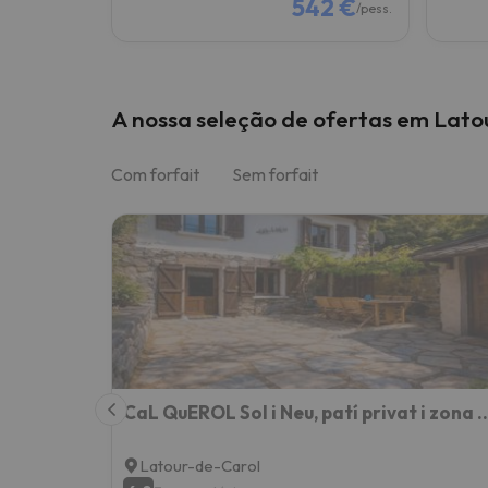
542 €
/pess.
A nossa seleção de ofertas em Lato
Com forfait
Sem forfait
CaL QuEROL Sol i Neu, patí privat i z
Latour-de-Carol