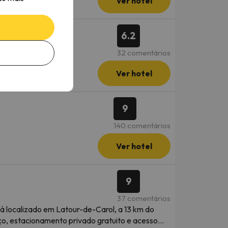
Ver hotel
6.2
32 comentários
Ver hotel
9
140 comentários
Ver hotel
9
37 comentários
á localizado em Latour-de-Carol, a 13 km do
raço, estacionamento privado gratuito e acesso