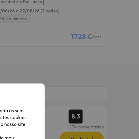
Novedad em Esquiades
5/08/26 a 22/08/26
(7 noites)
Só alojamento
1728 €
/pess.
ada às suas
8.3
Estes cookies
o nosso site
274 comentários
ão mais