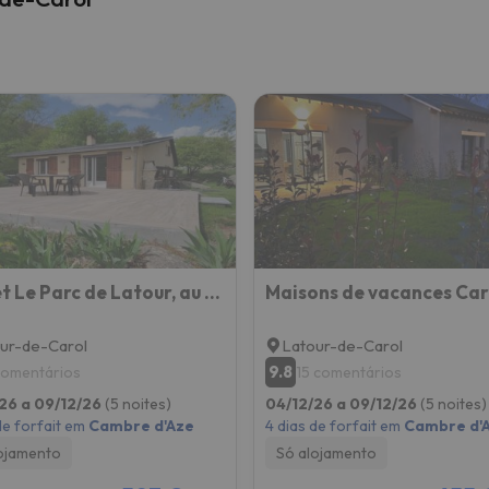
Chalet Le Parc de Latour, au pied de la montagne
Maisons de vacances Car
ur-de-Carol
Latour-de-Carol
9.8
comentários
15 comentários
26 a 09/12/26
(5 noites)
04/12/26 a 09/12/26
(5 noites)
de forfait em
Cambre d'Aze
4 dias de forfait em
Cambre d'
ojamento
Só alojamento