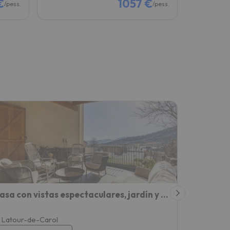
€
1057 €
/pess.
/pess.
Casa con vistas espectaculares, jardín y BBQ para 10 personas
Latour-de-Carol