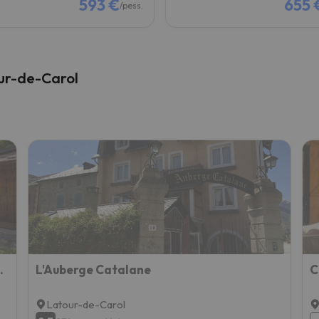
593 €
655 
/pess.
ur-de-Carol
ona de picnic aprop
L'Auberge Catalane
Latour-de-Carol