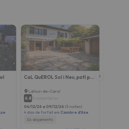
ol
CaL QuEROL Sol i Neu, patí privat i zona de picnic aprop
L'Auberg
Latour-de-Carol
Latour-d
6.8
8.3
3 comentários
274 co
04/12/26 a 09/12/26
(5 noites)
08/08/26 
Aze
4 dias de forfait em
Cambre d'Aze
Pequeno-
Só alojamento