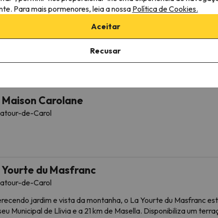
ante. Para mais pormenores, leia a nossa
Política de Cookies.
Aceitar
llage Club D' Yravals
atour-de-Carol
Recusar
 Maison Carolane
atour-de-Carol
 Yourte du Masfranc
atour-de-Carol
recendo jardim e vista da montanha, o La Yourte du Masfranc est
eu Municipal de Llivia e a 21 km de Masella. Disponibiliza um ter