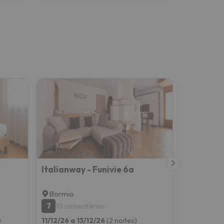
Italianway - Funivie 6a
Castellaz
Bormio
Bormio
7
9.4
10 comentários
27 com
)
11/12/26 a 13/12/26
(2 noites)
07/02/27 