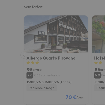
Sem forfait
Albergo Quarto Pirovano
Hotel
Bormio
Bor
7.8
6.9
1063 comentários
11
15/08/26 a 16/08/26
(1 noite)
15/08/
Pequeno-almoço
Pequ
70 €
/pess.