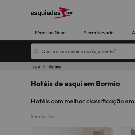
Férias na Neve
Sierra Nevada
A
Início
Bormio
Férias na neve
Hotéis de montan
Hotéis de esqui em Bormio
Hotéis com melhor classificação em
Sem forfait
Oops, não encontramos nenhum resultado que 