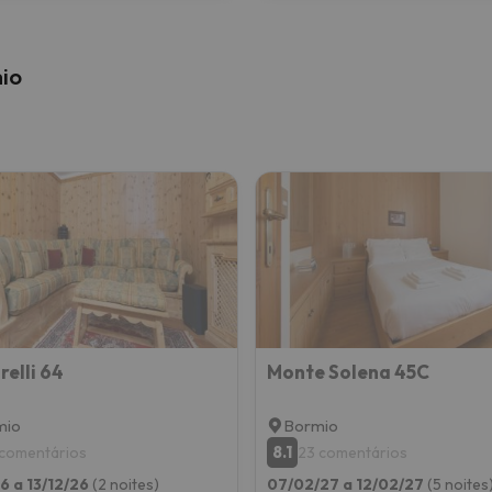
io
relli 64
Monte Solena 45C
mio
Bormio
8.1
 comentários
23 comentários
26 a 13/12/26
(2 noites)
07/02/27 a 12/02/27
(5 noites