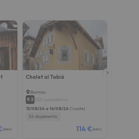
t
Chalet al Tabià
Hotel Vil
Bormio
Bormio
9.3
8.7
233 comentários
190 co
15/08/26 a 16/08/26
(1 noite)
15/08/26 a
Só alojamento
Só alojam
€
114 €
/pess.
/pess.