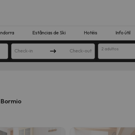
ndorra
Estâncias de Ski
Hotéis
Info útil
2 adultos
Check-in
Check-out
ha
 Bormio
corresponda à sua pesquisa. Tente modificar o destino.