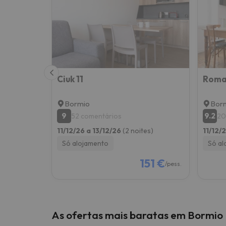
Bem, parece que o nosso Seeker perdeu o seu
Ciuk 11
Roma
Bormio
Bor
9
9.2
52 comentários
20
11/12/26 a 13/12/26
(2 noites)
11/12/
Só alojamento
Só al
151 €
/pess.
As ofertas mais baratas em Bormio