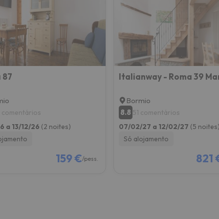
 caminho. Assim que encontrar a sua bússola, estará de volta.
 87
mio
Bormio
8.8
 comentários
51 comentários
26 a 13/12/26
(2 noites)
07/02/27 a 12/02/27
(5 noites
ojamento
Só alojamento
159 €
821 
/pess.