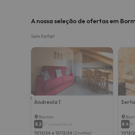
A nossa seleção de ofertas em Borm
Sem forfait
Andreola 1
Serto
Bormio
Bor
8.2
8.4
27 comentários
18
11/12/26 a 13/12/26
(2 noites)
11/12/