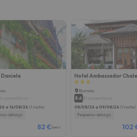
 Daniela
Hotel Ambassador Chale
mio
Bormio
8.6
44 comentários
81 comentários
26 a 16/08/26
(1 noite)
08/08/26 a 09/08/26
(1 noite)
eno-almoço
Pequeno-almoço
82 €
102 
/pess.