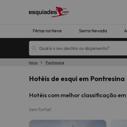
Férias na Neve
Sierra Nevada
A
Início
Pontresina
Férias na neve
Hotéis de montan
Hotéis de esqui em Pontresina
Hotéis com melhor classificação em
Sem forfait
Oops, não encontramos nenhum resultado que 