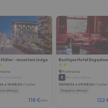
 Müller - mountain lodge
resina
Pontresina
8
6 comentários
188 comentários
26 a 16/08/26
(1 noite)
08/08/26 a 09/08/26
(1 noite)
eno-almoço
Pequeno-almoço
118 €
122 
/pess.