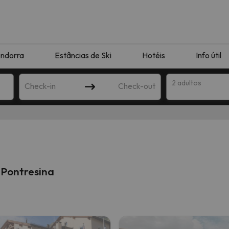
ndorra
Estâncias de Ski
Hotéis
Info útil
2 adultos
Check-in
Check-out
ha
 Pontresina
corresponda à sua pesquisa. Tente modificar o destino.