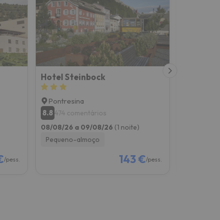
Hotel Steinbock
Hotel All
Pontresina
Pontresi
8.8
9
474 comentários
300 co
08/08/26 a 09/08/26
(1 noite)
08/08/26 
Pequeno-almoço
Pequeno-
€
143 €
/pess.
/pess.