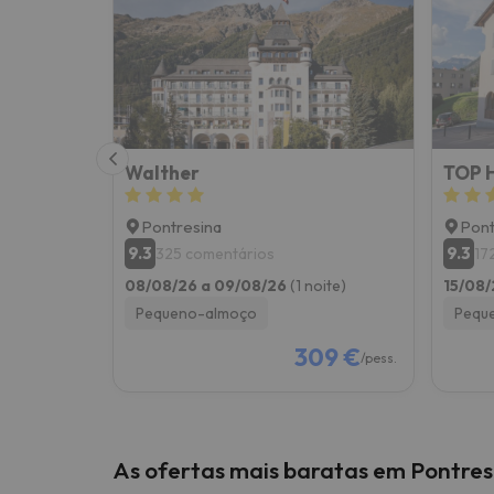
Bem, parece que o nosso Seeker perdeu o seu
Walther
TOP H
Pontresina
Pont
9.3
9.3
325 comentários
17
08/08/26 a 09/08/26
(1 noite)
15/08/
Pequeno-almoço
Pequ
309 €
/pess.
As ofertas mais baratas em Pontres