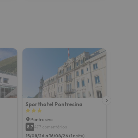
Sporthotel Pontresina
Pontresina
Pontresi
8.7
7.9
477 comentários
989 co
15/08/26 a 16/08/26
(1 noite)
15/08/26 a