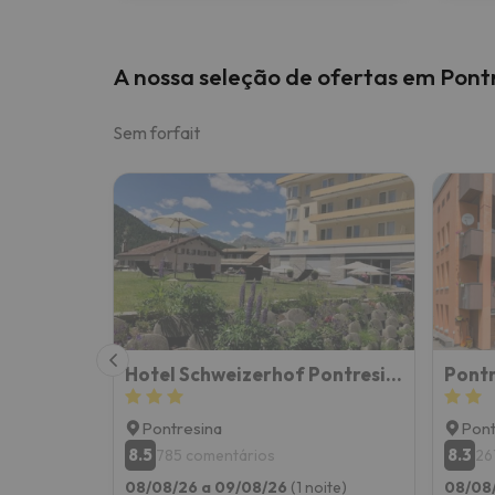
A nossa seleção de ofertas em Pont
Sem forfait
Hotel Schweizerhof Pontresina
Pontr
Pontresina
Pont
8.5
8.3
785 comentários
26
08/08/26 a 09/08/26
(1 noite)
08/08