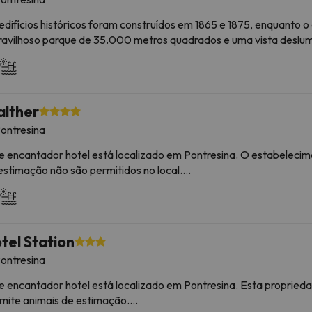
ormação está sujeita a alterações pelo alojamento.
edifícios históricos foram construídos em 1865 e 1875, enquanto 
avilhoso parque de 35.000 metros quadrados e uma vista deslumb
 e tem vista para as montanhas.
uns dos serviços detalhados podem ser pagos. Você pode consult
lther
jamento pode alterar a forma como oferece o seu serviço de cat
ontresina
ormação está sujeita a alterações pelo alojamento.
e encantador hotel está localizado em Pontresina. O estabelecim
estimação não são permitidos no local.
uns dos serviços detalhados podem ser pagos. Você pode consult
jamento pode alterar a forma como oferece o seu serviço de cat
tel Station
ormação está sujeita a alterações pelo alojamento.
ontresina
e encantador hotel está localizado em Pontresina. Esta proprieda
mite animais de estimação.