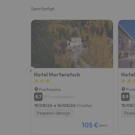
Sem forfait
Hotel Morteratsch
Hotel
Pontresina
Pont
8.7
8.9
597 comentários
50
15/08/26 a 16/08/26
(1 noite)
15/08/
Pequeno-almoço
Pequ
105 €
/pess.