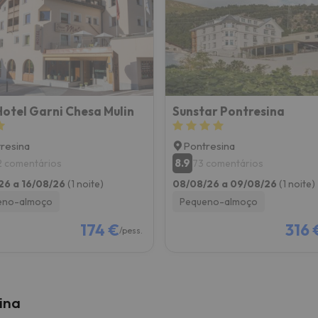
 caminho. Assim que encontrar a sua bússola, estará de volta.
otel Garni Chesa Mulin
Sunstar Pontresina
resina
Pontresina
8.9
2 comentários
73 comentários
26 a 16/08/26
(1 noite)
08/08/26 a 09/08/26
(1 noite)
eno-almoço
Pequeno-almoço
174 €
316 
/pess.
ina