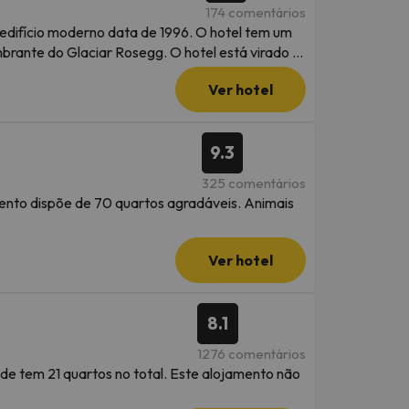
174 comentários
o edifício moderno data de 1996. O hotel tem um
rante do Glaciar Rosegg. O hotel está virado a
Ver hotel
ar as tarifas diretamente no estabelecimento. O
9.3
ering de acordo com as necessidades. Esta
325 comentários
ento dispõe de 70 quartos agradáveis. Animais
Ver hotel
ar as tarifas diretamente no estabelecimento. O
ering de acordo com as necessidades. Esta
8.1
1276 comentários
de tem 21 quartos no total. Este alojamento não