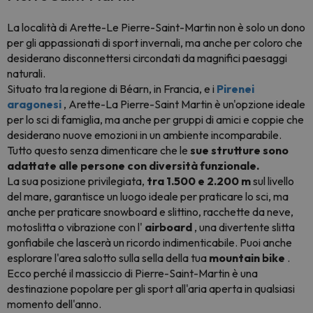
La località di Arette-Le Pierre-Saint-Martin non è solo un dono
per gli appassionati di sport invernali, ma anche per coloro che
desiderano disconnettersi circondati da magnifici paesaggi
naturali.
Situato tra la regione di Béarn, in Francia, e i
Pirenei
aragonesi
, Arette-La Pierre-Saint Martin è un'opzione ideale
per lo sci di famiglia, ma anche per gruppi di amici e coppie che
desiderano nuove emozioni in un ambiente incomparabile.
Tutto questo senza dimenticare che le
sue strutture sono
adattate alle persone con diversità funzionale.
La sua posizione privilegiata,
tra 1.500 e 2.200 m
sul livello
del mare, garantisce un luogo ideale per praticare lo sci, ma
anche per praticare snowboard e slittino, racchette da neve,
motoslitta o vibrazione con l'
airboard
, una divertente slitta
gonfiabile che lascerà un ricordo indimenticabile. Puoi anche
esplorare l'area salotto sulla sella della tua
mountain bike
.
Ecco perché il massiccio di Pierre-Saint-Martin è una
destinazione popolare per gli sport all'aria aperta in qualsiasi
momento dell'anno.