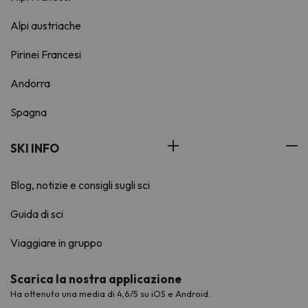
Alpi austriache
Pirinei Francesi
Andorra
Spagna
SKI INFO
Blog, notizie e consigli sugli sci
Guida di sci
Viaggiare in gruppo
Scarica la nostra applicazione
Ha ottenuto una media di 4,6/5 su iOS e Android.