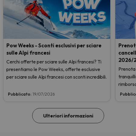
Pow Weeks - Sconti esclusivi per sciare
Prenot
sulle Alpi francesi
cancel
2026/2
Cerchi offerte per sciare sulle Alpi francesi? Ti
Prenota 
presentiamo le Pow Weeks, offerte esclusive
tranquil
per sciare sulle Alpi francesi con sconti incredibili.
rimborso
Pubblicato:
19/07/2026
Pubblic
Ulteriori informazioni