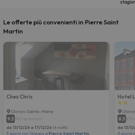
stagio
Le offerte più convenienti in Pierre Saint
Martin
Chez Chris
Hotel 
Oloron-Sainte-Marie
Oloro
9.3
8.3
192 recensioni
475 
da 13/12/26 a 17/12/26
(4 notti)
da 13/12
3 giorni con Skipass a
Pierre Saint Martin
3 giorni 