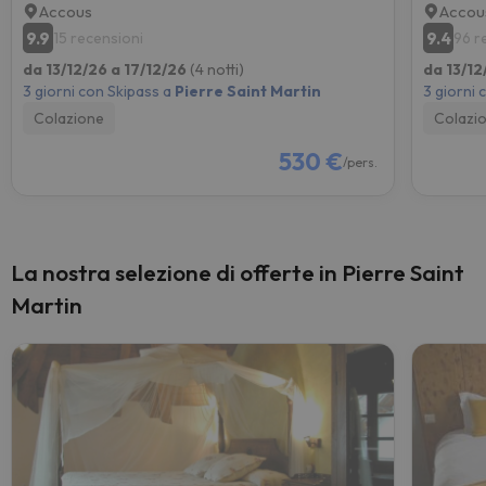
Accous
Accou
9.9
9.4
15 recensioni
96 r
da 13/12/26 a 17/12/26
(4 notti)
da 13/12
3 giorni con Skipass a
Pierre Saint Martin
3 giorni 
Colazione
Colazi
530 €
/pers.
La nostra selezione di offerte in Pierre Saint
Martin