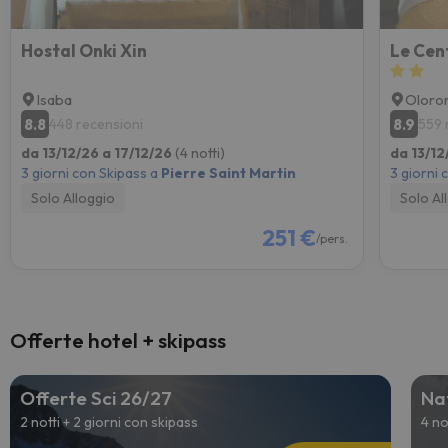
Hostal Onki Xin
Le Cen
Isaba
Oloro
8.8
8.9
448 recensioni
559 
da 13/12/26 a 17/12/26
(4 notti)
da 13/12
3 giorni con Skipass a
Pierre Saint Martin
3 giorni 
Solo Alloggio
Solo Al
251 €
/pers.
Offerte hotel + skipass
Offerte Sci 26/27
Nat
2 notti + 2 giorni con skipass
4 no