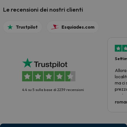
Le recensioni dei nostri clienti
Trustpilot
Esquiades.com
Setti
Allora
locali
ma ci 
prezzo
4.4 su 5 sulla base di 2239 recensioni
nostra 
econom
roman
costre
voluto
per 6 g
paghi 