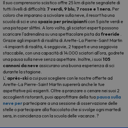
Il suo comprensorio sciistico offre 25 km di piste segnalate di
tutti i livelli di difficoltà:
7 verdi, 9 blu, 7 rosse e 1 nera.
Per
coloro che imparano a scivolare sulla neve, il resort ha una
scuola di sci e uno
spazio per principianti
con 5 piste verdi e
una pista per slittini. A loro volta, gli sciatori esperti possono
scaricare l'adrenalina su una spettacolare pista da
freeride
.
Grazie agli impianti di risalita di Arette-La Pierre-Saint Martin
-4 impianti di risalita, 4 seggiovie, 2 tappeti e una seggiovia
staccabile, con una capacità di 14.000 sciatori all'ora, godrete
una pausa sulla neve senza aspettare. Inoltre, i suoi
105
cannoni da neve
assicurano una buona esperienza di sci
durante la stagione.
L'
après-ski
a cui puoi scegliere con le nostre offerte ad
Arette-La Pierre-Saint Martin supererà anche le tue
aspettative più esigenti. Oltre a pranzare o cenare nei suoi 2
accoglienti ristoranti, puoi approfittare della tua
pausa sulla
neve per
partecipare a una sessione di osservazione delle
stelle o partecipare alla fiaccolata che si svolge ogni martedì
sera, in coincidenza con la scuola delle vacanze. ?